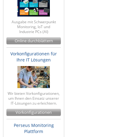
IEC Lock
Ihse
Ausgabe mit Schwerpunkt
Kerlink
Monitoring, IoT und
Industrie PCs (AI)
Kramer Electronics
Online durchblättern
KVM TEC
Vorkonfigurationen für
Legrand
Ihre IT Lösungen
LigoWave
Milesight
Moxa
Wir bieten Vorkonfigurationen,
Netio
um Ihnen den Einsatz unserer
IT-Lösungen zu erleichtern.
Panorama Antennas
Vorkonfigurationen
PatchSee
Power Kingdom
Perseus Monitoring
Plattform
Poynting