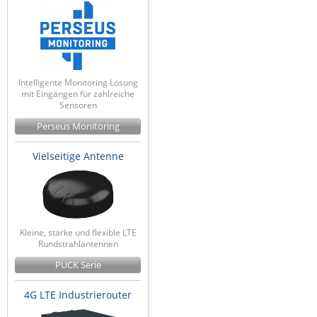
Raritan
Riello UPS
Server Technology
Intelligente Monitoring Lösung
Siretta
mit Eingängen für zahlreiche
Sensoren
SIRIO Antenne
Perseus Monitoring
Sunbird
Tactical Software
Vielseitige Antenne
TEKTELIC
Teltonika
Unwired Networks
Kleine, starke und flexible LTE
Vision
Rundstrahlantennen
WATTECO
PUCK Serie
Westermo
4G LTE Industrierouter
Yuasa