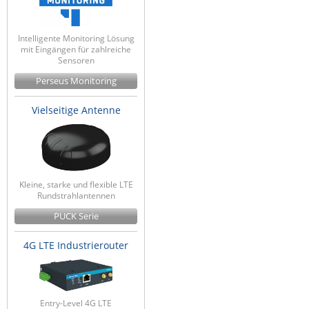
ZPE Systems
Intelligente Monitoring Lösung
mit Eingängen für zahlreiche
Sensoren
News zu unseren Herstellern
Perseus Monitoring
Vielseitige Antenne
Kleine, starke und flexible LTE
Rundstrahlantennen
PUCK Serie
4G LTE Industrierouter
Entry-Level 4G LTE