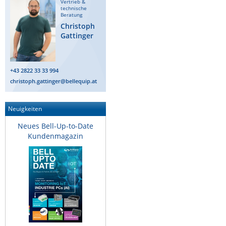
Vertrieb &
technische
IEC Lock
Beratung
Christoph
Ihse
Gattinger
Kerlink
Kramer Electronics
+43 2822 33 33 994
KVM TEC
christoph.gattinger@bellequip.at
Legrand
LigoWave
Neuigkeiten
Milesight
Neues Bell-Up-to-Date
Kundenmagazin
Moxa
Netio
Panorama Antennas
PatchSee
Power Kingdom
Poynting