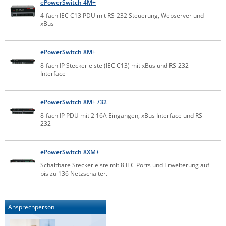
ePowerSwitch 4M+
Comet System
Energiemessung
Energieverteilung
4-fach IEC C13 PDU mit RS-232 Steuerung, Webserver und
IP, WLAN & GSM Sensorik
IoT - Internet of Things
xBus
CompleTech
IPC, Industrielle Netzwerktechnik & WLAN
Contemporary Controls
Datenlogger
Remote I/O
ePowerSwitch 8M+
Industrielle Netzwerktechnik / Kommunikation
Industrielle Computer
Sonstige
Digi
8-fach IP Steckerleiste (IEC C13) mit xBus und RS-232
Interface
Eaton
Wi-Fi - WLAN - Wireless
Serverräume
RMA / Rücksendung / Support
Elsys
IT Netzwerktechnik / Kommunikation
ePowerSwitch 8M+ /32
Enginko - mcf88
8-fach IP PDU mit 2 16A Eingängen, xBus Interface und RS-
232
Fokus Technologies
Gefen
ePowerSwitch 8XM+
Gude
Schaltbare Steckerleiste mit 8 IEC Ports und Erweiterung auf
Guntermann & Drunck
bis zu 136 Netzschalter.
High Sec Labs
HW group
Ansprechperson
Icron