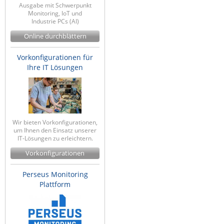
Ausgabe mit Schwerpunkt
Raritan
Monitoring, IoT und
Industrie PCs (AI)
Riello UPS
Online durchblättern
Server Technology
Vorkonfigurationen für
Siretta
Ihre IT Lösungen
SIRIO Antenne
Sunbird
Tactical Software
Wir bieten Vorkonfigurationen,
TEKTELIC
um Ihnen den Einsatz unserer
IT-Lösungen zu erleichtern.
Teltonika
Vorkonfigurationen
Unwired Networks
Vision
Perseus Monitoring
Plattform
WATTECO
Westermo
Yuasa