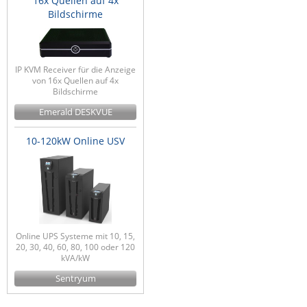
16x Quellen auf 4x
Bildschirme
ZPE Systems
News zu unseren Herstellern
IP KVM Receiver für die Anzeige
von 16x Quellen auf 4x
Bildschirme
Emerald DESKVUE
10-120kW Online USV
Online UPS Systeme mit 10, 15,
20, 30, 40, 60, 80, 100 oder 120
kVA/kW
Sentryum