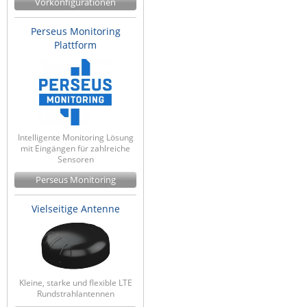
Vorkonfigurationen
IEC Lock
Perseus Monitoring
Ihse
Plattform
Kerlink
Kramer Electronics
KVM TEC
Legrand
Intelligente Monitoring Lösung
LigoWave
mit Eingängen für zahlreiche
Sensoren
Milesight
Perseus Monitoring
Moxa
Vielseitige Antenne
Netio
Panorama Antennas
PatchSee
Power Kingdom
Kleine, starke und flexible LTE
Rundstrahlantennen
Poynting