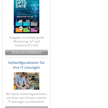
Comet System
Energiemessung
Energieverteilung
IP, WLAN & GSM Sensorik
IoT - Internet of Things
CompleTech
IPC, Industrielle Netzwerktechnik & WLAN
Contemporary Controls
Datenlogger
Remote I/O
Industrielle Netzwerktechnik / Kommunikation
Industrielle Computer
Sonstige
Digi
Eaton
Wi-Fi - WLAN - Wireless
Ausgabe mit Schwerpunkt
Serverräume
RMA / Rücksendung / Support
Monitoring, IoT und
Elsys
Industrie PCs (AI)
IT Netzwerktechnik / Kommunikation
Enginko - mcf88
Online durchblättern
Fokus Technologies
Vorkonfigurationen für
Gefen
Ihre IT Lösungen
Gude
Guntermann & Drunck
High Sec Labs
Wir bieten Vorkonfigurationen,
um Ihnen den Einsatz unserer
HW group
IT-Lösungen zu erleichtern.
Icron