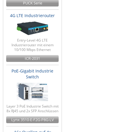
PUCK Serie
Raritan
4G LTE Industrierouter
Riello UPS
Server Technology
Siretta
Entry-Level 4G LTE
SIRIO Antenne
Industrierouter mit einem
10/100 Mbps Ethernet
Sunbird
ICR-2031
Tactical Software
PoE-Gigabit Industrie
TEKTELIC
Switch
Teltonika
Unwired Networks
Vision
Layer 3 PoE Industrie Switch mit
WATTECO
8x RJ45 und 2x SFP Anschlüssen
Westermo
Lynx 3510-E-F2G-P8G-LV
Yuasa