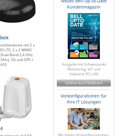
Neues Bell-Up-to-Date
Kundenmagazin
Serie
trahlantenne mit 2 x
O LTE, 2 x 2 MIMO
 (Dual-Band 2,4 GHz
 GHz), 5G und GPS /
Ausgabe mit Schwerpunkt
ASS
Monitoring, IoT und
Industrie PCs (AI)
Online durchblättern
Vorkonfigurationen für
Ihre IT Lösungen
-4
Wir bieten Vorkonfigurationen,
irektionale 4x4 5G