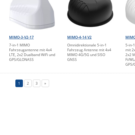
MIMO-3-V2-17
MIMO-4-14 V2
MIMO
7-in-1 MIMO
Omnidirektionale 5-in-1
5-in-
Fahrzeugantenne mit 4x4
Fahrzeug Antenne mit 4x4
mit 2
LTE, 2x2 Dualband WiFi und
MIMO 4G/5G und SISO
2x2 M
GPS/GLONASS
GNSS
Fi/W
GPS/
1
2
3
»