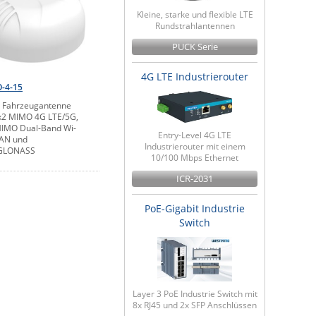
Kleine, starke und flexible LTE
Rundstrahlantennen
PUCK Serie
4G LTE Industrierouter
-4-15
1 Fahrzeugantenne
x2 MIMO 4G LTE/5G,
IMO Dual-Band Wi-
Entry-Level 4G LTE
LAN und
Industrierouter mit einem
GLONASS
10/100 Mbps Ethernet
ICR-2031
PoE-Gigabit Industrie
Switch
Layer 3 PoE Industrie Switch mit
8x RJ45 und 2x SFP Anschlüssen