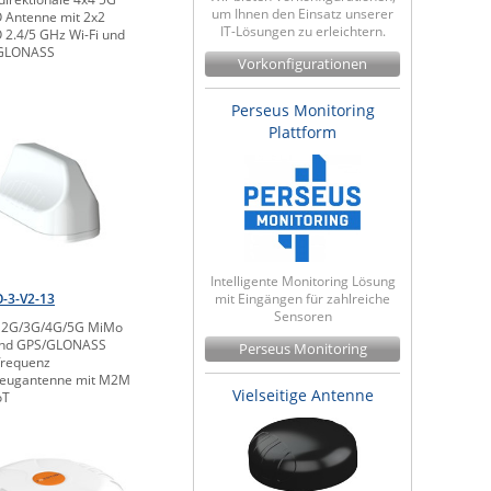
um Ihnen den Einsatz unserer
Antenne mit 2x2
IT-Lösungen zu erleichtern.
2.4/5 GHz Wi-Fi und
GLONASS
Vorkonfigurationen
Perseus Monitoring
Plattform
Intelligente Monitoring Lösung
-3-V2-13
mit Eingängen für zahlreiche
Sensoren
1 2G/3G/4G/5G MiMo
und GPS/GLONASS
Perseus Monitoring
frequenz
zeugantenne mit M2M
Vielseitige Antenne
oT