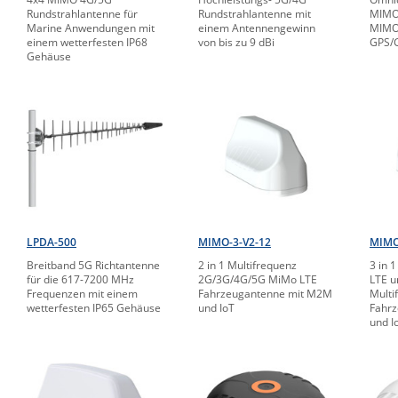
Rundstrahlantenne für
Rundstrahlantenne mit
MIMO 
Marine Anwendungen mit
einem Antennengewinn
MIMO 
einem wetterfesten IP68
von bis zu 9 dBi
GPS/
Gehäuse
LPDA-500
MIMO-3-V2-12
MIMO
Breitband 5G Richtantenne
2 in 1 Multifrequenz
3 in 
für die 617-7200 MHz
2G/3G/4G/5G MiMo LTE
LTE 
Frequenzen mit einem
Fahrzeugantenne mit M2M
Multi
wetterfesten IP65 Gehäuse
und IoT
Fahr
und I