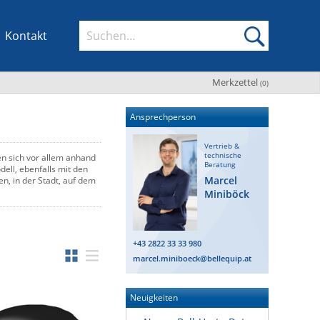
Kontakt
Merkzettel
(
0
)
Ansprechperson
Vertrieb &
technische
n sich vor allem anhand
Beratung
ell, ebenfalls mit den
Marcel
, in der Stadt, auf dem
Miniböck
+43 2822 33 33 980
marcel.miniboeck@bellequip.at
Neuigkeiten