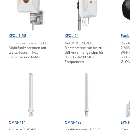
XPOL-1-5G
XPOL-24
Puck 
Omnidirektionale 5G LTE
4x4 MIMO 5G/LTE
Runds
Mobilfunkantennen mit
Richtantenne mit bis zu 11
2 MIM
wetterfestem IP65
dBi Antennengewinn für
Wi-Fi
Gehäuse und MiMo
die 617-4200 MHz
und 5
Frequenzen
GLON
OMNI-414
OMNI-493
EPNT
4x4 MIMO 4G/5G
Hochleistungs- 5G/4G
Omnid