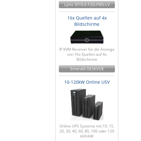
Lynx 3510-E-F2G-P8G-LV
16x Quellen auf 4x
Bildschirme
IP KVM Receiver für die Anzeige
von 16x Quellen auf 4x
Bildschirme
Emerald DESKVUE
10-120kW Online USV
Online UPS Systeme mit 10, 15,
20, 30, 40, 60, 80, 100 oder 120
kVA/kW