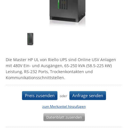
Comet System
Energiemessung
Energieverteilung
IP, WLAN & GSM Sensorik
IoT - Internet of Things
CompleTech
IPC, Industrielle Netzwerktechnik & WLAN
Contemporary Controls
Datenlogger
Remote I/O
Industrielle Netzwerktechnik / Kommunikation
Industrielle Computer
Sonstige
Digi
Eaton
Wi-Fi - WLAN - Wireless
Serverräume
RMA / Rücksendung / Support
Elsys
IT Netzwerktechnik / Kommunikation
Die Master HP UL von Riello UPS sind Online USV Anlagen
Enginko - mcf88
mit 480V Ein- und Ausgängen, 65-250 kVA (58.5-225 kW)
Fokus Technologies
Leistung, RS-232 Ports, Trockenkontakten und
Kommunikationsschnittstellen.
Gefen
Gude
Preis zusenden
Anfrage senden
oder
Guntermann & Drunck
zum Merkzettel hinzufügen
High Sec Labs
HW group
Datenblatt zusenden
Icron