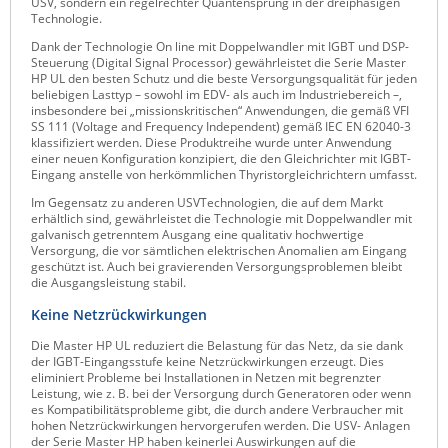
USV, sondern ein regelrechter Quantensprung in der dreiphasigen
Technologie.
Raritan
Dank der Technologie On line mit Doppelwandler mit IGBT und DSP-
Riello UPS
Steuerung (Digital Signal Processor) gewährleistet die Serie Master
HP UL den besten Schutz und die beste Versorgungsqualität für jeden
Server Technology
beliebigen Lasttyp – sowohl im EDV- als auch im Industriebereich –,
insbesondere bei „missionskritischen“ Anwendungen, die gemäß VFI
Siretta
SS 111 (Voltage and Frequency Independent) gemäß IEC EN 62040-3
klassifiziert werden. Diese Produktreihe wurde unter Anwendung
SIRIO Antenne
einer neuen Konfiguration konzipiert, die den Gleichrichter mit IGBT-
Eingang anstelle von herkömmlichen Thyristorgleichrichtern umfasst.
Sunbird
Im Gegensatz zu anderen USVTechnologien, die auf dem Markt
Tactical Software
erhältlich sind, gewährleistet die Technologie mit Doppelwandler mit
galvanisch getrenntem Ausgang eine qualitativ hochwertige
TEKTELIC
Versorgung, die vor sämtlichen elektrischen Anomalien am Eingang
geschützt ist. Auch bei gravierenden Versorgungsproblemen bleibt
Teltonika
die Ausgangsleistung stabil.
Unwired Networks
Keine Netzrückwirkungen
Vision
Die Master HP UL reduziert die Belastung für das Netz, da sie dank
der IGBT-Eingangsstufe keine Netzrückwirkungen erzeugt. Dies
WATTECO
eliminiert Probleme bei Installationen in Netzen mit begrenzter
Leistung, wie z. B. bei der Versorgung durch Generatoren oder wenn
Westermo
es Kompatibilitätsprobleme gibt, die durch andere Verbraucher mit
hohen Netzrückwirkungen hervorgerufen werden. Die USV- Anlagen
Yuasa
der Serie Master HP haben keinerlei Auswirkungen auf die