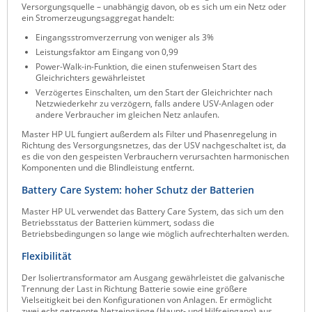
Versorgungsquelle – unabhängig davon, ob es sich um ein Netz oder
ZPE Systems
ein Stromerzeugungsaggregat handelt:
Eingangsstromverzerrung von weniger als 3%
Leistungsfaktor am Eingang von 0,99
Power-Walk-in-Funktion, die einen stufenweisen Start des
News zu unseren Herstellern
Gleichrichters gewährleistet
Verzögertes Einschalten, um den Start der Gleichrichter nach
Netzwiederkehr zu verzögern, falls andere USV-Anlagen oder
andere Verbraucher im gleichen Netz anlaufen.
Master HP UL fungiert außerdem als Filter und Phasenregelung in
Richtung des Versorgungsnetzes, das der USV nachgeschaltet ist, da
es die von den gespeisten Verbrauchern verursachten harmonischen
Komponenten und die Blindleistung entfernt.
Battery Care System: hoher Schutz der Batterien
Master HP UL verwendet das Battery Care System, das sich um den
Betriebsstatus der Batterien kümmert, sodass die
Betriebsbedingungen so lange wie möglich aufrechterhalten werden.
Flexibilität
Der Isoliertransformator am Ausgang gewährleistet die galvanische
Trennung der Last in Richtung Batterie sowie eine größere
Vielseitigkeit bei den Konfigurationen von Anlagen. Er ermöglicht
zwei echt getrennte Netzeingänge (Haupt- und Hilfseingang) aus