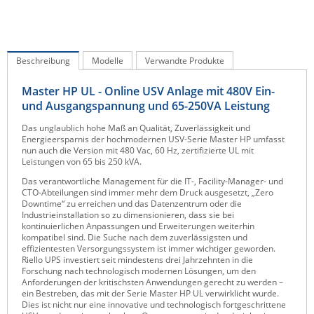
IEC Lock
Ihse
Kerlink
Beschreibung
Modelle
Verwandte Produkte
Kramer Electronics
Master HP UL - Online USV Anlage mit 480V Ein-
und Ausgangspannung und 65-250VA Leistung
KVM TEC
Legrand
Das unglaublich hohe Maß an Qualität, Zuverlässigkeit und
Energieersparnis der hochmodernen USV-Serie Master HP umfasst
LigoWave
nun auch die Version mit 480 Vac, 60 Hz, zertifizierte UL mit
Leistungen von 65 bis 250 kVA.
Milesight
Das verantwortliche Management für die IT-, Facility-Manager- und
CTO-Abteilungen sind immer mehr dem Druck ausgesetzt, „Zero
Moxa
Downtime“ zu erreichen und das Datenzentrum oder die
Industrieinstallation so zu dimensionieren, dass sie bei
Netio
kontinuierlichen Anpassungen und Erweiterungen weiterhin
kompatibel sind. Die Suche nach dem zuverlässigsten und
Panorama Antennas
effizientesten Versorgungssystem ist immer wichtiger geworden.
Riello UPS investiert seit mindestens drei Jahrzehnten in die
PatchSee
Forschung nach technologisch modernen Lösungen, um den
Anforderungen der kritischsten Anwendungen gerecht zu werden –
Power Kingdom
ein Bestreben, das mit der Serie Master HP UL verwirklicht wurde.
Dies ist nicht nur eine innovative und technologisch fortgeschrittene
Poynting