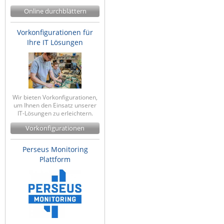
IEC Lock
Online durchblättern
Ihse
Vorkonfigurationen für
Ihre IT Lösungen
Kerlink
Kramer Electronics
KVM TEC
Legrand
Wir bieten Vorkonfigurationen,
um Ihnen den Einsatz unserer
LigoWave
IT-Lösungen zu erleichtern.
Milesight
Vorkonfigurationen
Moxa
Perseus Monitoring
Netio
Plattform
Panorama Antennas
PatchSee
Power Kingdom
Poynting