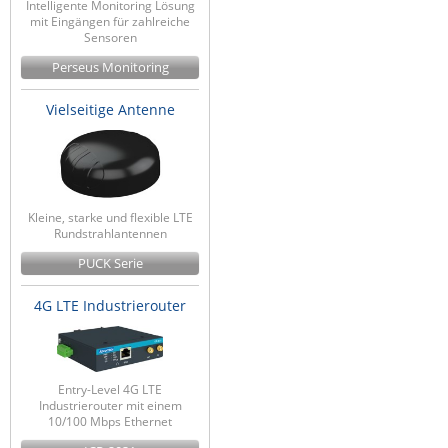
Intelligente Monitoring Lösung
Raritan
mit Eingängen für zahlreiche
Sensoren
Riello UPS
Perseus Monitoring
Server Technology
Vielseitige Antenne
Siretta
SIRIO Antenne
Sunbird
Tactical Software
Kleine, starke und flexible LTE
Rundstrahlantennen
TEKTELIC
PUCK Serie
Teltonika
4G LTE Industrierouter
Unwired Networks
Vision
WATTECO
Entry-Level 4G LTE
Industrierouter mit einem
Westermo
10/100 Mbps Ethernet
Yuasa