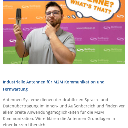
Comet System
Energiemessung
Energieverteilung
IP, WLAN & GSM Sensorik
IoT - Internet of Things
CompleTech
IPC, Industrielle Netzwerktechnik & WLAN
Contemporary Controls
Datenlogger
Remote I/O
Industrielle Netzwerktechnik / Kommunikation
Industrielle Computer
Sonstige
Digi
Eaton
Wi-Fi - WLAN - Wireless
Serverräume
RMA / Rücksendung / Support
Elsys
IT Netzwerktechnik / Kommunikation
Enginko - mcf88
Fokus Technologies
Gefen
Industrielle Antennen für M2M Kommunikation und
Gude
Fernwartung
Guntermann & Drunck
Antennen-Systeme dienen der drahtlosen Sprach- und
Datenübertragung im Innen- und Außenbereich und finden vor
High Sec Labs
allem breite Anwendungsmöglichkeiten für die M2M
HW group
Kommunikation. Wir erklären die Antennen Grundlagen in
einer kurzen Übersicht.
Icron