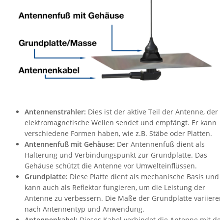
Raritan
Riello UPS
Server Technology
Siretta
SIRIO Antenne
Sunbird
Tactical Software
Antennenstrahler:
Dies ist der aktive Teil der Antenne, der
TEKTELIC
elektromagnetische Wellen sendet und empfängt. Er kann
verschiedene Formen haben, wie z.B. Stäbe oder Platten.
Teltonika
Antennenfuß mit Gehäuse:
Der Antennenfuß dient als
Unwired Networks
Halterung und Verbindungspunkt zur Grundplatte. Das
Gehäuse schützt die Antenne vor Umwelteinflüssen.
Vision
Grundplatte:
Diese Platte dient als mechanische Basis und
WATTECO
kann auch als Reflektor fungieren, um die Leistung der
Antenne zu verbessern. Die Maße der Grundplatte variiere
Westermo
nach Antennentyp und Anwendung.
Yuasa
Antennenkabel:
Dieses Kabel verbindet die Antenne mit 