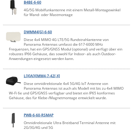
B4BE-6-60
4G/5G Mobilfunkantenne mit einem Metall-Montagewinkel
für Wand- oder Mastmontage
DWMM4[G]-6-60
Diese 4x4 MIMO 4G LTE/5G Rundstrahlantenne von
Panorama Antennas umfasst die 617-6000 MHz
Frequenzen, hat ein GPS/GNSS Modul (optional) und verfügt über ein
robustes IP66 Gehäuse, das sowohl für Indoor- als auch Outdoor-
Anwendungen eingesetzt werden kann.
L[X]A[X]MM4-7-42[-X]
Diese omnidirektionale 4x4 5G/4G IoT Antenne von
Panorama Antennas ist auch als Modell mit bis zu 4x4 MIMO
Wi-Fi 6e und GPS/GNSS verfügbar und bietet ein IP65 konformes
Gehäuse, das für Klebe-/Magnetmontage entwickelt wurde.
PWB-6-60-RSMAP
Omnidirektionale Ultra Breitband Terminal Antenne mit
2G/3G/4G und 5G