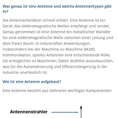
IEC Lock
Was genau ist eine Antenne und welche Antennentypen gibt
es?
Ihse
Die Antennenfunktion schnell erklärt. Eine Antenne ist ein
Kerlink
Gerät, das elektromagnetische Wellen empfängt und sendet.
Kramer Electronics
Genau genommen ist eine Antenne ein metallischer Wandler
für eine elektromagnetische Welle zwischen einer Leitung und
KVM TEC
dem freien Raum. In industriellen Anwendungen,
Legrand
insbesondere bei der Maschine-zu-Maschine (M2M)
Kommunikation, spielen Antennen eine entscheidende Rolle.
LigoWave
Sie ermöglichen es Maschinen, Daten drahtlos auszutauschen,
Milesight
was für die Automatisierung und Effizienzsteigerung in der
Industrie unerlässlich ist.
Moxa
Wie ist eine Antenne aufgebaut?
Netio
Panorama Antennas
Eine Antenne besteht aus mehreren wichtigen Komponenten:
PatchSee
Power Kingdom
Poynting