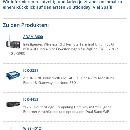
Wir informieren rechtzeitig und laden jetzt aber nochmal zu
Raritan
einem Rückblick auf den ersten Solutionday. Viel Spaß!
Riello UPS
Zu den Produkten:
Server Technology
Siretta
ADAM-3600
SIRIO Antenne
Intelligentes Wireless RTU Remote Terminal Unit mit 8AI,
8DI, 4DO und 4-Slot-Erweiterungen für ZigBee / Wi-Fi / 3G /
Sunbird
4G / GPRS
Tactical Software
ICR-3231
TEKTELIC
ALL-IN-ONE Industrieller IoT 4G LTE Cat.4 VPN Mobilfunk
Teltonika
Router & Gateway mit Node-RED
Unwired Networks
Vision
ICR-4453
5G NR Router/Edge-Computing Gateway mit 5x Gigabit
WATTECO
Ethernet Anschlüssen und optionalem Dual Band WiFi
Westermo
Yuasa
WISE-4012