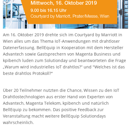
IEC Lock
Ihse
Kerlink
Kramer Electronics
Am 16. Oktober 2019 drehte sich im Courtyard by Marriott in
Wien alles um das Thema IoT-Anwendungen mit drahtloser
KVM TEC
Datenerfassung. BellEquip in Kooperation mit dem Hersteller
Legrand
Advantech sowie Gastsprechern von Magenta Business und
kpibench luden zum Solutionday und beantworteten die Frage
LigoWave
„Warum wird industrielles IoT drahtlos?“ und "Welches ist das
Milesight
beste drahtlos Protokoll?"
Moxa
Über 20 Teilnehmer nutzten die Chance, Wissen zu den IoT
Netio
Drahtlostechnologien aus erster Hand von Experten von
Panorama Antennas
Advantech, Magenta Telekom, kpibench und natürlich
PatchSee
BellEquip zu bekommen. Das positive Feedback zur
Veranstaltung macht weitere BellEquip Solutiondays
Power Kingdom
wahrscheinlich.
Poynting