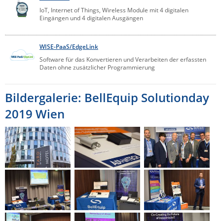
IoT, Internet of Things, Wireless Module mit 4 digitalen
ZPE Systems
Eingängen und 4 digitalen Ausgängen
WISE-PaaS/EdgeLink
News zu unseren Herstellern
Software für das Konvertieren und Verarbeiten der erfassten
Daten ohne zusätzlicher Programmierung
Bildergalerie: BellEquip Solutionday
2019 Wien