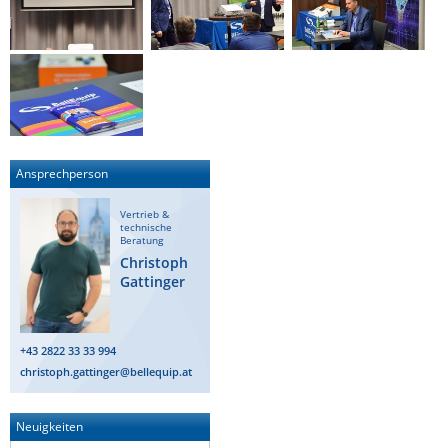
Ansprechperson
Vertrieb &
technische
Beratung
Christoph
Gattinger
+43 2822 33 33 994
christoph.gattinger@bellequip.at
Neuigkeiten