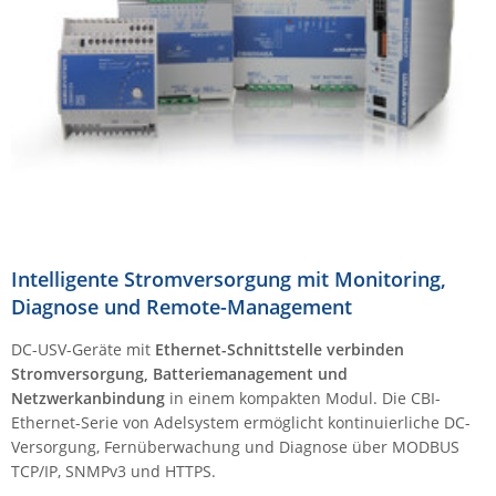
Comet System
Energiemessung
Energieverteilung
IP, WLAN & GSM Sensorik
IoT - Internet of Things
CompleTech
IPC, Industrielle Netzwerktechnik & WLAN
Contemporary Controls
Datenlogger
Remote I/O
Industrielle Netzwerktechnik / Kommunikation
Industrielle Computer
Sonstige
Digi
Eaton
Wi-Fi - WLAN - Wireless
Serverräume
RMA / Rücksendung / Support
Elsys
IT Netzwerktechnik / Kommunikation
Enginko - mcf88
Fokus Technologies
Intelligente Stromversorgung mit Monitoring,
Diagnose und Remote-Management
Gefen
Gude
DC-USV-Geräte mit
Ethernet-Schnittstelle verbinden
Stromversorgung, Batteriemanagement und
Guntermann & Drunck
Netzwerkanbindung
in einem kompakten Modul. Die CBI-
High Sec Labs
Ethernet-Serie von Adelsystem ermöglicht kontinuierliche DC-
Versorgung, Fernüberwachung und Diagnose über MODBUS
HW group
TCP/IP, SNMPv3 und HTTPS.
Icron