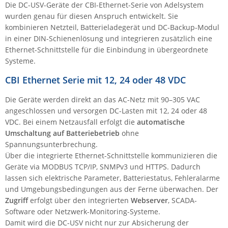
Die DC-USV-Geräte der CBI-Ethernet-Serie von Adelsystem
Raritan
wurden genau für diesen Anspruch entwickelt. Sie
kombinieren Netzteil, Batterieladegerät und DC-Backup-Modul
Riello UPS
in einer DIN-Schienenlösung und integrieren zusätzlich eine
Server Technology
Ethernet-Schnittstelle für die Einbindung in übergeordnete
Siretta
Systeme.
SIRIO Antenne
CBI Ethernet Serie mit 12, 24 oder 48 VDC
Sunbird
Die Geräte werden direkt an das AC-Netz mit 90–305 VAC
Tactical Software
angeschlossen und versorgen DC-Lasten mit 12, 24 oder 48
VDC. Bei einem Netzausfall erfolgt die
automatische
TEKTELIC
Umschaltung auf Batteriebetrieb
ohne
Teltonika
Spannungsunterbrechung.
Über die integrierte Ethernet-Schnittstelle kommunizieren die
Unwired Networks
Geräte via MODBUS TCP/IP, SNMPv3 und HTTPS. Dadurch
Vision
lassen sich elektrische Parameter, Batteriestatus, Fehleralarme
und Umgebungsbedingungen aus der Ferne überwachen. Der
WATTECO
Zugriff
erfolgt über den integrierten
Webserver
, SCADA-
Westermo
Software oder Netzwerk-Monitoring-Systeme.
Damit wird die DC-USV nicht nur zur Absicherung der
Yuasa