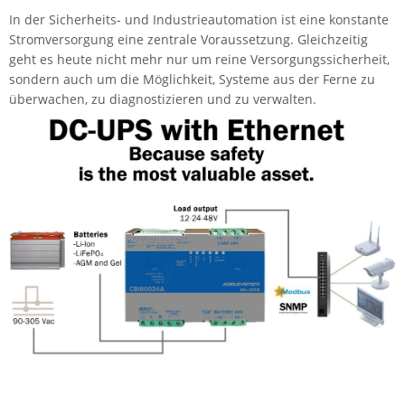
In der Sicherheits- und Industrieautomation ist eine konstante
IEC Lock
Stromversorgung eine zentrale Voraussetzung. Gleichzeitig
Ihse
geht es heute nicht mehr nur um reine Versorgungssicherheit,
Kerlink
sondern auch um die Möglichkeit, Systeme aus der Ferne zu
überwachen, zu diagnostizieren und zu verwalten.
Kramer Electronics
KVM TEC
Legrand
LigoWave
Milesight
Moxa
Netio
Panorama Antennas
PatchSee
Power Kingdom
Poynting