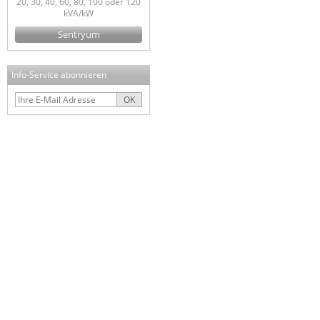
20, 30, 40, 60, 80, 100 oder 120
kVA/kW
Sentryum
Info-Service abonnieren
OK