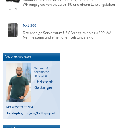
Wirkungsgrad von bis zu 98.1% und einem Leistungsfaktor
Comet System
Energiemessung
Energieverteilung
von 1
IP, WLAN & GSM Sensorik
IoT - Internet of Things
CompleTech
IPC, Industrielle Netzwerktechnik & WLAN
Contemporary Controls
NXE 300
Datenlogger
Remote I/O
Industrielle Netzwerktechnik / Kommunikation
Industrielle Computer
Dreiphasige Serverraum USV Anlage mit bis zu 300 kVA
Sonstige
Digi
Nennleistung und eine hohen Leistungsfaktor
Eaton
Wi-Fi - WLAN - Wireless
Serverräume
RMA / Rücksendung / Support
Elsys
IT Netzwerktechnik / Kommunikation
Ansprechperson
Enginko - mcf88
Vertrieb &
Fokus Technologies
technische
Beratung
Gefen
Christoph
Gattinger
Gude
Guntermann & Drunck
High Sec Labs
+43 2822 33 33 994
christoph.gattinger@bellequip.at
HW group
Icron