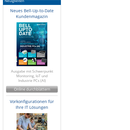
Neuigkeiten
IEC Lock
Neues Bell-Up-to-Date
Ihse
Kundenmagazin
Kerlink
Kramer Electronics
KVM TEC
Legrand
LigoWave
Milesight
Ausgabe mit Schwerpunkt
Monitoring, IoT und
Moxa
Industrie PCs (AI)
Online durchblättern
Netio
Panorama Antennas
Vorkonfigurationen für
Ihre IT Lösungen
PatchSee
Power Kingdom
Poynting