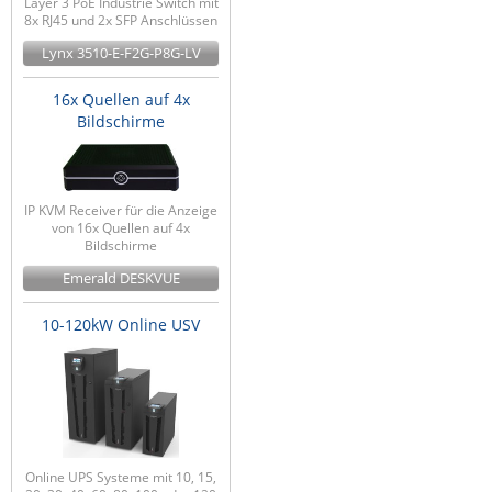
Layer 3 PoE Industrie Switch mit
8x RJ45 und 2x SFP Anschlüssen
Lynx 3510-E-F2G-P8G-LV
16x Quellen auf 4x
Bildschirme
IP KVM Receiver für die Anzeige
von 16x Quellen auf 4x
Bildschirme
Emerald DESKVUE
10-120kW Online USV
Online UPS Systeme mit 10, 15,