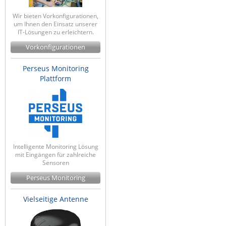
Raritan
Wir bieten Vorkonfigurationen,
um Ihnen den Einsatz unserer
Riello UPS
IT-Lösungen zu erleichtern.
Server Technology
Vorkonfigurationen
Siretta
Perseus Monitoring
SIRIO Antenne
Plattform
Sunbird
Tactical Software
TEKTELIC
Teltonika
Intelligente Monitoring Lösung
mit Eingängen für zahlreiche
Unwired Networks
Sensoren
Vision
Perseus Monitoring
WATTECO
Vielseitige Antenne
Westermo
Yuasa