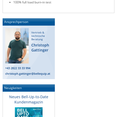
100% full load burn-in test
Raritan
Riello UPS
Ansprechperson
Server Technology
Siretta
Vertrieb &
technische
SIRIO Antenne
Beratung
Christoph
Sunbird
Gattinger
Tactical Software
TEKTELIC
+43 2822 33 33 994
Teltonika
christoph.gattinger@bellequip.at
Unwired Networks
Neuigkeiten
Vision
Neues Bell-Up-to-Date
WATTECO
Kundenmagazin
Westermo
Yuasa