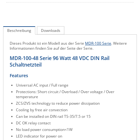
IEC Lock
Ihse
Kerlink
Beschreibung
Downloads
Kramer Electronics
Dieses Produkt ist ein Modell aus der Serie
MDR-100 Serie
. Weitere
KVM TEC
Informationen finden Sie auf der Seite der Serie.
Legrand
MDR-100-48 Serie 96 Watt 48 VDC DIN Rail
Schaltnetzteil
LigoWave
Features
Milesight
Universal AC input / Full range
Moxa
Protections: Short circuit / Overload / Over voltage / Over
Netio
temperature
ZCS/ZVS technology to reduce power dissipation
Panorama Antennas
Cooling by free air convection
Can be installed on DIN rail TS-35/7.5 or 15
PatchSee
DC OK relay contact
Power Kingdom
No load power consumption<1W
LED indicator for power on
Poynting