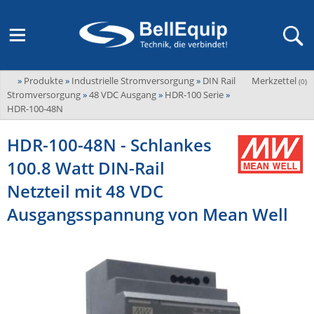
»
Produkte
»
Industrielle Stromversorgung
»
DIN Rail
Merkzettel
Adder
(
0
)
M2M Router, Antennen, VPN & SIM
Übersicht
LAGERABVERKAUF Stromverteilung und -messung
Unternehmen
Stromversorgung
»
48 VDC Ausgang
»
HDR-100 Serie
»
ADEL system
HDR-100-48N
Fernwartung via Mobilfunk (M2M)
Advantech
Wissen
Ansprechpersonen
HDR-100-48N - Schlankes
Advantech-Conel
SD-WAN & Bonding
100.8 Watt DIN-Rail
Neue Produkte
Veranstaltungen
AKCP / AKCess Pro
Antennen
Netzteil mit 48 VDC
Amit
Veranstaltungen
Jobs & Karriere
Ausgangsspannung von Mean Well
Aten
KVM & Audio/Video Signalverteilung
Bachmann
Bell-Up-to-Date Magazine
News
KVM
Audio/Video
Black Box
USV, Energieverteilung & -messung
Aktueller Newsletter
Bondix
Kabel und Verkabelung
Digital Signage
USV / UPS
Industrielle Stromversorgung
Cambium Networks
IoT, Umgebungsmonitoring & Sensorik