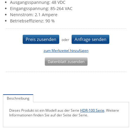
Ausgangsspannung: 48 VDC
IEC Lock
Eingangsspannung: 85-264 VAC
Nennstrom: 2.1 Ampere
Ihse
Betriebseffizienz: 90 %
Kerlink
Kramer Electronics
Preis zusenden
Anfrage senden
oder
KVM TEC
zum Merkzettel hinzufügen
Legrand
Datenblatt zusenden
LigoWave
Milesight
Moxa
Netio
Beschreibung
Panorama Antennas
PatchSee
Dieses Produkt ist ein Modell aus der Serie
HDR-100 Serie
. Weitere
Informationen finden Sie auf der Seite der Serie.
Power Kingdom
Poynting