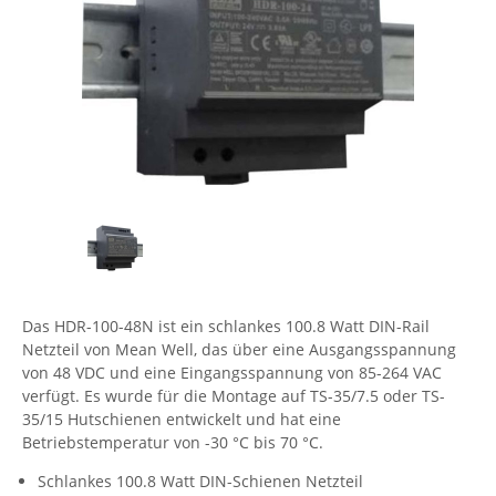
Comet System
Energiemessung
Energieverteilung
IP, WLAN & GSM Sensorik
IoT - Internet of Things
CompleTech
IPC, Industrielle Netzwerktechnik & WLAN
Contemporary Controls
Datenlogger
Remote I/O
Industrielle Netzwerktechnik / Kommunikation
Industrielle Computer
Sonstige
Digi
Eaton
Wi-Fi - WLAN - Wireless
Serverräume
RMA / Rücksendung / Support
Elsys
IT Netzwerktechnik / Kommunikation
Enginko - mcf88
Fokus Technologies
Gefen
Das HDR-100-48N ist ein schlankes 100.8 Watt DIN-Rail
Gude
Netzteil von Mean Well, das über eine Ausgangsspannung
von 48 VDC und eine Eingangsspannung von 85-264 VAC
Guntermann & Drunck
verfügt. Es wurde für die Montage auf TS-35/7.5 oder TS-
High Sec Labs
35/15 Hutschienen entwickelt und hat eine
Betriebstemperatur von -30 °C bis 70 °C.
HW group
Schlankes 100.8 Watt DIN-Schienen Netzteil
Icron