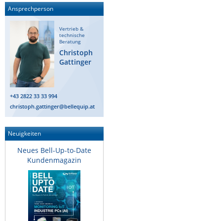
Ansprechperson
Raritan
Riello UPS
Vertrieb &
technische
Server Technology
Beratung
Christoph
Siretta
Gattinger
SIRIO Antenne
Sunbird
+43 2822 33 33 994
Tactical Software
christoph.gattinger@bellequip.at
TEKTELIC
Neuigkeiten
Teltonika
Neues Bell-Up-to-Date
Unwired Networks
Kundenmagazin
Vision
WATTECO
Westermo
Yuasa