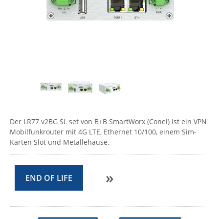
Comet System
Energiemessung
Energieverteilung
IP, WLAN & GSM Sensorik
IoT - Internet of Things
CompleTech
IPC, Industrielle Netzwerktechnik & WLAN
Contemporary Controls
Datenlogger
Remote I/O
Industrielle Netzwerktechnik / Kommunikation
Industrielle Computer
Sonstige
Digi
Eaton
Wi-Fi - WLAN - Wireless
Serverräume
RMA / Rücksendung / Support
Elsys
IT Netzwerktechnik / Kommunikation
Enginko - mcf88
Fokus Technologies
Der LR77 v2BG SL set von B+B SmartWorx (Conel) ist ein VPN
Mobilfunkrouter mit 4G LTE, Ethernet 10/100, einem Sim-
Gefen
Karten Slot und Metallehäuse.
Gude
Guntermann & Drunck
»
END OF LIFE
High Sec Labs
HW group
Icron