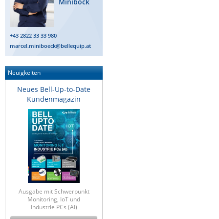
Miniböck
Raritan
Riello UPS
+43 2822 33 33 980
Server Technology
marcel.miniboeck@bellequip.at
Siretta
Neuigkeiten
SIRIO Antenne
Neues Bell-Up-to-Date
Sunbird
Kundenmagazin
Tactical Software
TEKTELIC
Teltonika
Unwired Networks
Vision
WATTECO
Ausgabe mit Schwerpunkt
Westermo
Monitoring, IoT und
Industrie PCs (AI)
Yuasa