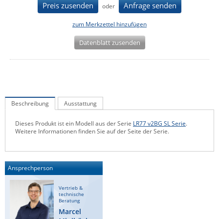
Preis zusenden
Anfrage senden
oder
IEC Lock
zum Merkzettel hinzufügen
Ihse
Kerlink
Datenblatt zusenden
Kramer Electronics
KVM TEC
Legrand
Beschreibung
Ausstattung
LigoWave
Milesight
Dieses Produkt ist ein Modell aus der Serie
LR77 v2BG SL Serie
.
Weitere Informationen finden Sie auf der Seite der Serie.
Moxa
Netio
Panorama Antennas
Ansprechperson
PatchSee
Vertrieb &
technische
Power Kingdom
Beratung
Marcel
Poynting