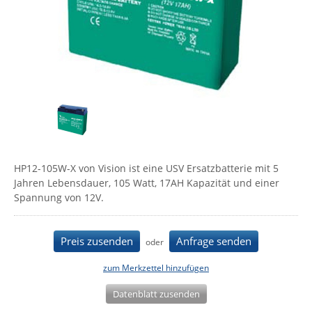
Comet System
Energiemessung
Energieverteilung
IP, WLAN & GSM Sensorik
IoT - Internet of Things
CompleTech
IPC, Industrielle Netzwerktechnik & WLAN
Contemporary Controls
Datenlogger
Remote I/O
Industrielle Netzwerktechnik / Kommunikation
Industrielle Computer
Sonstige
Digi
Eaton
Wi-Fi - WLAN - Wireless
Serverräume
RMA / Rücksendung / Support
Elsys
IT Netzwerktechnik / Kommunikation
Enginko - mcf88
HP12-105W-X von Vision ist eine USV Ersatzbatterie mit 5
Fokus Technologies
Jahren Lebensdauer, 105 Watt, 17AH Kapazität und einer
Gefen
Spannung von 12V.
Gude
Guntermann & Drunck
Preis zusenden
Anfrage senden
oder
High Sec Labs
zum Merkzettel hinzufügen
HW group
Datenblatt zusenden
Icron