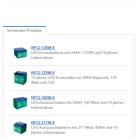
IEC Lock
Ihse
Kerlink
Verwandte Produkte
Kramer Electronics
KVM TEC
HF12-135W-X
USV Ersatzbatterie mit 24AH / 135W und 10 Jahren
Legrand
Lebensdauer
LigoWave
HF12-155W-X
Milesight
10 Jahres USV Ersatzakku mit 28AH Kapazität, 155
Watt und 12V
Moxa
Netio
HF12-165W-X
USV Austauschakku mit 33AH, 165 Watt und 10 Jahren
Panorama Antennas
Lebensdauer
PatchSee
HF12-211W-X
Power Kingdom
USV Austauschbatterie mit 211 Watt, 45AH und 10
Jahren Lebensdauer
Poynting