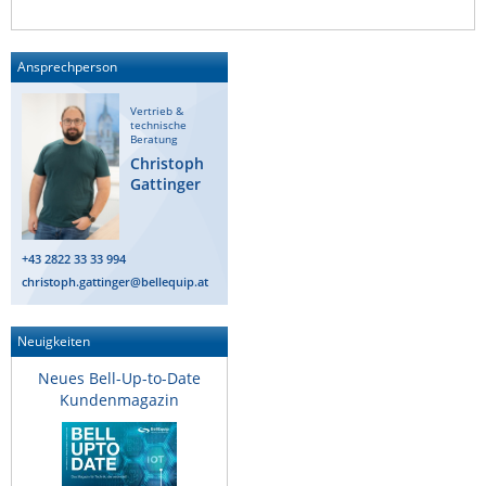
Raritan
Riello UPS
Ansprechperson
Server Technology
Vertrieb &
Siretta
technische
Beratung
SIRIO Antenne
Christoph
Gattinger
Sunbird
Tactical Software
+43 2822 33 33 994
TEKTELIC
christoph.gattinger@bellequip.at
Teltonika
Unwired Networks
Neuigkeiten
Vision
Neues Bell-Up-to-Date
Kundenmagazin
WATTECO
Westermo
Yuasa