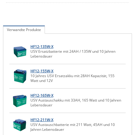
IEC Lock
Ihse
Kerlink
Verwandte Produkte
Kramer Electronics
KVM TEC
HF12-135W-X
USV Ersatzbatterie mit 24AH / 135W und 10 Jahren
Legrand
Lebensdauer
LigoWave
HF12-155W-X
Milesight
10 Jahres USV Ersatzakku mit 28AH Kapazität, 155
Watt und 12V
Moxa
Netio
HF12-165W-X
USV Austauschakku mit 33AH, 165 Watt und 10 Jahren
Panorama Antennas
Lebensdauer
PatchSee
HF12-211W-X
Power Kingdom
USV Austauschbatterie mit 211 Watt, 45AH und 10
Jahren Lebensdauer
Poynting