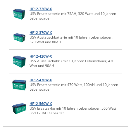
Raritan
HF12-320W-X
USV Ersatzbatterie mit 75AH, 320 Watt und 10 Jahren
Riello UPS
Lebensdauer
Server Technology
HF12-370W-X
Siretta
USV Austauschbatterie mit 10 Jahren Lebensdauer,
370 Watt und 80AH
SIRIO Antenne
Sunbird
HF12-420W-X
USV Austauschakku mit 10 Jahren Lebensdauer, 420
Tactical Software
Watt und 90AH
TEKTELIC
HF12-470W-X
Teltonika
USV Ersatzbatterie mit 470 Watt, 100AH und 10 Jahren
Lebensdauer
Unwired Networks
Vision
HF12-560W-X
USV Ersatzakku mit 10 Jahren Lebensdauer, 560 Watt
WATTECO
und 120AH Kapazität
Westermo
Yuasa