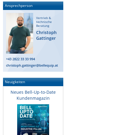
Ansprechperson
ZPE Systems
Vertrieb &
technische
Beratung
News zu unseren Herstellern
Christoph
Gattinger
+43 2822 33 33 994
christoph.gattinger@bellequip.at
Neuigkeiten
Neues Bell-Up-to-Date
Kundenmagazin