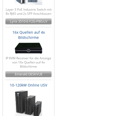
Layer 3 PoE Industrie Switch mit
8x RJ45 und 2x SFP Anschlüssen
Lynx 3510-E-F2G-P8G-LV
16x Quellen auf 4x
Bildschirme
IP KVM Receiver für die Anzeige
von 16x Quellen auf 4x
Bildschirme
Emerald DESKVUE
10-120kW Online USV