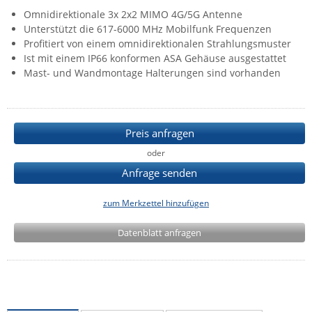
Omnidirektionale 3x 2x2 MIMO 4G/5G Antenne
IEC Lock
Unterstützt die 617-6000 MHz Mobilfunk Frequenzen
Ihse
Profitiert von einem omnidirektionalen Strahlungsmuster
Ist mit einem IP66 konformen ASA Gehäuse ausgestattet
Kerlink
Mast- und Wandmontage Halterungen sind vorhanden
Kramer Electronics
KVM TEC
Legrand
Preis anfragen
LigoWave
oder
Milesight
Anfrage senden
Moxa
zum Merkzettel hinzufügen
Netio
Datenblatt anfragen
Panorama Antennas
PatchSee
Power Kingdom
Poynting