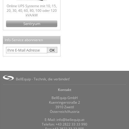
Online UPS Systeme mit 10, 15,
20, 30, 40, 60, 80, 100 oder 120
kVA/kW
Sentryum
Info-Service abonnieren
OK
BellEquip - Technik, die verbindet!
Kontakt
BellEquip GmbH
Kuenringerstraße 2
3910 Zwettl
Österreich/Austria
E-Mail:
info@bellequip.at
Telefon:
+43 2822 33 33 990
Fax:
+43 2822 33 33 995