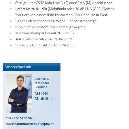
Verfügt über CS32 Kabel mit N (F) oder SMA (M) Anschlüssen
ZPE Systems
Liefert bis zu 8.1 dBi (Mobilfunk) oder 30 dB LNA (GPS) Gewinn
Profitiert von einem IP66 konformen ASA Gehäuse in Weiß
Eignet sich besonders für Wand- und Mastmontage
Kann auch auf einem Tisch befestigt werden
News zu unseren Herstellern
Ist abwärtskompatibel mit 2G und 3G
Betriebstemperatur: -40 °C bis 85 °C
Größe (L x B x H): 44.2 x 4.8 x 26.2 cm
Ansprechperson
Vertrieb &
technische
Beratung
Marcel
Miniböck
+43 2822 33 33 980
marcel.miniboeck@bellequip.at