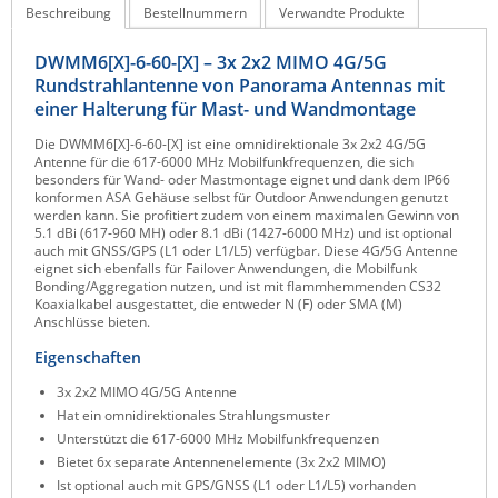
Beschreibung
Bestellnummern
Verwandte Produkte
Raritan
Riello UPS
DWMM6[X]-6-60-[X] – 3x 2x2 MIMO 4G/5G
Rundstrahlantenne von Panorama Antennas mit
Server Technology
einer Halterung für Mast- und Wandmontage
Siretta
Die DWMM6[X]-6-60-[X] ist eine omnidirektionale 3x 2x2 4G/5G
Antenne für die 617-6000 MHz Mobilfunkfrequenzen, die sich
SIRIO Antenne
besonders für Wand- oder Mastmontage eignet und dank dem IP66
konformen ASA Gehäuse selbst für Outdoor Anwendungen genutzt
Sunbird
werden kann. Sie profitiert zudem von einem maximalen Gewinn von
5.1 dBi (617-960 MH) oder 8.1 dBi (1427-6000 MHz) und ist optional
Tactical Software
auch mit GNSS/GPS (L1 oder L1/L5) verfügbar. Diese 4G/5G Antenne
eignet sich ebenfalls für Failover Anwendungen, die Mobilfunk
TEKTELIC
Bonding/Aggregation nutzen, und ist mit flammhemmenden CS32
Koaxialkabel ausgestattet, die entweder N (F) oder SMA (M)
Teltonika
Anschlüsse bieten.
Unwired Networks
Eigenschaften
Vision
3x 2x2 MIMO 4G/5G Antenne
WATTECO
Hat ein omnidirektionales Strahlungsmuster
Unterstützt die 617-6000 MHz Mobilfunkfrequenzen
Westermo
Bietet 6x separate Antennenelemente (3x 2x2 MIMO)
Ist optional auch mit GPS/GNSS (L1 oder L1/L5) vorhanden
Yuasa