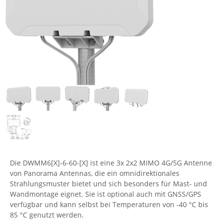
Comet System
CompleTech
Contemporary Controls
Digi
Eaton
Elsys
Enginko - mcf88
Fokus Technologies
Gefen
Gude
Die DWMM6[X]-6-60-[X] ist eine 3x 2x2 MIMO 4G/5G Antenne
Guntermann & Drunck
von Panorama Antennas, die ein omnidirektionales
Strahlungsmuster bietet und sich besonders für Mast- und
High Sec Labs
Wandmontage eignet. Sie ist optional auch mit GNSS/GPS
HW group
verfügbar und kann selbst bei Temperaturen von -40 °C bis
85 °C genutzt werden.
Icron