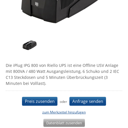
Comet System
Energiemessung
Energieverteilung
IP, WLAN & GSM Sensorik
IoT - Internet of Things
CompleTech
IPC, Industrielle Netzwerktechnik & WLAN
Contemporary Controls
Datenlogger
Remote I/O
Industrielle Netzwerktechnik / Kommunikation
Industrielle Computer
Sonstige
Digi
Eaton
Wi-Fi - WLAN - Wireless
Serverräume
RMA / Rücksendung / Support
Elsys
IT Netzwerktechnik / Kommunikation
Enginko - mcf88
Die iPlug IPG 800 von Riello UPS ist eine Offline USV Anlage
Fokus Technologies
mit 800VA / 480 Watt Ausgangsleistung, 6 Schuko und 2 IEC
C13 Steckdosen und 5 Minuten Überbrückungszeit (3
Gefen
Minuten bei Volllast).
Gude
Guntermann & Drunck
Preis zusenden
Anfrage senden
oder
High Sec Labs
zum Merkzettel hinzufügen
HW group
Datenblatt zusenden
Icron