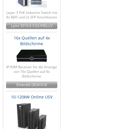
Layer 3 PoE Industrie Switch mit
8x RJ45 und 2x SFP Anschlüssen
Lynx 3510-E-F2G-P8G-LV
16x Quellen auf 4x
Bildschirme
IP KVM Receiver für die Anzeige
von 16x Quellen auf 4x
Bildschirme
Emerald DESKVUE
10-120kW Online USV