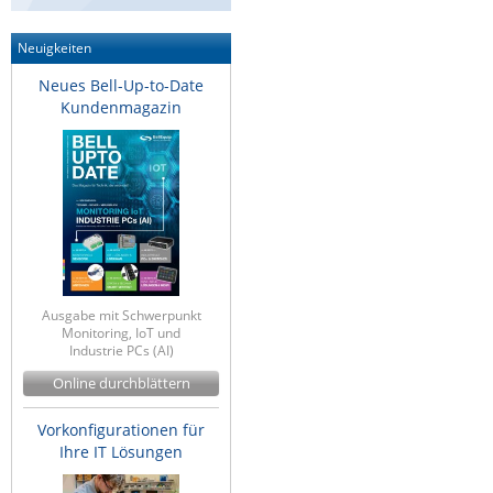
Raritan
Neuigkeiten
Riello UPS
Neues Bell-Up-to-Date
Server Technology
Kundenmagazin
Siretta
SIRIO Antenne
Sunbird
Tactical Software
TEKTELIC
Teltonika
Ausgabe mit Schwerpunkt
Monitoring, IoT und
Unwired Networks
Industrie PCs (AI)
Vision
Online durchblättern
WATTECO
Vorkonfigurationen für
Westermo
Ihre IT Lösungen
Yuasa