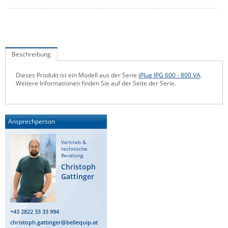
IEC Lock
Ihse
Kerlink
Beschreibung
Kramer Electronics
Dieses Produkt ist ein Modell aus der Serie
iPlug IPG 600 - 800 VA
.
KVM TEC
Weitere Informationen finden Sie auf der Seite der Serie.
Legrand
LigoWave
Ansprechperson
Milesight
Moxa
Vertrieb &
technische
Beratung
Netio
Christoph
Panorama Antennas
Gattinger
PatchSee
Power Kingdom
+43 2822 33 33 994
christoph.gattinger@bellequip.at
Poynting