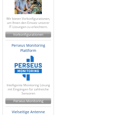
ZPE Systems
Wir bieten Vorkonfigurationen,
um Ihnen den Einsatz unserer
News zu unseren Herstellern
IT-Lösungen zu erleichtern.
Vorkonfigurationen
Perseus Monitoring
Plattform
Intelligente Monitoring Lösung
mit Eingängen für zahlreiche
Sensoren
Perseus Monitoring
Vielseitige Antenne