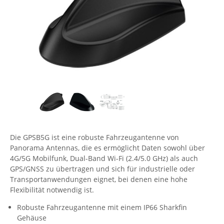
Comet System
Energiemessung
Energieverteilung
IP, WLAN & GSM Sensorik
IoT - Internet of Things
CompleTech
IPC, Industrielle Netzwerktechnik & WLAN
Contemporary Controls
Datenlogger
Remote I/O
Industrielle Netzwerktechnik / Kommunikation
Industrielle Computer
Sonstige
Digi
Eaton
Wi-Fi - WLAN - Wireless
Serverräume
RMA / Rücksendung / Support
Elsys
IT Netzwerktechnik / Kommunikation
Enginko - mcf88
Fokus Technologies
Die GPSB5G ist eine robuste Fahrzeugantenne von
Gefen
Panorama Antennas, die es ermöglicht Daten sowohl über
Gude
4G/5G Mobilfunk, Dual-Band Wi-Fi (2.4/5.0 GHz) als auch
GPS/GNSS zu übertragen und sich für industrielle oder
Guntermann & Drunck
Transportanwendungen eignet, bei denen eine hohe
High Sec Labs
Flexibilität notwendig ist.
HW group
Robuste Fahrzeugantenne mit einem IP66 Sharkfin
Gehäuse
Icron