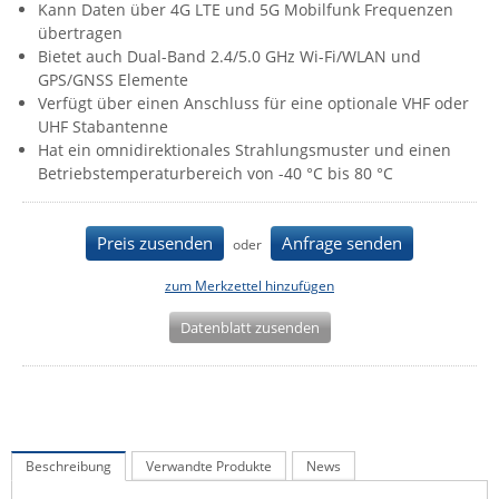
Kann Daten über 4G LTE und 5G Mobilfunk Frequenzen
IEC Lock
übertragen
Bietet auch Dual-Band 2.4/5.0 GHz Wi-Fi/WLAN und
Ihse
GPS/GNSS Elemente
Kerlink
Verfügt über einen Anschluss für eine optionale VHF oder
UHF Stabantenne
Kramer Electronics
Hat ein omnidirektionales Strahlungsmuster und einen
KVM TEC
Betriebstemperaturbereich von -40 °C bis 80 °C
Legrand
LigoWave
Preis zusenden
Anfrage senden
oder
Milesight
zum Merkzettel hinzufügen
Moxa
Datenblatt zusenden
Netio
Panorama Antennas
PatchSee
Power Kingdom
Beschreibung
Verwandte Produkte
News
Poynting