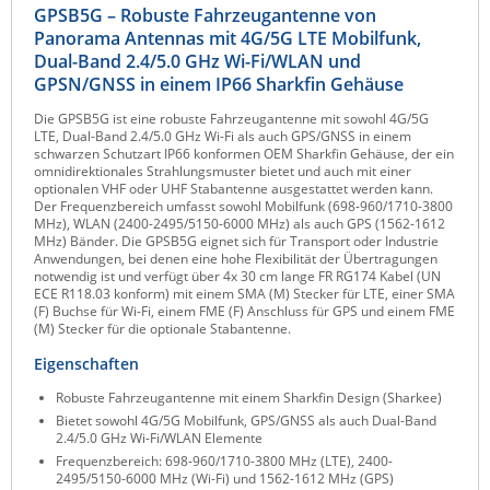
GPSB5G – Robuste Fahrzeugantenne von
Raritan
Panorama Antennas mit 4G/5G LTE Mobilfunk,
Riello UPS
Dual-Band 2.4/5.0 GHz Wi-Fi/WLAN und
GPSN/GNSS in einem IP66 Sharkfin Gehäuse
Server Technology
Die GPSB5G ist eine robuste Fahrzeugantenne mit sowohl 4G/5G
Siretta
LTE, Dual-Band 2.4/5.0 GHz Wi-Fi als auch GPS/GNSS in einem
schwarzen Schutzart IP66 konformen OEM Sharkfin Gehäuse, der ein
SIRIO Antenne
omnidirektionales Strahlungsmuster bietet und auch mit einer
optionalen VHF oder UHF Stabantenne ausgestattet werden kann.
Sunbird
Der Frequenzbereich umfasst sowohl Mobilfunk (698-960/1710-3800
MHz), WLAN (2400-2495/5150-6000 MHz) als auch GPS (1562-1612
Tactical Software
MHz) Bänder. Die GPSB5G eignet sich für Transport oder Industrie
Anwendungen, bei denen eine hohe Flexibilität der Übertragungen
TEKTELIC
notwendig ist und verfügt über 4x 30 cm lange FR RG174 Kabel (UN
ECE R118.03 konform) mit einem SMA (M) Stecker für LTE, einer SMA
Teltonika
(F) Buchse für Wi-Fi, einem FME (F) Anschluss für GPS und einem FME
(M) Stecker für die optionale Stabantenne.
Unwired Networks
Eigenschaften
Vision
Robuste Fahrzeugantenne mit einem Sharkfin Design (Sharkee)
WATTECO
Bietet sowohl 4G/5G Mobilfunk, GPS/GNSS als auch Dual-Band
2.4/5.0 GHz Wi-Fi/WLAN Elemente
Westermo
Frequenzbereich: 698-960/1710-3800 MHz (LTE), 2400-
Yuasa
2495/5150-6000 MHz (Wi-Fi) und 1562-1612 MHz (GPS)