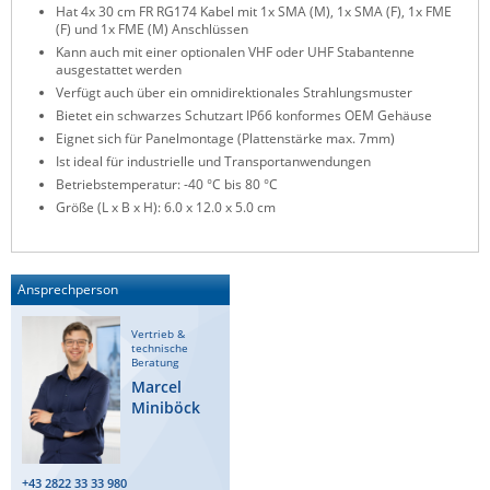
Hat 4x 30 cm FR RG174 Kabel mit 1x SMA (M), 1x SMA (F), 1x FME
ZPE Systems
(F) und 1x FME (M) Anschlüssen
Kann auch mit einer optionalen VHF oder UHF Stabantenne
ausgestattet werden
Verfügt auch über ein omnidirektionales Strahlungsmuster
News zu unseren Herstellern
Bietet ein schwarzes Schutzart IP66 konformes OEM Gehäuse
Eignet sich für Panelmontage (Plattenstärke max. 7mm)
Ist ideal für industrielle und Transportanwendungen
Betriebstemperatur: -40 °C bis 80 °C
Größe (L x B x H): 6.0 x 12.0 x 5.0 cm
Ansprechperson
Vertrieb &
technische
Beratung
Marcel
Miniböck
+43 2822 33 33 980