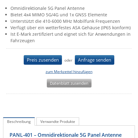
IEC Lock
Omnidirektionale 5G Panel Antenne
Bietet 4x4 MIMO 5G/4G und 1x GNSS Elemente
Ihse
Unterstützt die 410-6000 MHz Mobilfunk Frequenzen
Kerlink
Verfügt über ein wetterfestes ASA Gehäuse (IP65 konform)
Ist E-Mark zertifiziert und eignet sich für Anwendungen in
Kramer Electronics
Fahrzeugen
KVM TEC
Legrand
Preis zusenden
Anfrage senden
oder
LigoWave
zum Merkzettel hinzufügen
Milesight
Datenblatt zusenden
Moxa
Netio
Panorama Antennas
PatchSee
Beschreibung
Verwandte Produkte
Power Kingdom
PANL-401 – Omnidirektionale 5G Panel Antenne
Poynting