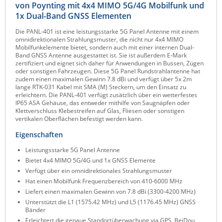
von Poynting mit 4x4 MIMO 5G/4G Mobilfunk und
Raritan
1x Dual-Band GNSS Elementen
Riello UPS
Die PANL-401 ist eine leistungsstarke 5G Panel Antenne mit einem
omnidirektionalen Strahlungsmuster, die nicht nur 4x4 MIMO
Server Technology
Mobilfunkelemente bietet, sondern auch mit einer internen Dual-
Band GNSS Antenne ausgestattet ist. Sie ist außerdem E-Mark
Siretta
zertifiziert und eignet sich daher für Anwendungen in Bussen, Zügen
oder sonstigen Fahrzeugen. Diese 5G Panel Rundstrahlantenne hat
SIRIO Antenne
zudem einen maximalen Gewinn 7.8 dBi und verfügt über 5x 2m
lange RTK-031 Kabel mit SMA (M) Steckern, um den Einsatz zu
Sunbird
erleichtern. Die PANL-401 verfügt zusätzlich über ein wetterfestes
IP65 ASA Gehäuse, das entweder mithilfe von Saugnäpfen oder
Tactical Software
Klettverschluss Klebestreifen auf Glas, Fliesen oder sonstigen
vertikalen Oberflächen befestigt werden kann.
TEKTELIC
Eigenschaften
Teltonika
Leistungsstarke 5G Panel Antenne
Unwired Networks
Bietet 4x4 MIMO 5G/4G und 1x GNSS Elemente
Vision
Verfügt über ein omnidirektionales Strahlungsmuster
Hat einen Mobilfunk Frequenzbereich von 410-6000 MHz
WATTECO
Liefert einen maximalen Gewinn von 7.8 dBi (3300-4200 MHz)
Westermo
Unterstützt die L1 (1575.42 MHz) und L5 (1176.45 MHz) GNSS
Bänder
Yuasa
Erleichtert die genaue Standortüberwachung via GPS, BeiDou,