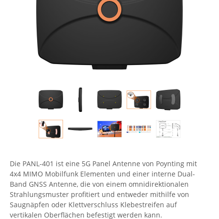
Comet System
Energiemessung
Energieverteilung
IP, WLAN & GSM Sensorik
IoT - Internet of Things
CompleTech
IPC, Industrielle Netzwerktechnik & WLAN
Contemporary Controls
Datenlogger
Remote I/O
Industrielle Netzwerktechnik / Kommunikation
Industrielle Computer
Sonstige
Digi
Eaton
Wi-Fi - WLAN - Wireless
Serverräume
RMA / Rücksendung / Support
Elsys
IT Netzwerktechnik / Kommunikation
Enginko - mcf88
Fokus Technologies
Gefen
Gude
Die PANL-401 ist eine 5G Panel Antenne von Poynting mit
Guntermann & Drunck
4x4 MIMO Mobilfunk Elementen und einer interne Dual-
High Sec Labs
Band GNSS Antenne, die von einem omnidirektionalen
Strahlungsmuster profitiert und entweder mithilfe von
HW group
Saugnäpfen oder Klettverschluss Klebestreifen auf
Icron
vertikalen Oberflächen befestigt werden kann.