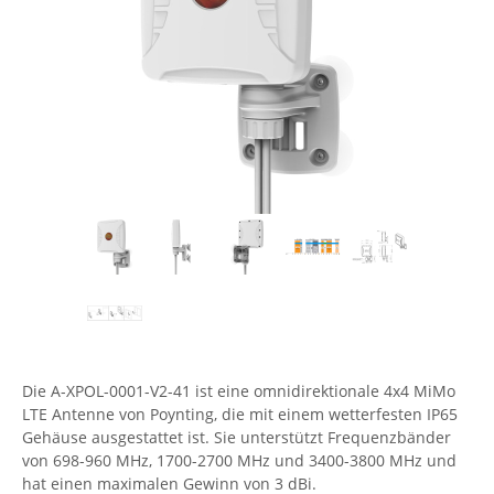
Comet System
Energiemessung
Energieverteilung
IP, WLAN & GSM Sensorik
IoT - Internet of Things
CompleTech
IPC, Industrielle Netzwerktechnik & WLAN
Contemporary Controls
Datenlogger
Remote I/O
Industrielle Netzwerktechnik / Kommunikation
Industrielle Computer
Sonstige
Digi
Eaton
Wi-Fi - WLAN - Wireless
Serverräume
RMA / Rücksendung / Support
Elsys
IT Netzwerktechnik / Kommunikation
Enginko - mcf88
Fokus Technologies
Gefen
Gude
Guntermann & Drunck
Die A-XPOL-0001-V2-41 ist eine omnidirektionale 4x4 MiMo
High Sec Labs
LTE Antenne von Poynting, die mit einem wetterfesten IP65
Gehäuse ausgestattet ist. Sie unterstützt Frequenzbänder
HW group
von 698-960 MHz, 1700-2700 MHz und 3400-3800 MHz und
hat einen maximalen Gewinn von 3 dBi.
Icron