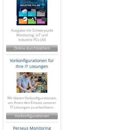
ZPE Systems
News zu unseren Herstellern
Ausgabe mit Schwerpunkt
Monitoring, IoT und
Industrie PCs (AI)
Online durchblättern
Vorkonfigurationen für
Ihre IT Lösungen
Wir bieten Vorkonfigurationen,
um Ihnen den Einsatz unserer
IT-Lösungen zu erleichtern.
Vorkonfigurationen
Perseus Monitoring