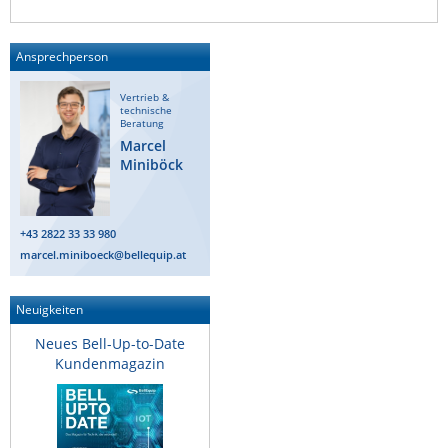
Raritan
Riello UPS
Ansprechperson
Server Technology
Vertrieb &
technische
Siretta
Beratung
Marcel
SIRIO Antenne
Miniböck
Sunbird
Tactical Software
+43 2822 33 33 980
TEKTELIC
marcel.miniboeck@bellequip.at
Teltonika
Neuigkeiten
Unwired Networks
Vision
Neues Bell-Up-to-Date
Kundenmagazin
WATTECO
Westermo
Yuasa