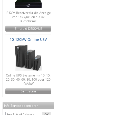
IP KVM Receiver für die Anzeige
von 16x Quellen auf 4x
Bildschirme
Emerald DESKVUE
10-120kW Online USV
Online UPS Systeme mit 10, 15,
20, 30, 40, 60, 80, 100 oder 120
kVA/kW
Sentryum
Info-Service abonnieren
OK