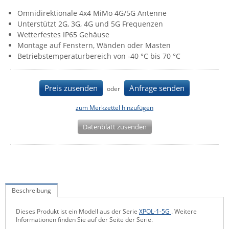
IEC Lock
Omnidirektionale 4x4 MiMo 4G/5G Antenne
Unterstützt 2G, 3G, 4G und 5G Frequenzen
Ihse
Wetterfestes IP65 Gehäuse
Kerlink
Montage auf Fenstern, Wänden oder Masten
Betriebstemperaturbereich von -40 °C bis 70 °C
Kramer Electronics
KVM TEC
Preis zusenden
Anfrage senden
oder
Legrand
zum Merkzettel hinzufügen
LigoWave
Milesight
Datenblatt zusenden
Moxa
Netio
Panorama Antennas
Beschreibung
PatchSee
Power Kingdom
Dieses Produkt ist ein Modell aus der Serie
XPOL-1-5G
. Weitere
Informationen finden Sie auf der Seite der Serie.
Poynting