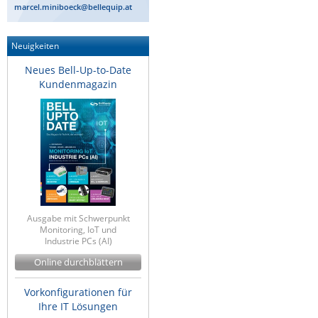
marcel.miniboeck@bellequip.at
ZPE Systems
Neuigkeiten
Neues Bell-Up-to-Date
News zu unseren Herstellern
Kundenmagazin
Ausgabe mit Schwerpunkt
Monitoring, IoT und
Industrie PCs (AI)
Online durchblättern
Vorkonfigurationen für
Ihre IT Lösungen