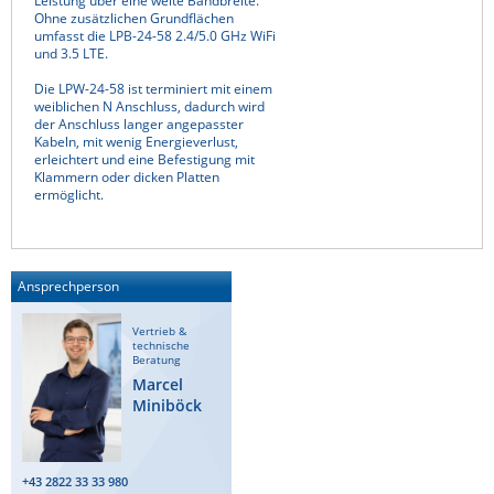
Leistung über eine weite Bandbreite.
Ohne zusätzlichen Grundflächen
Raritan
umfasst die LPB-24-58 2.4/5.0 GHz WiFi
und 3.5 LTE.
Riello UPS
Die LPW-24-58 ist terminiert mit einem
Server Technology
weiblichen N Anschluss, dadurch wird
der Anschluss langer angepasster
Siretta
Kabeln, mit wenig Energieverlust,
erleichtert und eine Befestigung mit
SIRIO Antenne
Klammern oder dicken Platten
ermöglicht.
Sunbird
Tactical Software
TEKTELIC
Ansprechperson
Teltonika
Vertrieb &
Unwired Networks
technische
Beratung
Vision
Marcel
Miniböck
WATTECO
Westermo
+43 2822 33 33 980
Yuasa