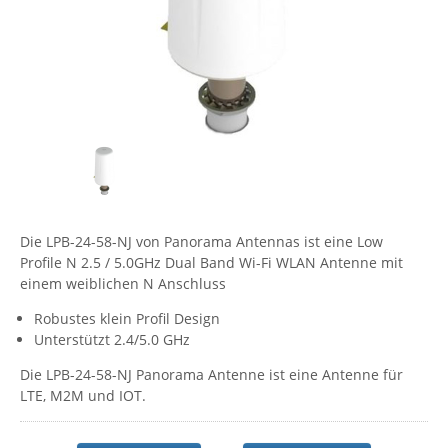
Comet System
Energiemessung
Energieverteilung
IP, WLAN & GSM Sensorik
IoT - Internet of Things
CompleTech
IPC, Industrielle Netzwerktechnik & WLAN
Contemporary Controls
Datenlogger
Remote I/O
Industrielle Netzwerktechnik / Kommunikation
Industrielle Computer
Sonstige
Digi
Eaton
Wi-Fi - WLAN - Wireless
Serverräume
RMA / Rücksendung / Support
Elsys
IT Netzwerktechnik / Kommunikation
Enginko - mcf88
Die LPB-24-58-NJ von Panorama Antennas ist eine Low
Fokus Technologies
Profile N 2.5 / 5.0GHz Dual Band Wi-Fi WLAN Antenne mit
Gefen
einem weiblichen N Anschluss
Gude
Robustes klein Profil Design
Unterstützt 2.4/5.0 GHz
Guntermann & Drunck
Die LPB-24-58-NJ Panorama Antenne ist eine Antenne für
High Sec Labs
LTE, M2M und IOT.
HW group
Icron