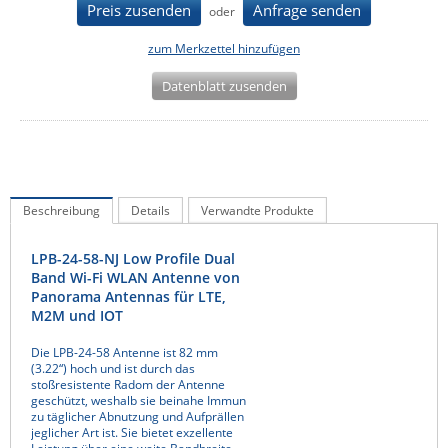
Preis zusenden
Anfrage senden
oder
IEC Lock
zum Merkzettel hinzufügen
Ihse
Kerlink
Datenblatt zusenden
Kramer Electronics
KVM TEC
Legrand
Beschreibung
Details
Verwandte Produkte
LigoWave
Milesight
LPB-24-58-NJ Low Profile Dual
Band Wi-Fi WLAN Antenne von
Moxa
Panorama Antennas für LTE,
Netio
M2M und IOT
Panorama Antennas
Die LPB-24-58 Antenne ist 82 mm
(3.22“) hoch und ist durch das
PatchSee
stoßresistente Radom der Antenne
geschützt, weshalb sie beinahe Immun
Power Kingdom
zu täglicher Abnutzung und Aufprällen
jeglicher Art ist. Sie bietet exzellente
Poynting