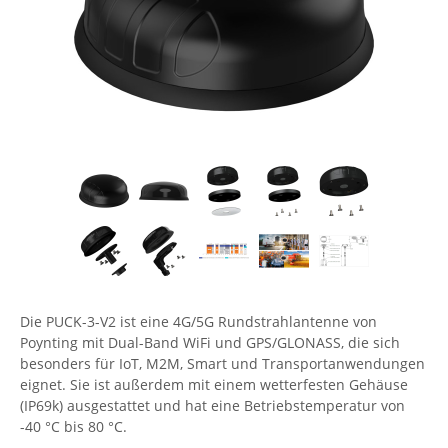
Comet System
Energiemessung
Energieverteilung
IP, WLAN & GSM Sensorik
IoT - Internet of Things
CompleTech
IPC, Industrielle Netzwerktechnik & WLAN
Contemporary Controls
Datenlogger
Remote I/O
Industrielle Netzwerktechnik / Kommunikation
Industrielle Computer
Sonstige
Digi
Eaton
Wi-Fi - WLAN - Wireless
Serverräume
RMA / Rücksendung / Support
Elsys
IT Netzwerktechnik / Kommunikation
Enginko - mcf88
Fokus Technologies
Gefen
Gude
Die PUCK-3-V2 ist eine 4G/5G Rundstrahlantenne von
Poynting mit Dual-Band WiFi und GPS/GLONASS, die sich
Guntermann & Drunck
besonders für IoT, M2M, Smart und Transportanwendungen
High Sec Labs
eignet. Sie ist außerdem mit einem wetterfesten Gehäuse
(IP69k) ausgestattet und hat eine Betriebstemperatur von
HW group
-40 °C bis 80 °C.
Icron