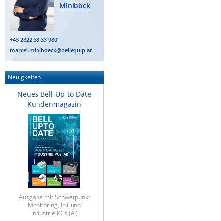
Miniböck
ZPE Systems
+43 2822 33 33 980
News zu unseren Herstellern
marcel.miniboeck@bellequip.at
Neuigkeiten
Neues Bell-Up-to-Date
Kundenmagazin
Ausgabe mit Schwerpunkt
Monitoring, IoT und
Industrie PCs (AI)