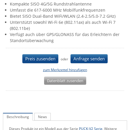
Kompakte SISO 4G/5G Rundstrahlantenne
IEC Lock
Umfasst die 617-6000 MHz Mobilfunkfrequenzen
Ihse
Bietet SISO Dual-Band WiFi/WLAN (2.4-2.5/5.0-7.2 GHz)
Unterstützt sowohl Wi-Fi 6e (802.11ax) als auch Wi-Fi 7
Kerlink
(802.11be)
Kramer Electronics
Verfügt auch über GPS/GLONASS für das Erleichtern der
Standortüberwachung
KVM TEC
Legrand
Preis zusenden
Anfrage senden
oder
LigoWave
zum Merkzettel hinzufügen
Milesight
Moxa
Datenblatt zusenden
Netio
Panorama Antennas
PatchSee
Beschreibung
News
Power Kingdom
Poynting
Dieses Produkt ist ein Modell aus der Serie
PUCK-V2 Serie
. Weitere