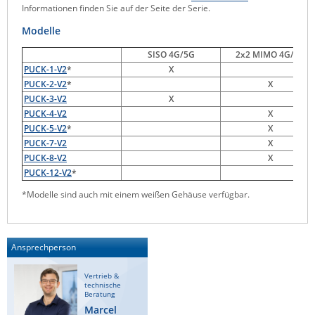
Informationen finden Sie auf der Seite der Serie.
Raritan
Modelle
Riello UPS
SISO 4G/5G
2x2 MIMO 4G/5G
Server Technology
PUCK-1-V2
*
X
Siretta
PUCK-2-V2
*
X
PUCK-3-V2
X
SIRIO Antenne
PUCK-4-V2
X
Sunbird
PUCK-5-V2
*
X
PUCK-7-V2
X
Tactical Software
PUCK-8-V2
X
TEKTELIC
PUCK-12-V2
*
*Modelle sind auch mit einem weißen Gehäuse verfügbar.
Teltonika
Unwired Networks
Vision
Ansprechperson
WATTECO
Vertrieb &
Westermo
technische
Beratung
Yuasa
Marcel