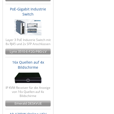
PoE-Gigabit Industrie
Switch
Layer 3 PoE Industrie Switch mit
8x RJ45 und 2x SFP Anschlüssen
Lynx 3510-E-F2G-P8G-LV
16x Quellen auf 4x
Bildschirme
IP KVM Receiver für die Anzeige
von 16x Quellen auf 4x
Bildschirme
Emerald DESKVUE