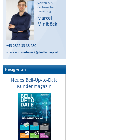
Vertrieb &
ZPE Systems
technische
Beratung
Marcel
Miniböck
News zu unseren Herstellern
+43 2822 33 33 980
marcel.miniboeck@bellequip.at
Neuigkeiten
Neues Bell-Up-to-Date
Kundenmagazin