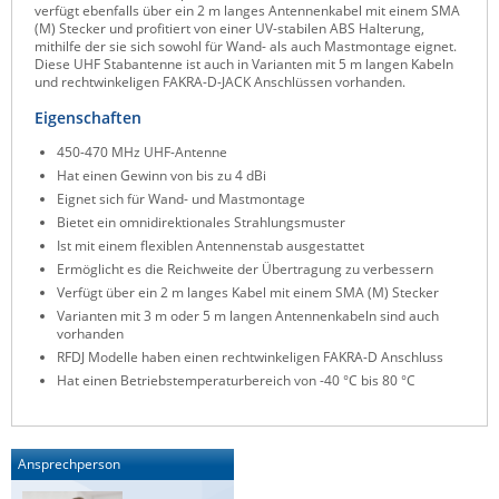
verfügt ebenfalls über ein 2 m langes Antennenkabel mit einem SMA
Raritan
(M) Stecker und profitiert von einer UV-stabilen ABS Halterung,
mithilfe der sie sich sowohl für Wand- als auch Mastmontage eignet.
Riello UPS
Diese UHF Stabantenne ist auch in Varianten mit 5 m langen Kabeln
und rechtwinkeligen FAKRA-D-JACK Anschlüssen vorhanden.
Server Technology
Eigenschaften
Siretta
450-470 MHz UHF-Antenne
SIRIO Antenne
Hat einen Gewinn von bis zu 4 dBi
Eignet sich für Wand- und Mastmontage
Sunbird
Bietet ein omnidirektionales Strahlungsmuster
Tactical Software
Ist mit einem flexiblen Antennenstab ausgestattet
Ermöglicht es die Reichweite der Übertragung zu verbessern
TEKTELIC
Verfügt über ein 2 m langes Kabel mit einem SMA (M) Stecker
Teltonika
Varianten mit 3 m oder 5 m langen Antennenkabeln sind auch
vorhanden
Unwired Networks
RFDJ Modelle haben einen rechtwinkeligen FAKRA-D Anschluss
Vision
Hat einen Betriebstemperaturbereich von -40 °C bis 80 °C
WATTECO
Westermo
Ansprechperson
Yuasa