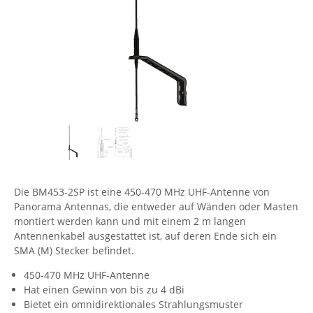
Comet System
Energiemessung
Energieverteilung
IP, WLAN & GSM Sensorik
IoT - Internet of Things
CompleTech
IPC, Industrielle Netzwerktechnik & WLAN
Contemporary Controls
Datenlogger
Remote I/O
Industrielle Netzwerktechnik / Kommunikation
Industrielle Computer
Sonstige
Digi
Eaton
Wi-Fi - WLAN - Wireless
Serverräume
RMA / Rücksendung / Support
Elsys
IT Netzwerktechnik / Kommunikation
Enginko - mcf88
Fokus Technologies
Die BM453-2SP ist eine 450-470 MHz UHF-Antenne von
Gefen
Panorama Antennas, die entweder auf Wänden oder Masten
Gude
montiert werden kann und mit einem 2 m langen
Antennenkabel ausgestattet ist, auf deren Ende sich ein
Guntermann & Drunck
SMA (M) Stecker befindet.
High Sec Labs
450-470 MHz UHF-Antenne
HW group
Hat einen Gewinn von bis zu 4 dBi
Bietet ein omnidirektionales Strahlungsmuster
Icron