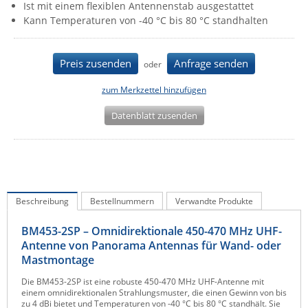
Ist mit einem flexiblen Antennenstab ausgestattet
IEC Lock
Kann Temperaturen von -40 °C bis 80 °C standhalten
Ihse
Kerlink
Preis zusenden
Anfrage senden
oder
Kramer Electronics
zum Merkzettel hinzufügen
KVM TEC
Datenblatt zusenden
Legrand
LigoWave
Milesight
Moxa
Beschreibung
Bestellnummern
Verwandte Produkte
Netio
BM453-2SP – Omnidirektionale 450-470 MHz UHF-
Panorama Antennas
Antenne von Panorama Antennas für Wand- oder
PatchSee
Mastmontage
Power Kingdom
Die BM453-2SP ist eine robuste 450-470 MHz UHF-Antenne mit
einem omnidirektionalen Strahlungsmuster, die einen Gewinn von bis
Poynting
zu 4 dBi bietet und Temperaturen von -40 °C bis 80 °C standhält. Sie