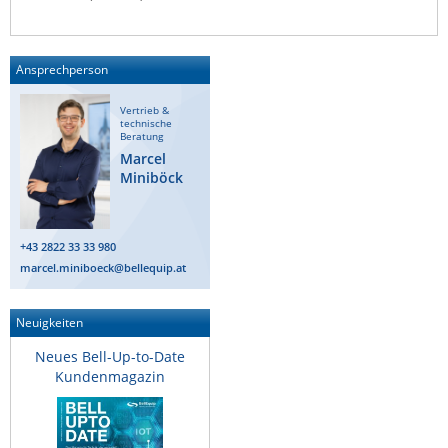
ZPE Systems
Ansprechperson
News zu unseren Herstellern
Vertrieb &
technische
Beratung
Marcel
Miniböck
+43 2822 33 33 980
marcel.miniboeck@bellequip.at
Neuigkeiten
Neues Bell-Up-to-Date
Kundenmagazin