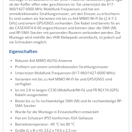
ob der Koffer offen oder geschlossen ist. Sie unterstützt die 617-
Raritan
960/1427-6000 MHz Mobilfunk Frequenzen und hat ein
omnidirektionales Strahlungsmuster, um den Einsatz zu erleichtern.
Riello UPS
Es sind zudem als Varianten mit bis zu 4x4 MIMO Wi-Fi 6e (2.4-7-2
GHz) und einem GPS/GNSS vorhanden. Die Kabel sind bereits fix an
Server Technology
die CASEANT4-6-60 angeschlossen und können über die SMA (M)
und RP-SMA Stecker mit passenden Routern verbunden werden. Die
Siretta
Montage wird mithilfe des VHB Klebepads vereinfacht, ist jedoch auf
via Schrauben möglich.
SIRIO Antenne
Eigenschaften
Sunbird
Robuste 4x4 MIMO 4G/5G Antenne
Tactical Software
Profitiert von einem omnidirektionalen Strahlungsmuster
TEKTELIC
Unterstützt Mobilfunk Frequenzen (617-960/1427-6000 MHz)
Varianten mit bis zu 4x4 MIMO Wi-Fi 6e und GPS/GNSS sind
Teltonika
verfügbar
Ist mit 2.8 m langen CS30 (Mobilfunk/Wi-Fi) und FR RG174 (GPS)
Unwired Networks
Kabeln ausgestattet
Vision
Bietet bis zu 5x rechtwinkelige SMA (M) und 4x rechtwinkelige RP-
SMA Stecker
WATTECO
Wurde für die Montage in Einsatzkoffern entwickelt
Hat ein Schutzart IP55 konformes ASA Gehäuse
Westermo
Betriebstemperatur: -40 °C bis 80 °C
Yuasa
Größe (L x B x H): 23.2 x 19.6 x 2.5 cm