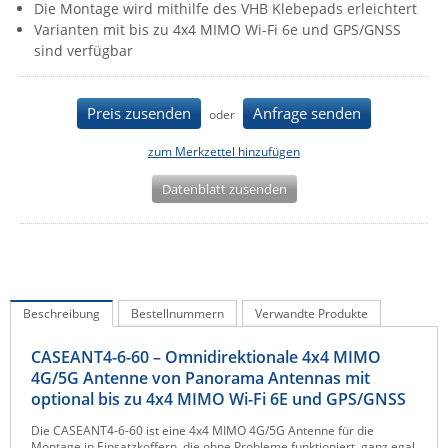
Die Montage wird mithilfe des VHB Klebepads erleichtert
IEC Lock
Varianten mit bis zu 4x4 MIMO Wi-Fi 6e und GPS/GNSS
sind verfügbar
Ihse
Kerlink
Preis zusenden
Anfrage senden
oder
Kramer Electronics
KVM TEC
zum Merkzettel hinzufügen
Legrand
Datenblatt zusenden
LigoWave
Milesight
Moxa
Netio
Beschreibung
Bestellnummern
Verwandte Produkte
Panorama Antennas
CASEANT4-6-60 – Omnidirektionale 4x4 MIMO
PatchSee
4G/5G Antenne von Panorama Antennas mit
optional bis zu 4x4 MIMO Wi-Fi 6E und GPS/GNSS
Power Kingdom
Die CASEANT4-6-60 ist eine 4x4 MIMO 4G/5G Antenne für die
Poynting
Montage in Einsatzkoffern, die ohne Probleme funktioniert, ganz egal