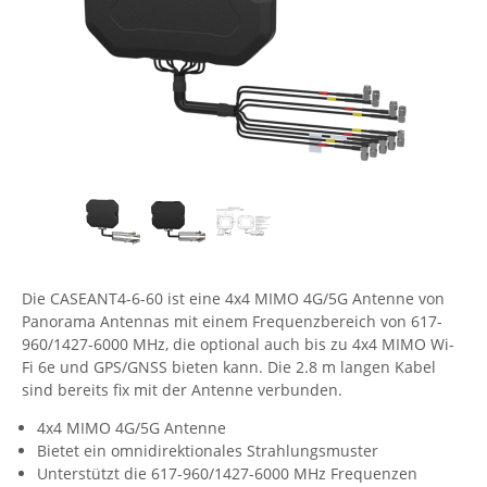
Comet System
Energiemessung
Energieverteilung
IP, WLAN & GSM Sensorik
IoT - Internet of Things
CompleTech
IPC, Industrielle Netzwerktechnik & WLAN
Contemporary Controls
Datenlogger
Remote I/O
Industrielle Netzwerktechnik / Kommunikation
Industrielle Computer
Sonstige
Digi
Eaton
Wi-Fi - WLAN - Wireless
Serverräume
RMA / Rücksendung / Support
Elsys
IT Netzwerktechnik / Kommunikation
Enginko - mcf88
Fokus Technologies
Die CASEANT4-6-60 ist eine 4x4 MIMO 4G/5G Antenne von
Gefen
Panorama Antennas mit einem Frequenzbereich von 617-
Gude
960/1427-6000 MHz, die optional auch bis zu 4x4 MIMO Wi-
Fi 6e und GPS/GNSS bieten kann. Die 2.8 m langen Kabel
Guntermann & Drunck
sind bereits fix mit der Antenne verbunden.
High Sec Labs
4x4 MIMO 4G/5G Antenne
HW group
Bietet ein omnidirektionales Strahlungsmuster
Unterstützt die 617-960/1427-6000 MHz Frequenzen
Icron