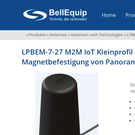
Home
Pro
»
Produkte
»
Antennen
»
Antennen nach Technologien
»
LPB
LPBEM-7-27 M2M IoT Kleinprofil
Magnetbefestigung von Panora
Di
Ho