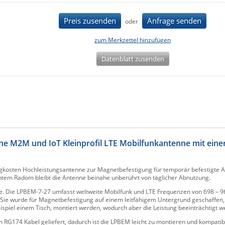
Preis zusenden
Anfrage senden
oder
zum Merkzettel hinzufügen
Datenblatt zusenden
ne M2M und IoT Kleinprofil LTE Mobilfunkantenne mit eine
gkosten Hochleistungsantenne zur Magnetbefestigung für temporär befestigte
ntem Radom bleibt die Antenne beinahe unberührt von täglicher Abnutzung.
ite. Die LPBEM-7-27 umfasst weltweite Mobilfunk und LTE Frequenzen von 698 – 
t. Sie wurde für Magnetbefestigung auf einem leitfähigem Untergrund geschaffen
eispiel einem Tisch, montiert werden, wodurch aber die Leistung beeinträchtigt 
 RG174 Kabel geliefert, dadurch ist die LPBEM leicht zu montieren und kompatib