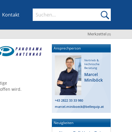
Kontakt
Merkzettel
(
0
)
Ansprechperson
Vertrieb &
technische
Beratung
Marcel
Miniböck
tige
offen wird.
+43 2822 33 33 980
marcel.miniboeck@bellequip.at
Neuigkeiten