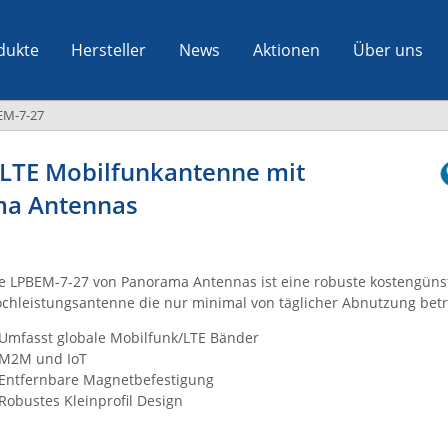
dukte
Hersteller
News
Aktionen
Über uns
EM-7-27
 LTE Mobilfunkantenne mit
ma Antennas
e LPBEM-7-27 von Panorama Antennas ist eine robuste kostengüns
chleistungsantenne die nur minimal von täglicher Abnutzung betr
Umfasst globale Mobilfunk/LTE Bänder
M2M und IoT
Entfernbare Magnetbefestigung
Robustes Kleinprofil Design