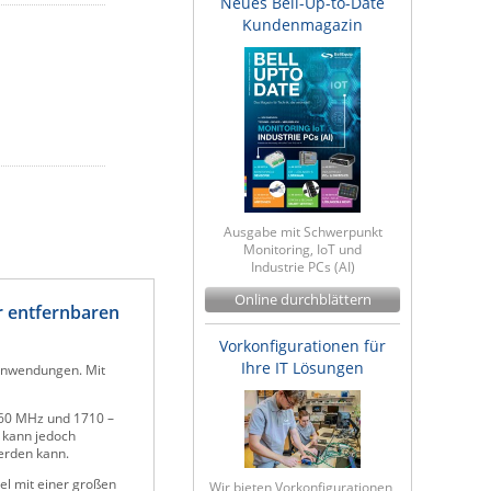
Neues Bell-Up-to-Date
Kundenmagazin
Ausgabe mit Schwerpunkt
Monitoring, IoT und
Industrie PCs (AI)
Online durchblättern
r entfernbaren
Vorkonfigurationen für
Ihre IT Lösungen
 Anwendungen. Mit
960 MHz und 1710 –
, kann jedoch
werden kann.
el mit einer großen
Wir bieten Vorkonfigurationen,