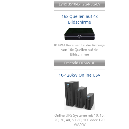
Lynx 3510-E-F2G-P8G-LV
16x Quellen auf 4x
Bildschirme
IP KVM Receiver für die Anzeige
von 16x Quellen auf 4x
Bildschirme
Emerald DESKVUE
10-120kW Online USV
Online UPS Systeme mit 10, 15,
20, 30, 40, 60, 80, 100 oder 120
kVA/kW