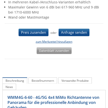
In mehreren Kabel-/Anschluss-Varianten erhältlich
IEC Lock
Maximaler Gewinn von 6 dBi bei 617-960 MHz und 9 dBi
bei 1710-6000 MHz
Ihse
Wand oder Mastmontage
Kerlink
Kramer Electronics
Preis zusenden
Anfrage senden
oder
KVM TEC
zum Merkzettel hinzufügen
Legrand
Datenblatt zusenden
LigoWave
Milesight
Moxa
Netio
Beschreibung
Bestellnummern
Verwandte Produkte
Panorama Antennas
News
PatchSee
WMM4G-6-60 - 4G/5G 4x4 MiMo Richtantenne von
Power Kingdom
Panorama für die professionelle Anbindung von
Poynting
Gebäuden