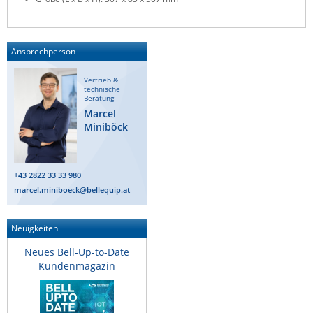
ZPE Systems
Ansprechperson
News zu unseren Herstellern
Vertrieb &
technische
Beratung
Marcel
Miniböck
+43 2822 33 33 980
marcel.miniboeck@bellequip.at
Neuigkeiten
Neues Bell-Up-to-Date
Kundenmagazin