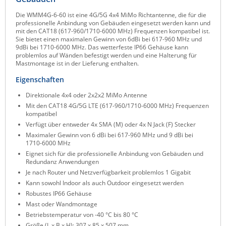
Raritan
Die WMM4G-6-60 ist eine 4G/5G 4x4 MiMo Richtantenne, die für die
professionelle Anbindung von Gebäuden eingesetzt werden kann und
Riello UPS
mit den CAT18 (617-960/1710-6000 MHz) Frequenzen kompatibel ist.
Sie bietet einen maximalen Gewinn von 6dBi bei 617-960 MHz und
Server Technology
9dBi bei 1710-6000 MHz. Das wetterfeste IP66 Gehäuse kann
problemlos auf Wänden befestigt werden und eine Halterung für
Siretta
Mastmontage ist in der Lieferung enthalten.
SIRIO Antenne
Eigenschaften
Sunbird
Direktionale 4x4 oder 2x2x2 MiMo Antenne
Mit den CAT18 4G/5G LTE (617-960/1710-6000 MHz) Frequenzen
Tactical Software
kompatibel
TEKTELIC
Verfügt über entweder 4x SMA (M) oder 4x N Jack (F) Stecker
Maximaler Gewinn von 6 dBi bei 617-960 MHz und 9 dBi bei
Teltonika
1710-6000 MHz
Eignet sich für die professionelle Anbindung von Gebäuden und
Unwired Networks
Redundanz Anwendungen
Vision
Je nach Router und Netzverfügbarkeit problemlos 1 Gigabit
Kann sowohl Indoor als auch Outdoor eingesetzt werden
WATTECO
Robustes IP66 Gehäuse
Mast oder Wandmontage
Westermo
Betriebstemperatur von -40 °C bis 80 °C
Yuasa
Größe (L x B x H): 307 x 85 x 507 mm