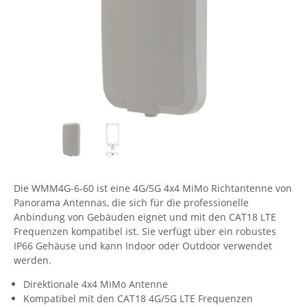
Comet System
Energiemessung
Energieverteilung
IP, WLAN & GSM Sensorik
IoT - Internet of Things
CompleTech
IPC, Industrielle Netzwerktechnik & WLAN
Contemporary Controls
Datenlogger
Remote I/O
Industrielle Netzwerktechnik / Kommunikation
Industrielle Computer
Sonstige
Digi
Eaton
Wi-Fi - WLAN - Wireless
Serverräume
RMA / Rücksendung / Support
Elsys
IT Netzwerktechnik / Kommunikation
Enginko - mcf88
Fokus Technologies
Die WMM4G-6-60 ist eine 4G/5G 4x4 MiMo Richtantenne von
Gefen
Panorama Antennas, die sich für die professionelle
Gude
Anbindung von Gebäuden eignet und mit den CAT18 LTE
Frequenzen kompatibel ist. Sie verfügt über ein robustes
Guntermann & Drunck
IP66 Gehäuse und kann Indoor oder Outdoor verwendet
High Sec Labs
werden.
HW group
Direktionale 4x4 MiMo Antenne
Kompatibel mit den CAT18 4G/5G LTE Frequenzen
Icron