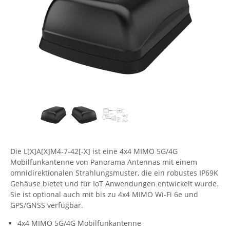
Comet System
Energiemessung
Energieverteilung
IP, WLAN & GSM Sensorik
IoT - Internet of Things
CompleTech
IPC, Industrielle Netzwerktechnik & WLAN
Contemporary Controls
Datenlogger
Remote I/O
Industrielle Netzwerktechnik / Kommunikation
Industrielle Computer
Sonstige
Digi
Eaton
Wi-Fi - WLAN - Wireless
Serverräume
RMA / Rücksendung / Support
Elsys
IT Netzwerktechnik / Kommunikation
Enginko - mcf88
Fokus Technologies
Gefen
Die L[X]A[X]M4-7-42[-X] ist eine 4x4 MIMO 5G/4G
Gude
Mobilfunkantenne von Panorama Antennas mit einem
omnidirektionalen Strahlungsmuster, die ein robustes IP69K
Guntermann & Drunck
Gehäuse bietet und für IoT Anwendungen entwickelt wurde.
High Sec Labs
Sie ist optional auch mit bis zu 4x4 MIMO Wi-Fi 6e und
GPS/GNSS verfügbar.
HW group
4x4 MIMO 5G/4G Mobilfunkantenne
Icron