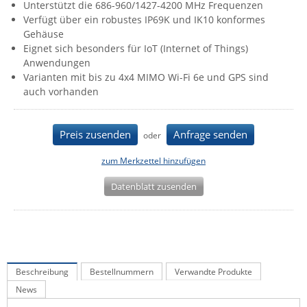
Unterstützt die 686-960/1427-4200 MHz Frequenzen
IEC Lock
Verfügt über ein robustes IP69K und IK10 konformes
Gehäuse
Ihse
Eignet sich besonders für IoT (Internet of Things)
Kerlink
Anwendungen
Varianten mit bis zu 4x4 MIMO Wi-Fi 6e und GPS sind
Kramer Electronics
auch vorhanden
KVM TEC
Legrand
Preis zusenden
Anfrage senden
oder
LigoWave
zum Merkzettel hinzufügen
Milesight
Datenblatt zusenden
Moxa
Netio
Panorama Antennas
PatchSee
Beschreibung
Bestellnummern
Verwandte Produkte
Power Kingdom
News
Poynting