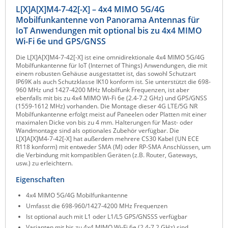
L[X]A[X]M4-7-42[-X] – 4x4 MIMO 5G/4G
Raritan
Mobilfunkantenne von Panorama Antennas für
Riello UPS
IoT Anwendungen mit optional bis zu 4x4 MIMO
Wi-Fi 6e und GPS/GNSS
Server Technology
Die L[X]A[X]M4-7-42[-X] ist eine omnidirektionale 4x4 MIMO 5G/4G
Siretta
Mobilfunkantenne für IoT (Internet of Things) Anwendungen, die mit
einem robusten Gehäuse ausgestattet ist, das sowohl Schutzart
SIRIO Antenne
IP69K als auch Schutzklasse IK10 konform ist. Sie unterstützt die 698-
960 MHz und 1427-4200 MHz Mobilfunk Frequenzen, ist aber
Sunbird
ebenfalls mit bis zu 4x4 MIMO Wi-Fi 6e (2.4-7.2 GHz) und GPS/GNSS
(1559-1612 MHz) vorhanden. Die Montage dieser 4G LTE/5G NR
Tactical Software
Mobilfunkantenne erfolgt meist auf Paneelen oder Platten mit einer
maximalen Dicke von bis zu 4 mm. Halterungen für Mast- oder
TEKTELIC
Wandmontage sind als optionales Zubehör verfügbar. Die
L[X]A[X]M4-7-42[-X] hat außerdem mehrere CS30 Kabel (UN ECE
Teltonika
R118 konform) mit entweder SMA (M) oder RP-SMA Anschlüssen, um
die Verbindung mit kompatiblen Geräten (z.B. Router, Gateways,
Unwired Networks
usw.) zu erleichtern.
Vision
Eigenschaften
WATTECO
4x4 MIMO 5G/4G Mobilfunkantenne
Umfasst die 698-960/1427-4200 MHz Frequenzen
Westermo
Ist optional auch mit L1 oder L1/L5 GPS/GNSSS verfügbar
Yuasa
Varianten mit bis zu 4x4 MIMO Wi-Fi 6e (2.4-7.2 GHz) sind