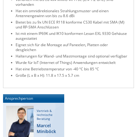
vorhanden
ZPE Systems
Hat ein omnidirektionales Strahlungsmuster und einen
Antennengewinn von bis zu 8.6 dBi
Bietet bis zu 9x UN ECE R118 konforme CS30 Kabel mit SMA (M)
und RP-SMA Anschlüssen
News zu unseren Herstellern
Ist mit einem IP69K und IK10 konformen Lexan EXL 9330 Gehäuse
ausgestattet
Eignet sich für die Montage auf Paneelen, Platten oder
desgleichen
Halterungen für Wand- und Mastmontage sind optional verfügbar
Wurde für IoT (Internet of Things) Anwendungen entwickelt
Hat eine Betriebstemperatur von -40 °C bis 85 °C
Größe (L x B x H): 11.8 x 17.5 x 5.7 cm
Ansprechperson
Vertrieb &
technische
Beratung
Marcel
Miniböck