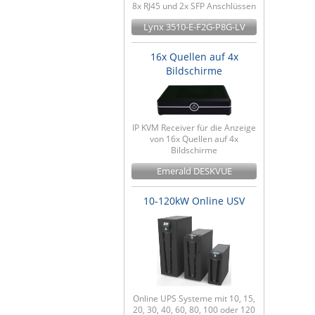
8x RJ45 und 2x SFP Anschlüssen
Lynx 3510-E-F2G-P8G-LV
16x Quellen auf 4x
Bildschirme
IP KVM Receiver für die Anzeige
von 16x Quellen auf 4x
Bildschirme
Emerald DESKVUE
10-120kW Online USV
Online UPS Systeme mit 10, 15,
20, 30, 40, 60, 80, 100 oder 120