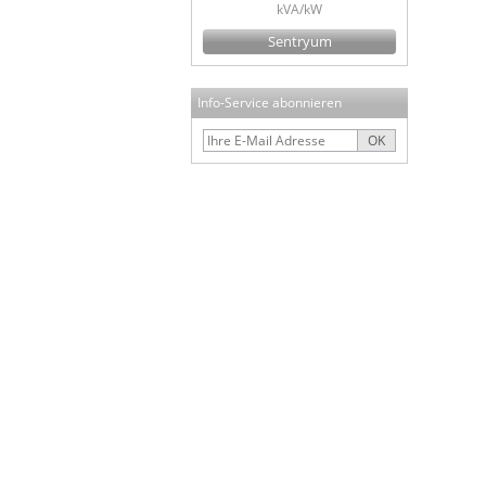
kVA/kW
Sentryum
Info-Service abonnieren
OK