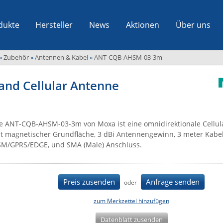
dukte
Hersteller
News
Aktionen
Über uns
»
Zubehör
»
Antennen & Kabel
»
ANT-CQB-AHSM-03-3m
nd Cellular Antenne
e ANT-CQB-AHSM-03-3m von Moxa ist eine omnidirektionale Cellul
t magnetischer Grundfläche, 3 dBi Antennengewinn, 3 meter Kabe
M/GPRS/EDGE, und SMA (Male) Anschluss.
Preis zusenden
Anfrage senden
oder
zum Merkzettel hinzufügen
Datenblatt zusenden