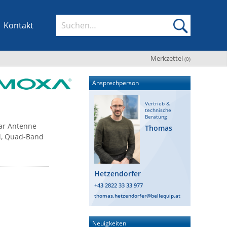
Kontakt
Merkzettel
(
0
)
Ansprechperson
Vertrieb &
technische
Beratung
ar Antenne
Thomas
l, Quad-Band
Hetzendorfer
+43 2822 33 33 977
thomas.hetzendorfer@bellequip.at
Neuigkeiten