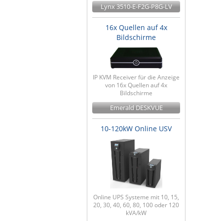
Lynx 3510-E-F2G-P8G-LV
16x Quellen auf 4x
Bildschirme
IP KVM Receiver für die Anzeige
von 16x Quellen auf 4x
Bildschirme
Emerald DESKVUE
10-120kW Online USV
Online UPS Systeme mit 10, 15,
20, 30, 40, 60, 80, 100 oder 120
kVA/kW