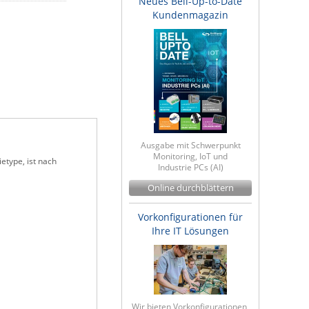
Neues Bell-Up-to-Date
Kundenmagazin
Ausgabe mit Schwerpunkt
Monitoring, IoT und
etype, ist nach
Industrie PCs (AI)
Online durchblättern
Vorkonfigurationen für
Ihre IT Lösungen
Wir bieten Vorkonfigurationen,