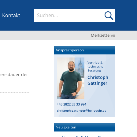
Kontakt
Merkzettel
(
0
)
Ansprechperson
Vertrieb &
technische
Beratung
bensdauer der
Christoph
Gattinger
+43 2822 33 33 994
christoph.gattinger@bellequip.at
Neuigkeiten