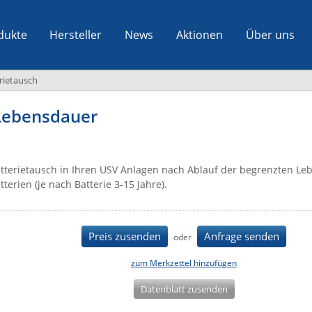
dukte
Hersteller
News
Aktionen
Über uns
rietausch
 Lebensdauer
tterietausch in Ihren USV Anlagen nach Ablauf der begrenzten Le
tterien (je nach Batterie 3-15 Jahre).
Preis zusenden
Anfrage senden
oder
zum Merkzettel hinzufügen
Datenblatt zusenden