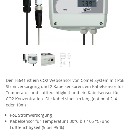
Comet System
Energiemessung
Energieverteilung
IP, WLAN & GSM Sensorik
IoT - Internet of Things
CompleTech
IPC, Industrielle Netzwerktechnik & WLAN
Contemporary Controls
Datenlogger
Remote I/O
Industrielle Netzwerktechnik / Kommunikation
Industrielle Computer
Sonstige
Digi
Eaton
Wi-Fi - WLAN - Wireless
Serverräume
RMA / Rücksendung / Support
Elsys
IT Netzwerktechnik / Kommunikation
Enginko - mcf88
Fokus Technologies
Der T6641 ist ein CO2 Websensor von Comet System mit PoE
Gefen
Stromversorgung und 2 Kabelsensoren, ein Kabelsensor für
Gude
Temperatur und Luftfeuchtigkeit und ein Kabelsensor für
CO2 Konzentration. Die Kabel sind 1m lang (optional 2, 4
Guntermann & Drunck
oder 10m)
High Sec Labs
PoE Stromversorgung
HW group
Kabelsensor für Temperatur (-30°C bis 105 °C) und
Luftfeuchtigkeit (5 bis 95 %)
Icron