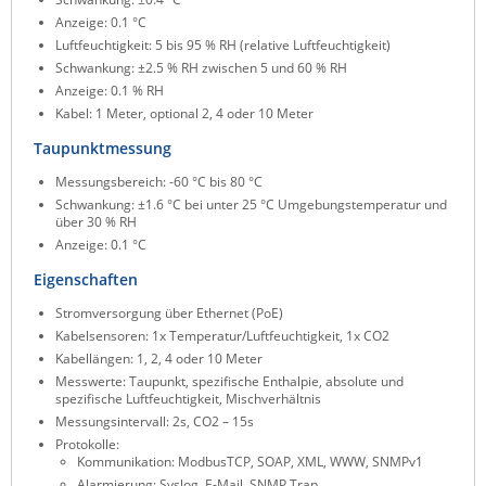
Anzeige: 0.1 °C
ZPE Systems
Luftfeuchtigkeit: 5 bis 95 % RH (relative Luftfeuchtigkeit)
Schwankung: ±2.5 % RH zwischen 5 und 60 % RH
Anzeige: 0.1 % RH
News zu unseren Herstellern
Kabel: 1 Meter, optional 2, 4 oder 10 Meter
Taupunktmessung
Messungsbereich: -60 °C bis 80 °C
Schwankung: ±1.6 °C bei unter 25 °C Umgebungstemperatur und
über 30 % RH
Anzeige: 0.1 °C
Eigenschaften
Stromversorgung über Ethernet (PoE)
Kabelsensoren: 1x Temperatur/Luftfeuchtigkeit, 1x CO2
Kabellängen: 1, 2, 4 oder 10 Meter
Messwerte: Taupunkt, spezifische Enthalpie, absolute und
spezifische Luftfeuchtigkeit, Mischverhältnis
Messungsintervall: 2s, CO2 – 15s
Protokolle:
Kommunikation: ModbusTCP, SOAP, XML, WWW, SNMPv1
Alarmierung: Syslog, E-Mail, SNMP Trap