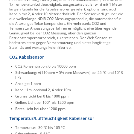
1x Temperatur/Luftfeuchtigkeit, ausgestattet ist. Er wird mit 1 Meter
Raritan
langen Kabeln für die Kabelsensoren geliefert, optional sind auch
Kabeln mit 2, 4 oder 10 Meter erhältlich. Der Sensor verfügt über die
Riello UPS
dualwellenlänge NDIR CO2 Messungsprozedur, die automatisch für
die Alterungseffekte kompensiert. Ein mehrpunkt CO2 und
Server Technology
Temperatur Anpassungsverfahren ermöglicht eine überregende
Genauigkeit bei der CO2 Messung, über den ganzen
Siretta
Betriebstemperaturbereich, zu erreichen. Der Web Sensor ist
höchstresistent gegen Verschmutzung und bietet langfristige
SIRIO Antenne
Stabilität und wartungsfreien Betrieb.
Sunbird
CO2 Kabelsensor
Tactical Software
CO2 Konzentration: 0 bis 10000 ppm
Schwankung: ±(110ppm + 5% vom Messwert) bei 25 °C und 1013
TEKTELIC
hPa
Teltonika
Anzeige: 1 ppm
Kabel: 1m, optional 2, 4 oder 10m
Unwired Networks
Grünes Licht bei 0 bis 1000 ppm
Vision
Gelbes Licht bei 1001 bis 1200 ppm
Rotes Licht bei über 1200 ppm
WATTECO
Temperatur/Luftfeuchtigkeit Kabelsensor
Westermo
Temperatur: -30 °C bis 105 °C
Yuasa
Schwankung: ±0.4 °C