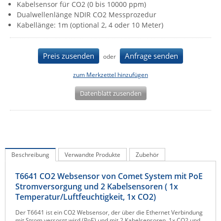
Kabelsensor für CO2 (0 bis 10000 ppm)
IEC Lock
Dualwellenlänge NDIR CO2 Messprozedur
Kabellänge: 1m (optional 2, 4 oder 10 Meter)
Ihse
Kerlink
Preis zusenden
Anfrage senden
oder
Kramer Electronics
KVM TEC
zum Merkzettel hinzufügen
Legrand
Datenblatt zusenden
LigoWave
Milesight
Moxa
Netio
Beschreibung
Verwandte Produkte
Zubehör
Panorama Antennas
T6641 CO2 Websensor von Comet System mit PoE
PatchSee
Stromversorgung und 2 Kabelsensoren ( 1x
Temperatur/Luftfeuchtigkeit, 1x CO2)
Power Kingdom
Der T6641 ist ein CO2 Websensor, der über die Ethernet Verbindung
Poynting
mit Strom versorgt wird (PoE) und mit 2 Kabelsensoren, 1x CO2 und