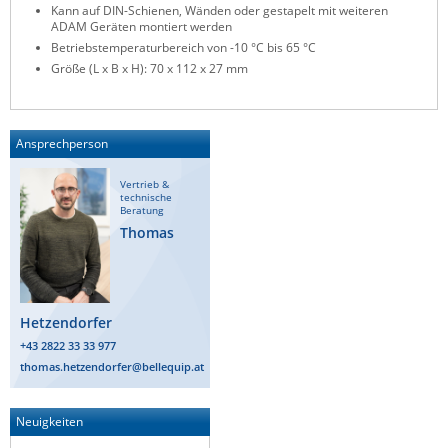
Kann auf DIN-Schienen, Wänden oder gestapelt mit weiteren
ZPE Systems
ADAM Geräten montiert werden
Betriebstemperaturbereich von -10 °C bis 65 °C
Größe (L x B x H): 70 x 112 x 27 mm
News zu unseren Herstellern
Ansprechperson
Vertrieb &
technische
Beratung
Thomas
Hetzendorfer
+43 2822 33 33 977
thomas.hetzendorfer@bellequip.at
Neuigkeiten