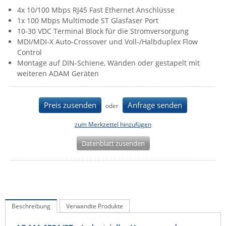
4x 10/100 Mbps RJ45 Fast Ethernet Anschlüsse
IEC Lock
1x 100 Mbps Multimode ST Glasfaser Port
Ihse
10-30 VDC Terminal Block für die Stromversorgung
MDI/MDI-X Auto-Crossover und Voll-/Halbduplex Flow
Kerlink
Control
Kramer Electronics
Montage auf DIN-Schiene, Wänden oder gestapelt mit
weiteren ADAM Geräten
KVM TEC
Legrand
Preis zusenden
Anfrage senden
oder
LigoWave
Milesight
zum Merkzettel hinzufügen
Moxa
Datenblatt zusenden
Netio
Panorama Antennas
PatchSee
Power Kingdom
Beschreibung
Verwandte Produkte
Poynting