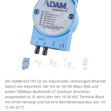
Comet System
Energiemessung
Energieverteilung
IP, WLAN & GSM Sensorik
IoT - Internet of Things
CompleTech
IPC, Industrielle Netzwerktechnik & WLAN
Contemporary Controls
Datenlogger
Remote I/O
Industrielle Netzwerktechnik / Kommunikation
Industrielle Computer
Sonstige
Digi
Eaton
Wi-Fi - WLAN - Wireless
Serverräume
RMA / Rücksendung / Support
Elsys
IT Netzwerktechnik / Kommunikation
Enginko - mcf88
Fokus Technologies
Gefen
Gude
Der ADAM-6521/ST ist ein industrieller Unmanaged Ethernet
Guntermann & Drunck
Switch von Advantech, der mit 4x 10/100 Mbps RJ45 und
einem 100Mbps Multimode ST Glasfaser Anschluss
High Sec Labs
ausgestattet ist. Er wird über den 10-30 VDC Terminal Block
HW group
mit Strom versorgt und hat eine Betriebstemperatur von -10
°C bis 65 °C.
Icron