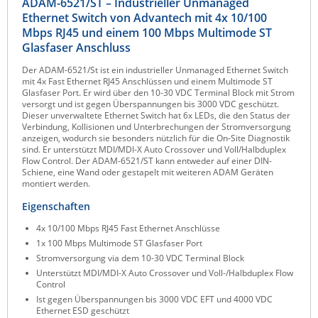
ADAM-6521/ST – Industrieller Unmanaged
Raritan
Ethernet Switch von Advantech mit 4x 10/100
Mbps RJ45 und einem 100 Mbps Multimode ST
Riello UPS
Glasfaser Anschluss
Server Technology
Der ADAM-6521/St ist ein industrieller Unmanaged Ethernet Switch
mit 4x Fast Ethernet RJ45 Anschlüssen und einem Multimode ST
Siretta
Glasfaser Port. Er wird über den 10-30 VDC Terminal Block mit Strom
versorgt und ist gegen Überspannungen bis 3000 VDC geschützt.
SIRIO Antenne
Dieser unverwaltete Ethernet Switch hat 6x LEDs, die den Status der
Verbindung, Kollisionen und Unterbrechungen der Stromversorgung
Sunbird
anzeigen, wodurch sie besonders nützlich für die On-Site Diagnostik
sind. Er unterstützt MDI/MDI-X Auto Crossover und Voll/Halbduplex
Tactical Software
Flow Control. Der ADAM-6521/ST kann entweder auf einer DIN-
Schiene, eine Wand oder gestapelt mit weiteren ADAM Geräten
TEKTELIC
montiert werden.
Teltonika
Eigenschaften
Unwired Networks
4x 10/100 Mbps RJ45 Fast Ethernet Anschlüsse
Vision
1x 100 Mbps Multimode ST Glasfaser Port
Stromversorgung via dem 10-30 VDC Terminal Block
WATTECO
Unterstützt MDI/MDI-X Auto Crossover und Voll-/Halbduplex Flow
Control
Westermo
Ist gegen Überspannungen bis 3000 VDC EFT und 4000 VDC
Yuasa
Ethernet ESD geschützt