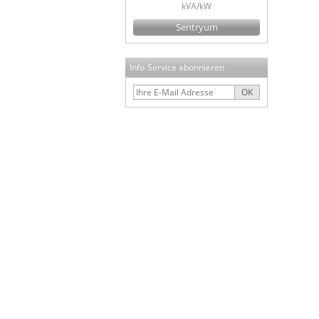
kVA/kW
Sentryum
Info-Service abonnieren
OK