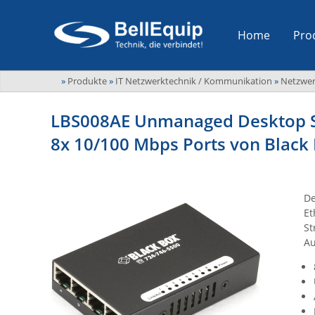
Home
Pro
»
Produkte
»
IT Netzwerktechnik / Kommunikation
»
Netzwer
LBS008AE Unmanaged Desktop S
8x 10/100 Mbps Ports von Black
De
Et
St
Au