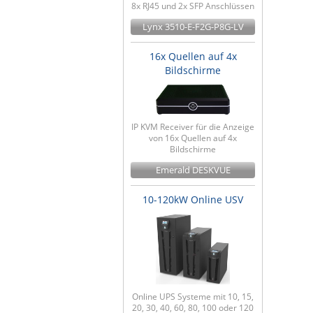
8x RJ45 und 2x SFP Anschlüssen
Lynx 3510-E-F2G-P8G-LV
16x Quellen auf 4x
Bildschirme
IP KVM Receiver für die Anzeige
von 16x Quellen auf 4x
Bildschirme
Emerald DESKVUE
10-120kW Online USV
Online UPS Systeme mit 10, 15,
20, 30, 40, 60, 80, 100 oder 120