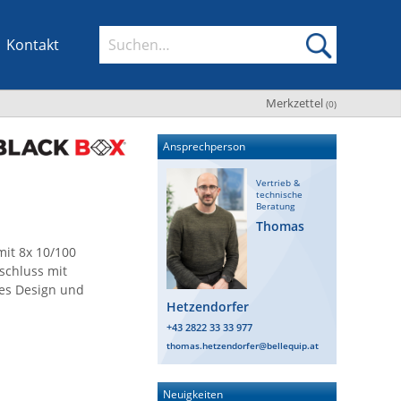
Kontakt
Merkzettel
(
0
)
Ansprechperson
Vertrieb &
technische
Beratung
Thomas
mit 8x 10/100
schluss mit
es Design und
Hetzendorfer
+43 2822 33 33 977
thomas.hetzendorfer@bellequip.at
Neuigkeiten