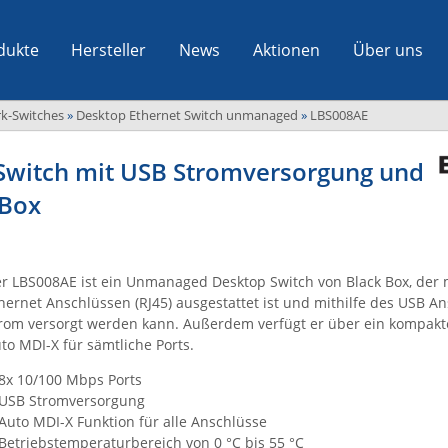
dukte
Hersteller
News
Aktionen
Über uns
k-Switches
»
Desktop Ethernet Switch unmanaged
»
LBS008AE
witch mit USB Stromversorgung und
 Box
r LBS008AE ist ein Unmanaged Desktop Switch von Black Box, der 
hernet Anschlüssen (RJ45) ausgestattet ist und mithilfe des USB An
rom versorgt werden kann. Außerdem verfügt er über ein kompakt
to MDI-X für sämtliche Ports.
8x 10/100 Mbps Ports
USB Stromversorgung
Auto MDI-X Funktion für alle Anschlüsse
Betriebstemperaturbereich von 0 °C bis 55 °C