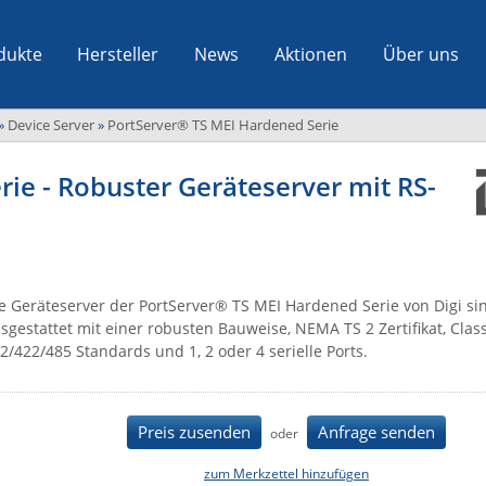
dukte
Hersteller
News
Aktionen
Über uns
»
Device Server
»
PortServer® TS MEI Hardened Serie
ie - Robuster Geräteserver mit RS-
e Geräteserver der PortServer® TS MEI Hardened Serie von Digi si
sgestattet mit einer robusten Bauweise, NEMA TS 2 Zertifikat, Class
2/422/485 Standards und 1, 2 oder 4 serielle Ports.
Preis zusenden
Anfrage senden
oder
zum Merkzettel hinzufügen