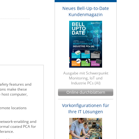
Neues Bell-Up-to-Date
Kundenmagazin
Ausgabe mit Schwerpunkt
Monitoring, IoT und
Industrie PCs (AI)
afety features and
tions make these
Online durchblättern
e host computer,
Vorkonfigurationen für
remote locations
Ihre IT Lösungen
 network-enabling and
formal coated PCA for
lerance.