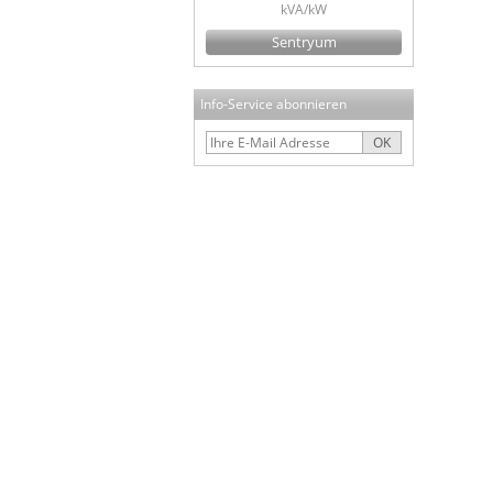
kVA/kW
Sentryum
Info-Service abonnieren
OK