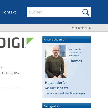
Kontakt
Merkzettel
(
0
)
Ansprechperson
Vertrieb &
technische
Beratung
Thomas
nd
 1 Div 2, RS-
Hetzendorfer
+43 2822 33 33 977
thomas.hetzendorfer@bellequip.at
Neuigkeiten