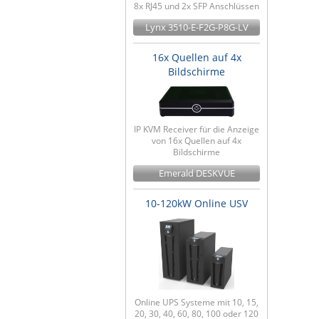
8x RJ45 und 2x SFP Anschlüssen
Lynx 3510-E-F2G-P8G-LV
16x Quellen auf 4x
Bildschirme
IP KVM Receiver für die Anzeige
von 16x Quellen auf 4x
Bildschirme
Emerald DESKVUE
10-120kW Online USV
Online UPS Systeme mit 10, 15,
20, 30, 40, 60, 80, 100 oder 120