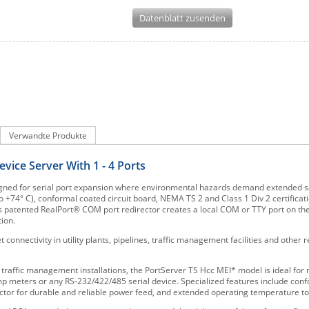
Datenblatt zusenden
Verwandte Produkte
vice Server With 1 - 4 Ports
signed for serial port expansion where environmental hazards demand extended s
 +74° C), conformal coated circuit board, NEMA TS 2 and Class 1 Div 2 certifica
gi's patented RealPort® COM port redirector creates a local COM or TTY port on th
tion.
connectivity in utility plants, pipelines, traffic management facilities and other 
raffic management installations, the PortServer TS Hcc MEI* model is ideal for
p meters or any RS-232/422/485 serial device. Specialized features include con
ctor for durable and reliable power feed, and extended operating temperature to