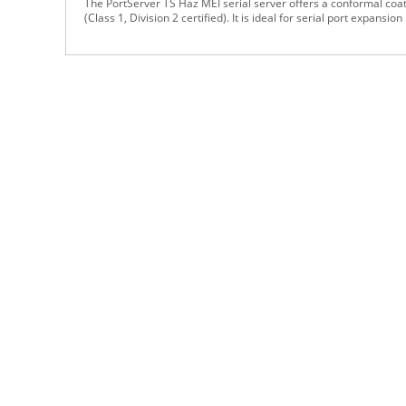
The PortServer TS Haz MEI serial server offers a conformal coa
(Class 1, Division 2 certified). It is ideal for serial port expans