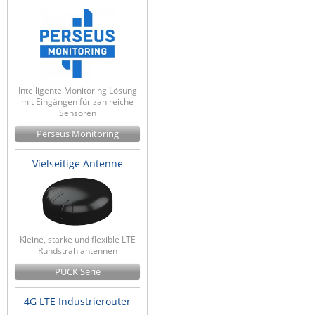
Raritan
Riello UPS
Server Technology
Siretta
Intelligente Monitoring Lösung
mit Eingängen für zahlreiche
SIRIO Antenne
Sensoren
Sunbird
Perseus Monitoring
Tactical Software
Vielseitige Antenne
TEKTELIC
Teltonika
Unwired Networks
Kleine, starke und flexible LTE
Vision
Rundstrahlantennen
WATTECO
PUCK Serie
Westermo
4G LTE Industrierouter
Yuasa