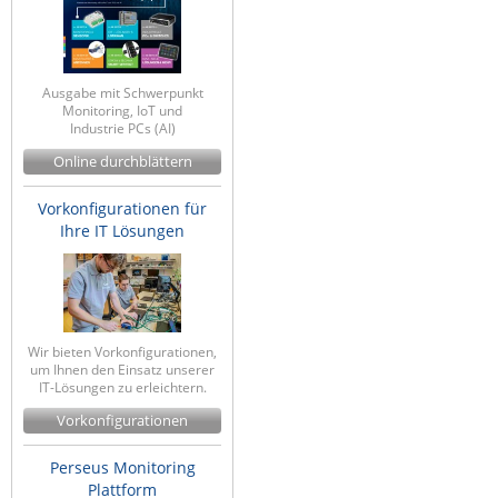
IEC Lock
Ihse
Ausgabe mit Schwerpunkt
Kerlink
Monitoring, IoT und
Industrie PCs (AI)
Kramer Electronics
Online durchblättern
KVM TEC
Legrand
Vorkonfigurationen für
Ihre IT Lösungen
LigoWave
Milesight
Moxa
Netio
Wir bieten Vorkonfigurationen,
um Ihnen den Einsatz unserer
Panorama Antennas
IT-Lösungen zu erleichtern.
PatchSee
Vorkonfigurationen
Power Kingdom
Perseus Monitoring
Poynting
Plattform