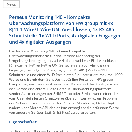
News
Raritan
Riello UPS
Perseus Monitoring 140 – Kompakte
Überwachungsplattform von HW group mit 4x
Server Technology
RJ11 1-Wire/1-Wire UNI Anschlüssen, 1x RS-485
Siretta
Schnittstelle, 1x WLD Ports, 4x digitalen Eingängen
und 4x digitalen Ausgängen
SIRIO Antenne
Der Perseus Monitoring 140 ist eine kompakte
Sunbird
Überwachungsplattform für das Remote Monitoring der
Umgebungsbedingungen via LAN, die sowohl vier RJ11 Anschlüsse
Tactical Software
für externe 1-Wire/1-Wire UNI Sensoren als auch vier digitale
Eingänge, zwei digitale Ausgänge, eine RS-485 (Modbus/RTU)
TEKTELIC
Schnittstelle und einen WLD Port bietet. Sie unterstützt maximal 1000
Werte und ist mit dem SensDesk.at Online Portal von HW group
Teltonika
kompatibel, welches das Ablesen der Daten und das Konfigurieren
der Geräte erleichtert. Diese Perseus Überwachungsplattform
Unwired Networks
sendet Alarmierungen per SNMP Trap oder E-Mail, wenn einer der
vom User definierten Grenzwerte überschritten wird, um Problem
Vision
und Schäden zu vermeiden. Der Perseus Monitoring 140 verfügt
zudem über Meters API, das es ihm ermöglicht die erfassten Werte
WATTECO
von anderen Geräten (z.B. STE2 Plus) zu verarbeiten.
Westermo
Eigenschaften
Yuasa
Kompakte Überwachungsplattform für Remote Monitoring