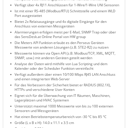
Verfügt über 4x RJ11 Anschlüssen für 1-Wire/1-Wire UNI Sensoren
ZPE Systems
Ist mit einer RS-485 (Modbus/RTU) Schnittstelle und einem WLD
Port ausgestattet
Bietet 2x Relaisausgänge und 4x digitale Eingänge für den
Anschluss von externen Messgeräten
News zu unseren Herstellern
Alarmierungen erfolgen meist per E-Mail, SNMP Trap oder über
das SensDesk.at Online Portal von HW group
Die Meters API Funktion erlaubt es den Perseus Geräten
Messwerte von anderen Lösungen (z.B. STE2-R2) zu nutzen
Messwerte können via Open API (z.B. Modbus/TCP, XML, MQTT,
SNMP, usw.) mit anderen Geräten geteilt werden
Analyse der Daten wird mithilfe von Lua Scripting und dem
Kalender oder der Scheduler Funktion vereinfacht
Verfügt außerdem über einen 10/100 Mbps RJ45 LAN Anschluss
und einen integrierten Web-Server
Für das Verbessern der Sicherheit bietet er RADIUS (802.1X),
HTTPs und verschiedene User Konten
Eignet sich für die Überwachung von IT Räumen, Maschinen,
Lagerplätzen und HVAC Systemen
Unterstützt maximal 1000 Messwerte von bis zu 100 externen
Sensoren und Messgeräten
Hat einen Betriebstemperaturbereich von -30 °C bis 85 °C
Größe (L x B x H): 14.0 x 11.1 x 3.5 cm