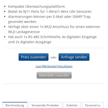
IEC Lock
Kompakte Überwachungsplattform
Bietet 4x RJ11 Ports für 1-Wire/1-Wire UNI Sensoren
Ihse
Alarmierungen können per E-Mail oder SNMP Trap
Kerlink
gesendet werden
Verfügt über einen 1x WLD Anschluss für einen externen
Kramer Electronics
WLD Leckagesensor
KVM TEC
Hat auch 1x RS-485 Schnittstelle, 4x digitalen Eingänge
und 2x digitalen Ausgänge
Legrand
LigoWave
Preis zusenden
Anfrage senden
oder
Milesight
zum Merkzettel hinzufügen
Moxa
Netio
Datenblatt zusenden
Panorama Antennas
PatchSee
Power Kingdom
Beschreibung
Verwandte Produkte
Zubehör
Passend zu
Poynting