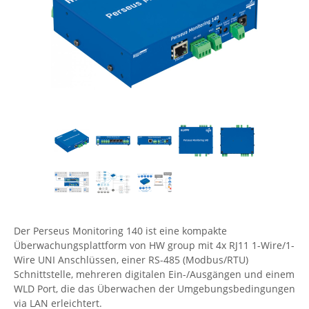
Comet System
Energiemessung
Energieverteilung
IP, WLAN & GSM Sensorik
IoT - Internet of Things
CompleTech
IPC, Industrielle Netzwerktechnik & WLAN
Contemporary Controls
Datenlogger
Remote I/O
Industrielle Netzwerktechnik / Kommunikation
Industrielle Computer
Sonstige
Digi
Eaton
Wi-Fi - WLAN - Wireless
Serverräume
RMA / Rücksendung / Support
Elsys
IT Netzwerktechnik / Kommunikation
Enginko - mcf88
Fokus Technologies
Gefen
Gude
Der Perseus Monitoring 140 ist eine kompakte
Guntermann & Drunck
Überwachungsplattform von HW group mit 4x RJ11 1-Wire/1-
High Sec Labs
Wire UNI Anschlüssen, einer RS-485 (Modbus/RTU)
Schnittstelle, mehreren digitalen Ein-/Ausgängen und einem
HW group
WLD Port, die das Überwachen der Umgebungsbedingungen
Icron
via LAN erleichtert.