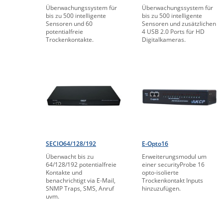
Überwachungssystem für
Überwachungssystem für
bis zu 500 intelligente
bis zu 500 intelligente
Sensoren und 60
Sensoren und zusätzlichen
potentialfreie
4 USB 2.0 Ports für HD
Trockenkontakte.
Digitalkameras.
SECIO64/128/192
E-Opto16
Überwacht bis zu
Erweiterungsmodul um
64/128/192 potentialfreie
einer securityProbe 16
Kontakte und
opto-isolierte
benachrichtigt via E-Mail,
Trockenkontakt Inputs
SNMP Traps, SMS, Anruf
hinzuzufügen.
uvm.