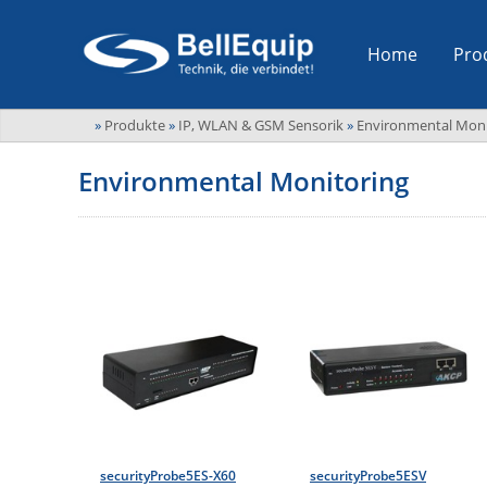
Home
Pro
»
Produkte
»
IP, WLAN & GSM Sensorik
»
Environmental Moni
Environmental Monitoring
securityProbe5ES-X60
securityProbe5ESV