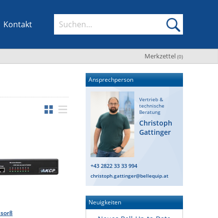
Kontakt
Merkzettel
(
0
)
Ansprechperson
Vertrieb &
technische
Beratung
Christoph
Gattinger
+43 2822 33 33 994
christoph.gattinger@bellequip.at
Neuigkeiten
nsor8