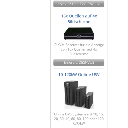
Lynx 3510-E-F2G-P8G-LV
16x Quellen auf 4x
Bildschirme
IP KVM Receiver für die Anzeige
von 16x Quellen auf 4x
Bildschirme
Emerald DESKVUE
10-120kW Online USV
Online UPS Systeme mit 10, 15,
20, 30, 40, 60, 80, 100 oder 120
kVA/kW