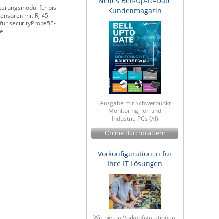
Neues Bell-Up-to-Date
terungsmodul für bis
Kundenmagazin
Sensoren mit RJ-45
 für securityProbe5E-
e.
Ausgabe mit Schwerpunkt
Monitoring, IoT und
Industrie PCs (AI)
Online durchblättern
Vorkonfigurationen für
Ihre IT Lösungen
Wir bieten Vorkonfigurationen,