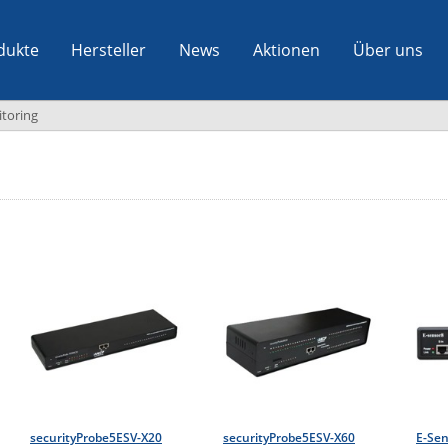
dukte
Hersteller
News
Aktionen
Über uns
toring
securityProbe5ESV-X20
securityProbe5ESV-X60
E-Se