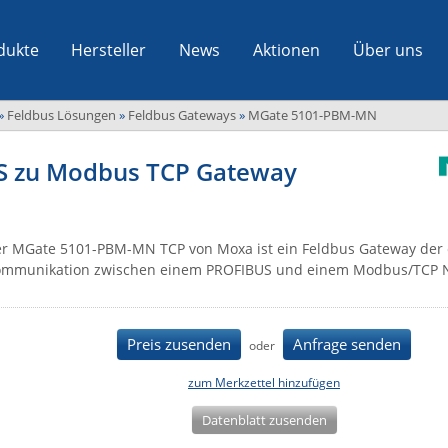
dukte
Hersteller
News
Aktionen
Über uns
»
Feldbus Lösungen
»
Feldbus Gateways
»
MGate 5101-PBM-MN
S zu Modbus TCP Gateway
r MGate 5101-PBM-MN TCP von Moxa ist ein Feldbus Gateway der 
mmunikation zwischen einem PROFIBUS und einem Modbus/TCP Ne
Preis zusenden
Anfrage senden
oder
zum Merkzettel hinzufügen
Datenblatt zusenden