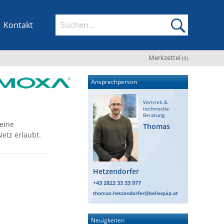
Kontakt
Merkzettel
(
0
)
Ansprechperson
Vertrieb &
technische
Beratung
eine
Thomas
tz erlaubt.
Hetzendorfer
+43 2822 33 33 977
thomas.hetzendorfer@bellequip.at
Neuigkeiten