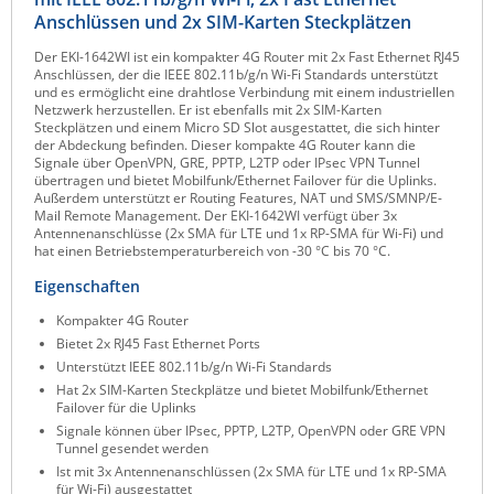
Anschlüssen und 2x SIM-Karten Steckplätzen
Raritan
Der EKI-1642WI ist ein kompakter 4G Router mit 2x Fast Ethernet RJ45
Riello UPS
Anschlüssen, der die IEEE 802.11b/g/n Wi-Fi Standards unterstützt
und es ermöglicht eine drahtlose Verbindung mit einem industriellen
Server Technology
Netzwerk herzustellen. Er ist ebenfalls mit 2x SIM-Karten
Steckplätzen und einem Micro SD Slot ausgestattet, die sich hinter
Siretta
der Abdeckung befinden. Dieser kompakte 4G Router kann die
Signale über OpenVPN, GRE, PPTP, L2TP oder IPsec VPN Tunnel
SIRIO Antenne
übertragen und bietet Mobilfunk/Ethernet Failover für die Uplinks.
Außerdem unterstützt er Routing Features, NAT und SMS/SMNP/E-
Sunbird
Mail Remote Management. Der EKI-1642WI verfügt über 3x
Antennenanschlüsse (2x SMA für LTE und 1x RP-SMA für Wi-Fi) und
Tactical Software
hat einen Betriebstemperaturbereich von -30 °C bis 70 °C.
TEKTELIC
Eigenschaften
Teltonika
Kompakter 4G Router
Unwired Networks
Bietet 2x RJ45 Fast Ethernet Ports
Unterstützt IEEE 802.11b/g/n Wi-Fi Standards
Vision
Hat 2x SIM-Karten Steckplätze und bietet Mobilfunk/Ethernet
Failover für die Uplinks
WATTECO
Signale können über IPsec, PPTP, L2TP, OpenVPN oder GRE VPN
Westermo
Tunnel gesendet werden
Ist mit 3x Antennenanschlüssen (2x SMA für LTE und 1x RP-SMA
Yuasa
für Wi-Fi) ausgestattet