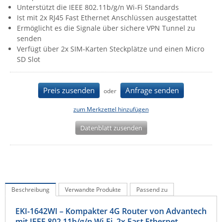
Unterstützt die IEEE 802.11b/g/n Wi-Fi Standards
IEC Lock
Ist mit 2x RJ45 Fast Ethernet Anschlüssen ausgestattet
Ihse
Ermöglicht es die Signale über sichere VPN Tunnel zu
senden
Kerlink
Verfügt über 2x SIM-Karten Steckplätze und einen Micro
Kramer Electronics
SD Slot
KVM TEC
Preis zusenden
Anfrage senden
Legrand
oder
LigoWave
zum Merkzettel hinzufügen
Milesight
Datenblatt zusenden
Moxa
Netio
Panorama Antennas
PatchSee
Beschreibung
Verwandte Produkte
Passend zu
Power Kingdom
EKI-1642WI – Kompakter 4G Router von Advantech
Poynting
mit IEEE 802.11b/g/n Wi-Fi, 2x Fast Ethernet