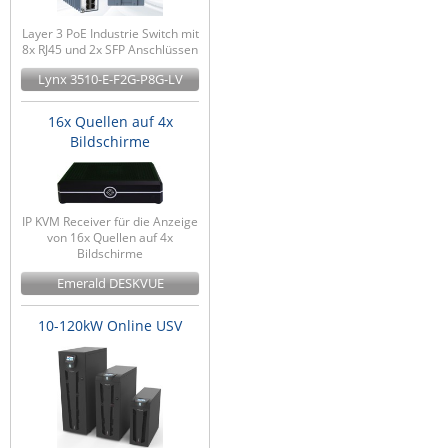
Layer 3 PoE Industrie Switch mit
8x RJ45 und 2x SFP Anschlüssen
Lynx 3510-E-F2G-P8G-LV
16x Quellen auf 4x
Bildschirme
IP KVM Receiver für die Anzeige
von 16x Quellen auf 4x
Bildschirme
Emerald DESKVUE
10-120kW Online USV