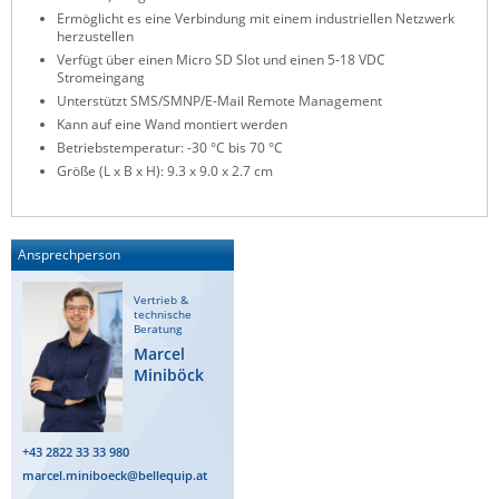
Ermöglicht es eine Verbindung mit einem industriellen Netzwerk
ZPE Systems
herzustellen
Verfügt über einen Micro SD Slot und einen 5-18 VDC
Stromeingang
Unterstützt SMS/SMNP/E-Mail Remote Management
News zu unseren Herstellern
Kann auf eine Wand montiert werden
Betriebstemperatur: -30 °C bis 70 °C
Größe (L x B x H): 9.3 x 9.0 x 2.7 cm
Ansprechperson
Vertrieb &
technische
Beratung
Marcel
Miniböck
+43 2822 33 33 980
marcel.miniboeck@bellequip.at