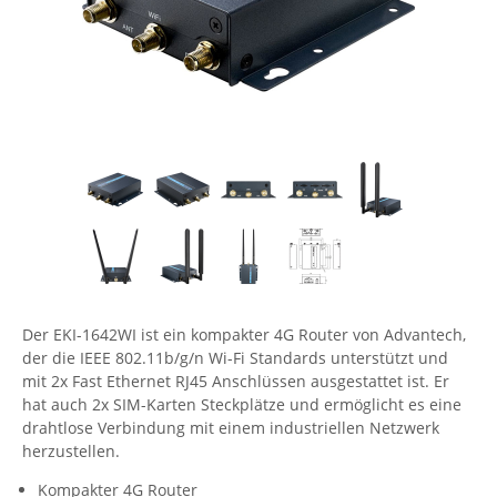
Comet System
Energiemessung
Energieverteilung
IP, WLAN & GSM Sensorik
IoT - Internet of Things
CompleTech
IPC, Industrielle Netzwerktechnik & WLAN
Contemporary Controls
Datenlogger
Remote I/O
Industrielle Netzwerktechnik / Kommunikation
Industrielle Computer
Sonstige
Digi
Eaton
Wi-Fi - WLAN - Wireless
Serverräume
RMA / Rücksendung / Support
Elsys
IT Netzwerktechnik / Kommunikation
Enginko - mcf88
Fokus Technologies
Gefen
Der EKI-1642WI ist ein kompakter 4G Router von Advantech,
Gude
der die IEEE 802.11b/g/n Wi-Fi Standards unterstützt und
Guntermann & Drunck
mit 2x Fast Ethernet RJ45 Anschlüssen ausgestattet ist. Er
hat auch 2x SIM-Karten Steckplätze und ermöglicht es eine
High Sec Labs
drahtlose Verbindung mit einem industriellen Netzwerk
herzustellen.
HW group
Icron
Kompakter 4G Router