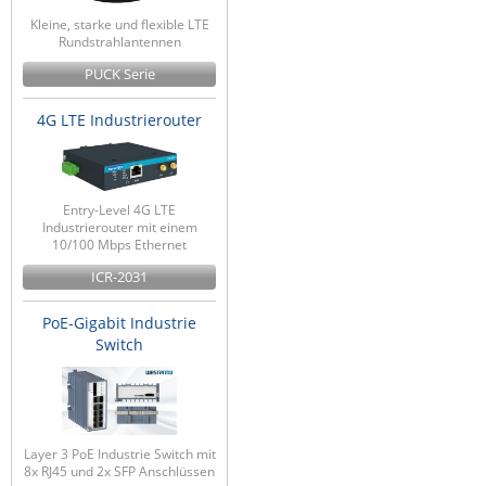
ZPE Systems
Kleine, starke und flexible LTE
Rundstrahlantennen
PUCK Serie
News zu unseren Herstellern
4G LTE Industrierouter
Entry-Level 4G LTE
Industrierouter mit einem
10/100 Mbps Ethernet
ICR-2031
PoE-Gigabit Industrie
Switch
Layer 3 PoE Industrie Switch mit
8x RJ45 und 2x SFP Anschlüssen