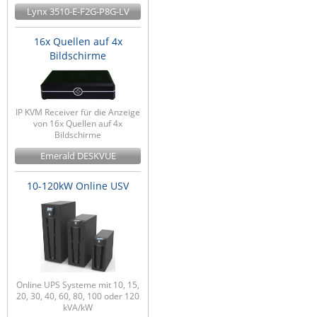
Lynx 3510-E-F2G-P8G-LV
16x Quellen auf 4x
Bildschirme
IP KVM Receiver für die Anzeige
von 16x Quellen auf 4x
Bildschirme
Emerald DESKVUE
10-120kW Online USV
Online UPS Systeme mit 10, 15,
20, 30, 40, 60, 80, 100 oder 120
kVA/kW