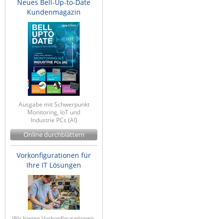
Neues Bell-Up-to-Date
IEC Lock
Kundenmagazin
Ihse
Kerlink
Kramer Electronics
KVM TEC
Legrand
LigoWave
Ausgabe mit Schwerpunkt
Monitoring, IoT und
Milesight
Industrie PCs (AI)
Online durchblättern
Moxa
Netio
Vorkonfigurationen für
Ihre IT Lösungen
Panorama Antennas
PatchSee
Power Kingdom
Poynting
Wir bieten Vorkonfigurationen,