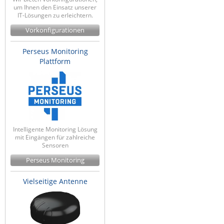
um Ihnen den Einsatz unserer
Raritan
IT-Lösungen zu erleichtern.
Riello UPS
Vorkonfigurationen
Server Technology
Perseus Monitoring
Siretta
Plattform
SIRIO Antenne
Sunbird
Tactical Software
TEKTELIC
Intelligente Monitoring Lösung
mit Eingängen für zahlreiche
Teltonika
Sensoren
Unwired Networks
Perseus Monitoring
Vision
Vielseitige Antenne
WATTECO
Westermo
Yuasa