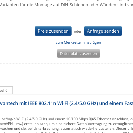
Varianten für die Montage auf DIN-Schienen oder Wänden sind v
Preis zusenden
Anfrage senden
oder
zum Merkzettel hinzufügen
Datenblatt zusenden
behör
antech mit IEEE 802.11n Wi-Fi (2.4/5.0 GHz) und einem Fas
1 ac/b/g/n Wi-Fi (2.4/5.0 GHz) und einem 10/100 Mbps RJ45 Ethernet Anschluss, 
 OpenVPN, usw.) erstellen kann, um eine sichere Datenübertragung zu ermöglichen
rwachen und sie, bei Unterbrechung, automatisch wiederherzustellen. Dieser LTE