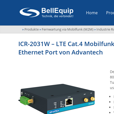
Home
Pro
»
Produkte
»
Fernwartung via Mobilfunk (M2M)
»
Industrie R
ICR-2031W – LTE Cat.4 Mobilfunk
Ethernet Port von Advantech
De
80
Tu
us