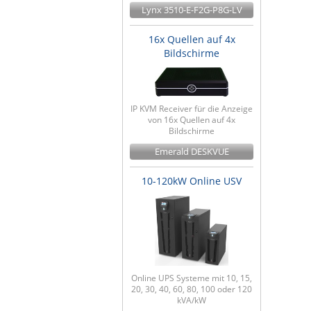
Lynx 3510-E-F2G-P8G-LV
16x Quellen auf 4x
Bildschirme
IP KVM Receiver für die Anzeige
von 16x Quellen auf 4x
Bildschirme
Emerald DESKVUE
10-120kW Online USV
Online UPS Systeme mit 10, 15,
20, 30, 40, 60, 80, 100 oder 120
kVA/kW