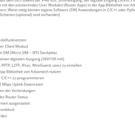
 auf dem sich sowohl der 9-48 VDC Stromeingang, der digitale Eingang (36V/0.5 
h mit den existierenden User Modulen (Router Apps) in der App Bibliothek von A
ssern. Wenn nötig können eigene Software (SW) Anwendungen in C/C++ oder Pytho
chienen (optional) sind vorhanden)
Mobilfunknetzten
der Client Modus)
n SIM (Micro SIM – 3FF) Steckplatz
 einen digitalen Ausgang (36V/100 mA)
. PPTP, L2TP, IPsec, WireGuard, usw.) zu erstellen
App Bibliothek von Advantech nutzen
r C/C++ zu programmieren
50 Mbps Uplink Datenraten
hen der Verbindungen
des Router Status
nnen ausgestattet
lemmblock
rden