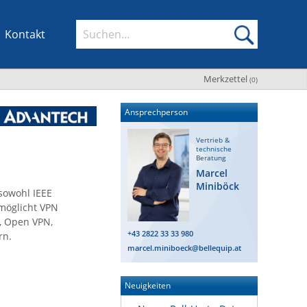
Kontakt
Merkzettel
(
0
)
Ansprechperson
Vertrieb &
technische
Beratung
Marcel
Miniböck
sowohl IEEE
rmöglicht VPN
c, Open VPN,
+43 2822 33 33 980
rn.
marcel.miniboeck@bellequip.at
Neuigkeiten