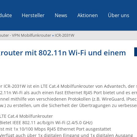
dukte
Hersteller
News
Aktionen
Über uns
outer - VPN Mobilfunkrouter
»
ICR-2031W
router mit 802.11n Wi-Fi und einem
r ICR-2031W ist ein LTE Cat.4 Mobilfunkrouter von Advantech, der 
2.11n Wi-Fi als auch einen Fast Ethernet RJ45 Port bietet und es e
nnel mithilfe von verschiedenen Protokollen (z.B. WireGuard, IPse
w.) zu erstellen, um die Sicherheit der Übertragungen zu verbesse
LTE Cat.4 Mobilfunkrouter
Bietet IEEE 802.11 ac/b/g/n Wi-Fi (2.4/5.0 GHz)
Ist mit 1x 10/100 Mbps RJ45 Ethernet Port ausgestattet
Verfügt auch über 1x digitalen Eingang und 1x digitalen Ausgang