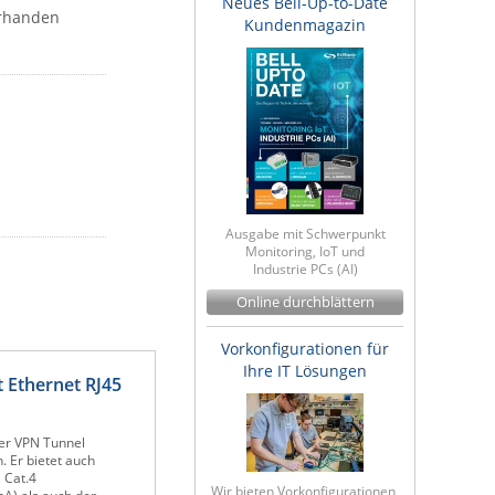
Neues Bell-Up-to-Date
orhanden
Kundenmagazin
Ausgabe mit Schwerpunkt
Monitoring, IoT und
Industrie PCs (AI)
Online durchblättern
Vorkonfigurationen für
Ihre IT Lösungen
t Ethernet RJ45
der VPN Tunnel
. Er bietet auch
 Cat.4
Wir bieten Vorkonfigurationen,