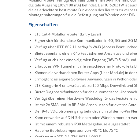
Mobilfunkrouter verfügt ebenfalls über einen 6-Pin Klemmblock
digitale Ausgang (36V/100 mA) befindet. Der ICR-2031W ist auc
die es erleichtern bestimmte Funktionen des Routers zu verbe
Montagehalterungen für die Befestigung auf Wänden oder DIN-S
Eigenschaften
LTE Cat.4 Mobilfunkrouter (Entry Level)
Eignet sich für drahtlose Kommunikation in 4G, 3G und 2G 
Verfügt über IEEE 802.11 ac/b/g/n Wi-Fi (Access Point und/o
Bietet ebenfalls einen RJ45 Fast Ethernet Anschluss und eine
Verfügt auch über einen digitalen Eingang (36V/0.5 mA) und
Erlaubt es VPN Tunnel mithilfe verschiedener Protokolle (z.B
Können die vorhandenen Router Apps (User Module) in der 
Ermöglicht es eigene Software Anwendungen in Python ode
LTE Kategorie 4 unterstützt bis zu 150 Mbps Downlink und 
Bietet Diagnostikfunktionen für das automatische Überwac
Verfügt über einen Hardware Watchdog für das Feststellen 
Ist mit 2x SMA und 1x RP-SMA Anschlüssen für externe Ante
Der 9-48 VDC Stromeingang befindet sich auf dem 6-Pin K
Kann entweder auf DIN-Schienen oder Wänden montiert we
Ist mit einem robusten IP30 Metallgehäuse ausgestattet
Hat eine Betriebstemperatur von -40 °C bis 75 °C
Konform mit RED DA (EN18031-1:2024)