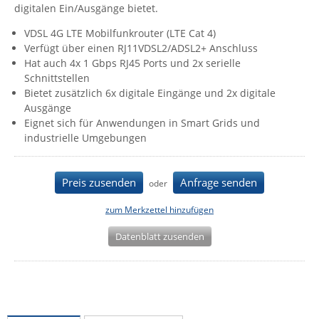
digitalen Ein/Ausgänge bietet.
IEC Lock
VDSL 4G LTE Mobilfunkrouter (LTE Cat 4)
Ihse
Verfügt über einen RJ11VDSL2/ADSL2+ Anschluss
Kerlink
Hat auch 4x 1 Gbps RJ45 Ports und 2x serielle
Schnittstellen
Kramer Electronics
Bietet zusätzlich 6x digitale Eingänge und 2x digitale
KVM TEC
Ausgänge
Eignet sich für Anwendungen in Smart Grids und
Legrand
industrielle Umgebungen
LigoWave
Milesight
Preis zusenden
Anfrage senden
oder
Moxa
zum Merkzettel hinzufügen
Netio
Datenblatt zusenden
Panorama Antennas
PatchSee
Power Kingdom
Poynting