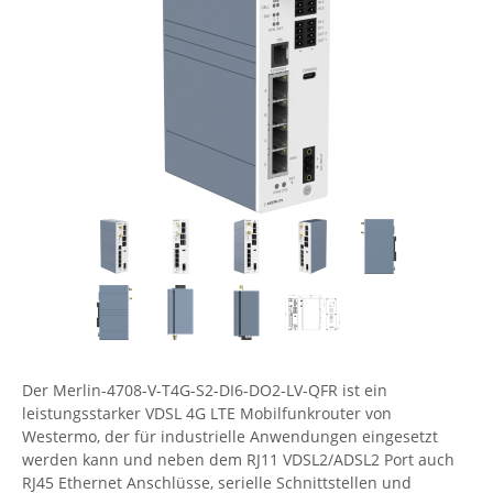
Comet System
Energiemessung
Energieverteilung
IP, WLAN & GSM Sensorik
IoT - Internet of Things
CompleTech
IPC, Industrielle Netzwerktechnik & WLAN
Contemporary Controls
Datenlogger
Remote I/O
Industrielle Netzwerktechnik / Kommunikation
Industrielle Computer
Sonstige
Digi
Eaton
Wi-Fi - WLAN - Wireless
Serverräume
RMA / Rücksendung / Support
Elsys
IT Netzwerktechnik / Kommunikation
Enginko - mcf88
Fokus Technologies
Gefen
Gude
Guntermann & Drunck
Der Merlin-4708-V-T4G-S2-DI6-DO2-LV-QFR ist ein
High Sec Labs
leistungsstarker VDSL 4G LTE Mobilfunkrouter von
Westermo, der für industrielle Anwendungen eingesetzt
HW group
werden kann und neben dem RJ11 VDSL2/ADSL2 Port auch
RJ45 Ethernet Anschlüsse, serielle Schnittstellen und
Icron