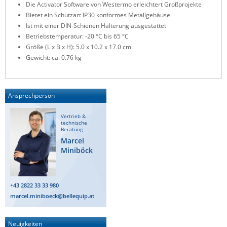
Die Activator Software von Westermo erleichtert Großprojekte
Bietet ein Schutzart IP30 konformes Metallgehäuse
Ist mit einer DIN-Schienen Halterung ausgestattet
Betriebstemperatur: -20 °C bis 65 °C
Größe (L x B x H): 5.0 x 10.2 x 17.0 cm
Gewicht: ca. 0.76 kg
Ansprechperson
Vertrieb &
technische
Beratung
Marcel
Miniböck
+43 2822 33 33 980
marcel.miniboeck@bellequip.at
Neuigkeiten