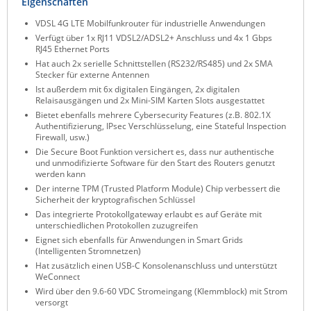
Eigenschaften
ZPE Systems
VDSL 4G LTE Mobilfunkrouter für industrielle Anwendungen
Verfügt über 1x RJ11 VDSL2/ADSL2+ Anschluss und 4x 1 Gbps
RJ45 Ethernet Ports
Hat auch 2x serielle Schnittstellen (RS232/RS485) und 2x SMA
News zu unseren Herstellern
Stecker für externe Antennen
Ist außerdem mit 6x digitalen Eingängen, 2x digitalen
Relaisausgängen und 2x Mini-SIM Karten Slots ausgestattet
Bietet ebenfalls mehrere Cybersecurity Features (z.B. 802.1X
Authentifizierung, IPsec Verschlüsselung, eine Stateful Inspection
Firewall, usw.)
Die Secure Boot Funktion versichert es, dass nur authentische
und unmodifizierte Software für den Start des Routers genutzt
werden kann
Der interne TPM (Trusted Platform Module) Chip verbessert die
Sicherheit der kryptografischen Schlüssel
Das integrierte Protokollgateway erlaubt es auf Geräte mit
unterschiedlichen Protokollen zuzugreifen
Eignet sich ebenfalls für Anwendungen in Smart Grids
(Intelligenten Stromnetzen)
Hat zusätzlich einen USB-C Konsolenanschluss und unterstützt
WeConnect
Wird über den 9.6-60 VDC Stromeingang (Klemmblock) mit Strom
versorgt