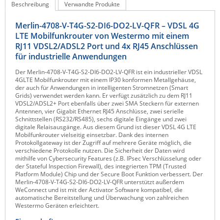
Beschreibung
Verwandte Produkte
Raritan
Merlin-4708-V-T4G-S2-DI6-DO2-LV-QFR – VDSL 4G
Riello UPS
LTE Mobilfunkrouter von Westermo mit einem
Server Technology
RJ11 VDSL2/ADSL2 Port und 4x RJ45 Anschlüssen
für industrielle Anwendungen
Siretta
Der Merlin-4708-V-T4G-S2-DI6-DO2-LV-QFR ist ein industrieller VDSL
SIRIO Antenne
4GLTE Mobilfunkrouter mit einem IP30 konformen Metallgehäuse,
der auch für Anwendungen in intelligenten Stromnetzen (Smart
Sunbird
Grids) verwendet werden kann. Er verfügt zusätzlich zu dem RJ11
VDSL2/ADSL2+ Port ebenfalls über zwei SMA Steckern für externen
Tactical Software
Antennen, vier Gigabit Ethernet RJ45 Anschlüsse, zwei serielle
Schnittstellen (RS232/RS485), sechs digitale Eingänge und zwei
TEKTELIC
digitale Relaisausgänge. Aus diesem Grund ist dieser VDSL 4G LTE
Mobilfunkrouter vielseitig einsetzbar. Dank des internen
Teltonika
Protokollgateway ist der Zugriff auf mehrere Geräte möglich, die
verschiedene Protokolle nutzen. Die Sicherheit der Daten wird
Unwired Networks
mithilfe von Cybersecurity Features (z.B. IPsec Verschlüsselung oder
der Stateful Inspection Firewall), des integrierten TPM (Trusted
Vision
Platform Module) Chip und der Secure Boot Funktion verbessert. Der
Merlin-4708-V-T4G-S2-DI6-DO2-LV-QFR unterstützt außerdem
WATTECO
WeConnect und ist mit der Activator Software kompatibel, die
automatische Bereitstellung und Überwachung von zahlreichen
Westermo
Westermo Geräten erleichtert.
Yuasa