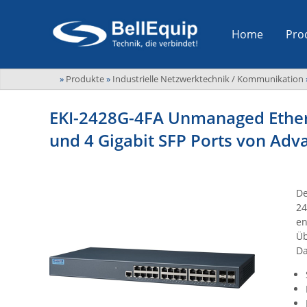
Home
Pro
»
Produkte
»
Industrielle Netzwerktechnik / Kommunikation
EKI-2428G-4FA Unmanaged Ethern
und 4 Gigabit SFP Ports von Adv
De
24
en
Üb
Da