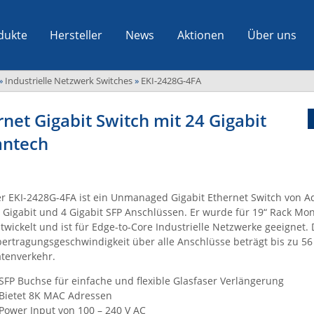
dukte
Hersteller
News
Aktionen
Über uns
»
Industrielle Netzwerk Switches
»
EKI-2428G-4FA
et Gigabit Switch mit 24 Gigabit
antech
r EKI-2428G-4FA ist ein Unmanaged Gigabit Ethernet Switch von A
 Gigabit und 4 Gigabit SFP Anschlüssen. Er wurde für 19“ Rack Mo
twickelt und ist für Edge-to-Core Industrielle Netzwerke geeignet. 
ertragungsgeschwindigkeit über alle Anschlüsse beträgt bis zu 56
tenverkehr.
SFP Buchse für einfache und flexible Glasfaser Verlängerung
Bietet 8K MAC Adressen
Power Input von 100 – 240 V AC