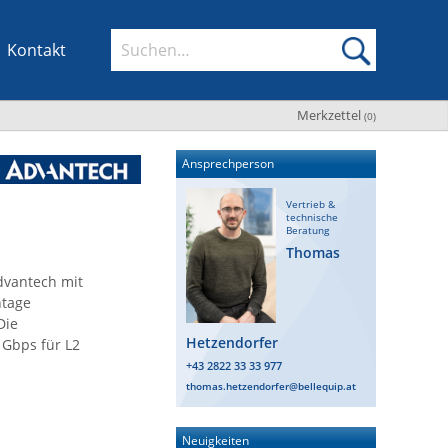
Kontakt
Merkzettel
(
0
)
Ansprechperson
Vertrieb &
technische
Beratung
Thomas
dvantech mit
ntage
Die
Hetzendorfer
 Gbps für L2
+43 2822 33 33 977
thomas.hetzendorfer@bellequip.at
Neuigkeiten