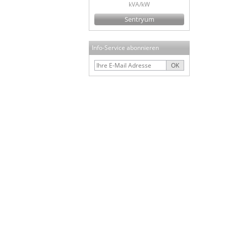
kVA/kW
Sentryum
Info-Service abonnieren
OK