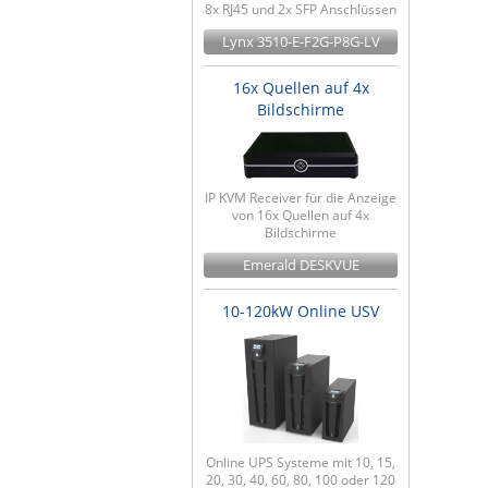
8x RJ45 und 2x SFP Anschlüssen
Lynx 3510-E-F2G-P8G-LV
16x Quellen auf 4x
Bildschirme
IP KVM Receiver für die Anzeige
von 16x Quellen auf 4x
Bildschirme
Emerald DESKVUE
10-120kW Online USV
Online UPS Systeme mit 10, 15,
20, 30, 40, 60, 80, 100 oder 120