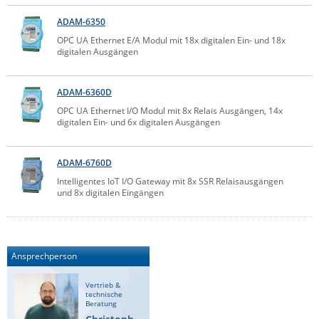
IEC Lock
ADAM-6350
Ihse
OPC UA Ethernet E/A Modul mit 18x digitalen Ein- und 18x
digitalen Ausgängen
Kerlink
Kramer Electronics
ADAM-6360D
KVM TEC
OPC UA Ethernet I/O Modul mit 8x Relais Ausgängen, 14x
digitalen Ein- und 6x digitalen Ausgängen
Legrand
LigoWave
ADAM-6760D
Milesight
Intelligentes IoT I/O Gateway mit 8x SSR Relaisausgängen
und 8x digitalen Eingängen
Moxa
Netio
Panorama Antennas
Ansprechperson
PatchSee
Vertrieb &
Power Kingdom
technische
Beratung
Poynting