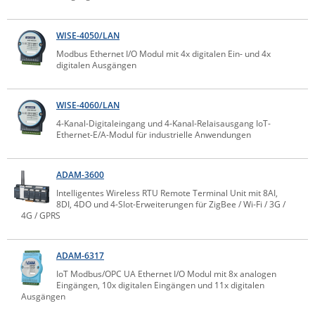
Comet System
Energiemessung
Energieverteilung
IP, WLAN & GSM Sensorik
IoT - Internet of Things
WISE-4050/LAN
CompleTech
IPC, Industrielle Netzwerktechnik & WLAN
Modbus Ethernet I/O Modul mit 4x digitalen Ein- und 4x
Contemporary Controls
Datenlogger
Remote I/O
digitalen Ausgängen
Industrielle Netzwerktechnik / Kommunikation
Industrielle Computer
Sonstige
Digi
Eaton
WISE-4060/LAN
Wi-Fi - WLAN - Wireless
Serverräume
RMA / Rücksendung / Support
4-Kanal-Digitaleingang und 4-Kanal-Relaisausgang IoT-
Elsys
Ethernet-E/A-Modul für industrielle Anwendungen
IT Netzwerktechnik / Kommunikation
Enginko - mcf88
Fokus Technologies
ADAM-3600
Intelligentes Wireless RTU Remote Terminal Unit mit 8AI,
Gefen
8DI, 4DO und 4-Slot-Erweiterungen für ZigBee / Wi-Fi / 3G /
4G / GPRS
Gude
Guntermann & Drunck
ADAM-6317
High Sec Labs
IoT Modbus/OPC UA Ethernet I/O Modul mit 8x analogen
HW group
Eingängen, 10x digitalen Eingängen und 11x digitalen
Ausgängen
Icron