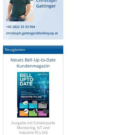
Christoph
Gattinger
Raritan
Riello UPS
Server Technology
+43 2822 33 33 994
christoph.gattinger@bellequip.at
Siretta
SIRIO Antenne
Neuigkeiten
Sunbird
Neues Bell-Up-to-Date
Tactical Software
Kundenmagazin
TEKTELIC
Teltonika
Unwired Networks
Vision
WATTECO
Westermo
Ausgabe mit Schwerpunkt
Monitoring, IoT und
Yuasa
Industrie PCs (AI)