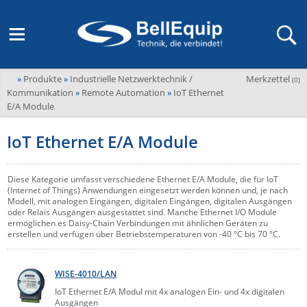
»
Produkte
»
Industrielle Netzwerktechnik /
Merkzettel
Adder
(
0
)
M2M Router, Antennen, VPN & SIM
Übersicht
LAGERABVERKAUF Stromverteilung und -messung
Unternehmen
Kommunikation
»
Remote Automation
»
IoT Ethernet
ADEL system
E/A Module
Fernwartung via Mobilfunk (M2M)
Advantech
Wissen
Ansprechpersonen
IoT Ethernet E/A Module
Advantech-Conel
SD-WAN & Bonding
Neue Produkte
Veranstaltungen
AKCP / AKCess Pro
Diese Kategorie umfasst verschiedene Ethernet E/A Module, die für IoT
Antennen
Amit
(Internet of Things) Anwendungen eingesetzt werden können und, je nach
Veranstaltungen
Jobs & Karriere
Modell, mit analogen Eingängen, digitalen Eingängen, digitalen Ausgängen
Aten
oder Relais Ausgängen ausgestattet sind. Manche Ethernet I/O Module
KVM & Audio/Video Signalverteilung
ermöglichen es Daisy-Chain Verbindungen mit ähnlichen Geräten zu
Bachmann
erstellen und verfügen über Betriebstemperaturen von -40 °C bis 70 °C.
Bell-Up-to-Date Magazine
News
KVM
Audio/Video
Black Box
USV, Energieverteilung & -messung
Aktueller Newsletter
WISE-4010/LAN
Bondix
Kabel und Verkabelung
Digital Signage
IoT Ethernet E/A Modul mit 4x analogen Ein- und 4x digitalen
USV / UPS
Industrielle Stromversorgung
Cambium Networks
IoT, Umgebungsmonitoring & Sensorik
Ausgängen