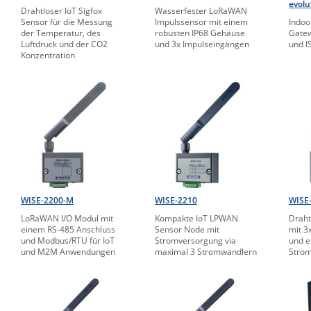
evolu
Drahtloser IoT Sigfox
Wasserfester LoRaWAN
Sensor für die Messung
Impulssensor mit einem
Indo
der Temperatur, des
robusten IP68 Gehäuse
Gatew
Luftdruck und der CO2
und 3x Impulseingängen
und I
Konzentration
WISE-2200-M
WISE-2210
WISE
LoRaWAN I/O Modul mit
Kompakte IoT LPWAN
Drah
einem RS-485 Anschluss
Sensor Node mit
mit 3
und Modbus/RTU für IoT
Stromversorgung via
und e
und M2M Anwendungen
maximal 3 Stromwandlern
Stro