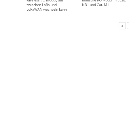
wireless I/O Modul, das
Industrie I/O Modul mit Cat.
zwischen LoRa und
NB1 und Cat. M1
LoRaWAN wechseln kann
«