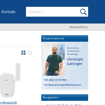
Kontakt
Merkzettel
(
0
)
Ansprechperson
Vertrieb &
technische
Beratung
Christoph
Gattinger
+43 2822 33 33 994
christoph.gattinger@bellequip.at
Neuigkeiten
t iFemtoCell-