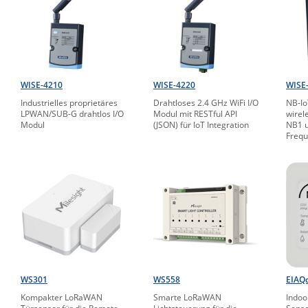
WISE-4210
WISE-4220
WISE
Industrielles proprietäres
Drahtloses 2.4 GHz WiFi I/O
NB-Io
LPWAN/SUB-G drahtlos I/O
Modul mit RESTful API
wirel
Modul
(JSON) für IoT Integration
NB1 u
Freq
WS301
WS558
EIAQ
Kompakter LoRaWAN
Smarte LoRaWAN
Indo