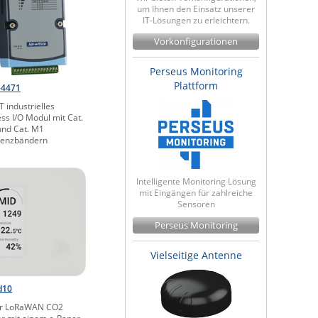
um Ihnen den Einsatz unserer
IT-Lösungen zu erleichtern.
Vorkonfigurationen
Perseus Monitoring
Plattform
-4471
T industrielles
ess I/O Modul mit Cat.
nd Cat. M1
uenzbändern
Intelligente Monitoring Lösung
mit Eingängen für zahlreiche
Sensoren
Perseus Monitoring
Vielseitige Antenne
d10
or LoRaWAN CO2