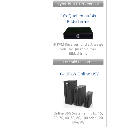
Lynx 3510-E-F2G-P8G-LV
16x Quellen auf 4x
Bildschirme
IP KVM Receiver für die Anzeige
von 16x Quellen auf 4x
Bildschirme
Emerald DESKVUE
10-120kW Online USV
Online UPS Systeme mit 10, 15,
20, 30, 40, 60, 80, 100 oder 120
kVA/kW