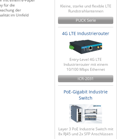
r mit einem e-Paper
y für die
Kleine, starke und flexible LTE
wachung der
Rundstrahlantennen
ualität im Umfeld
PUCK Serie
4G LTE Industrierouter
Entry-Level 4G LTE
Industrierouter mit einem
10/100 Mbps Ethernet
ICR-2031
PoE-Gigabit Industrie
Switch
Layer 3 PoE Industrie Switch mit
8x RJ45 und 2x SFP Anschlüssen