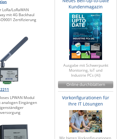
Neues Bell-Up-to-Date
tion
Kundenmagazin
or LoRa/LoRaWAN
ay mit 4G Backhaul
SO9001 Zertifizierung
Ausgabe mit Schwerpunkt
Monitoring, IoT und
Industrie PCs (AI)
Online durchblättern
-2211
Vorkonfigurationen für
tloses LPWAN Modul
x analogen Eingängen
Ihre IT Lösungen
igenständiger
mversorgung
Wir bieten Vorkonfigurationen,