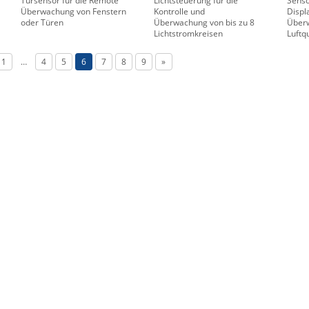
Türsensor für die Remote
Lichtsteuerung für die
Senso
Überwachung von Fenstern
Kontrolle und
Displa
oder Türen
Überwachung von bis zu 8
Über
Lichtstromkreisen
Luftq
1
…
4
5
6
7
8
9
»