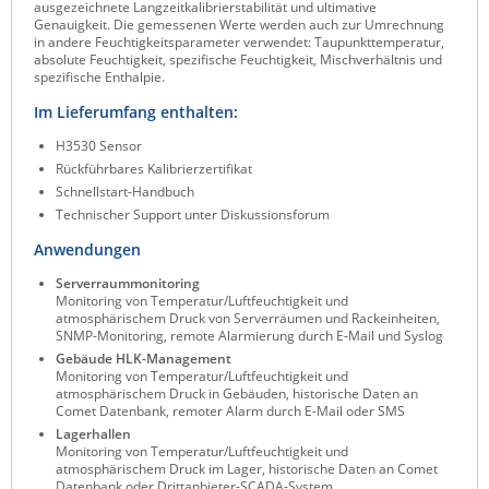
ausgezeichnete Langzeitkalibrierstabilität und ultimative
Raritan
Genauigkeit. Die gemessenen Werte werden auch zur Umrechnung
in andere Feuchtigkeitsparameter verwendet: Taupunkttemperatur,
Riello UPS
absolute Feuchtigkeit, spezifische Feuchtigkeit, Mischverhältnis und
spezifische Enthalpie.
Server Technology
Im Lieferumfang enthalten:
Siretta
H3530 Sensor
SIRIO Antenne
Rückführbares Kalibrierzertifikat
Schnellstart-Handbuch
Sunbird
Technischer Support unter Diskussionsforum
Tactical Software
Anwendungen
TEKTELIC
Serverraummonitoring
Monitoring von Temperatur/Luftfeuchtigkeit und
Teltonika
atmosphärischem Druck von Serverräumen und Rackeinheiten,
SNMP-Monitoring, remote Alarmierung durch E-Mail und Syslog
Unwired Networks
Gebäude HLK-Management
Vision
Monitoring von Temperatur/Luftfeuchtigkeit und
atmosphärischem Druck in Gebäuden, historische Daten an
WATTECO
Comet Datenbank, remoter Alarm durch E-Mail oder SMS
Lagerhallen
Westermo
Monitoring von Temperatur/Luftfeuchtigkeit und
atmosphärischem Druck im Lager, historische Daten an Comet
Yuasa
Datenbank oder Drittanbieter-SCADA-System