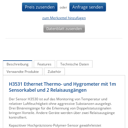
IEC Lock
Preis zusenden
Anfrage senden
oder
Ihse
zum Merkzettel hinzufügen
Kerlink
Datenblatt zusenden
Kramer Electronics
KVM TEC
Legrand
LigoWave
Beschreibung
Features
Technische Daten
Milesight
Verwandte Produkte
Zubehör
Moxa
H3531 Ethernet Thermo- und Hygrometer mit 1m
Netio
Sensorkabel und 2 Relaisausgängen
Panorama Antennas
Der Sensor H3530 ist auf das Monitoring von Temperatur und
relativer Luftfeuchtigkeit ohne aggressive Substanzen ausgelegt.
PatchSee
Drei Binäreingänge für die Erkennung von Doppelstatussignalen
bringen Vorteile. Andere Geräte werden über zwei Relaisausgänge
Power Kingdom
kontrolliert.
Poynting
Kapazitiver Hochpräzisions-Polymer-Sensor gewährleistet