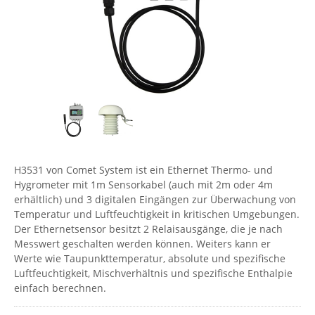
Comet System
Energiemessung
Energieverteilung
IP, WLAN & GSM Sensorik
IoT - Internet of Things
CompleTech
IPC, Industrielle Netzwerktechnik & WLAN
Contemporary Controls
Datenlogger
Remote I/O
Industrielle Netzwerktechnik / Kommunikation
Industrielle Computer
Sonstige
Digi
Eaton
Wi-Fi - WLAN - Wireless
Serverräume
RMA / Rücksendung / Support
Elsys
IT Netzwerktechnik / Kommunikation
Enginko - mcf88
H3531 von Comet System ist ein Ethernet Thermo- und
Fokus Technologies
Hygrometer mit 1m Sensorkabel (auch mit 2m oder 4m
Gefen
erhältlich) und 3 digitalen Eingängen zur Überwachung von
Temperatur und Luftfeuchtigkeit in kritischen Umgebungen.
Gude
Der Ethernetsensor besitzt 2 Relaisausgänge, die je nach
Guntermann & Drunck
Messwert geschalten werden können. Weiters kann er
Werte wie Taupunkttemperatur, absolute und spezifische
High Sec Labs
Luftfeuchtigkeit, Mischverhältnis und spezifische Enthalpie
HW group
einfach berechnen.
Icron