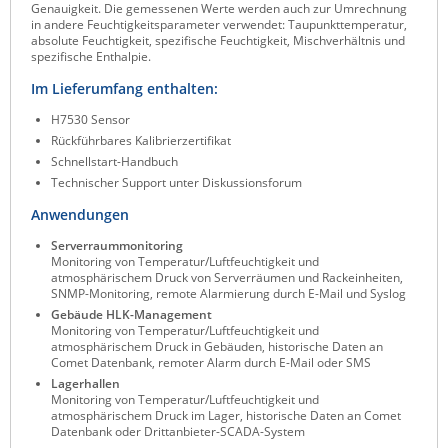
Genauigkeit. Die gemessenen Werte werden auch zur Umrechnung
Raritan
in andere Feuchtigkeitsparameter verwendet: Taupunkttemperatur,
absolute Feuchtigkeit, spezifische Feuchtigkeit, Mischverhältnis und
Riello UPS
spezifische Enthalpie.
Server Technology
Im Lieferumfang enthalten:
Siretta
H7530 Sensor
Rückführbares Kalibrierzertifikat
SIRIO Antenne
Schnellstart-Handbuch
Sunbird
Technischer Support unter Diskussionsforum
Tactical Software
Anwendungen
TEKTELIC
Serverraummonitoring
Monitoring von Temperatur/Luftfeuchtigkeit und
Teltonika
atmosphärischem Druck von Serverräumen und Rackeinheiten,
SNMP-Monitoring, remote Alarmierung durch E-Mail und Syslog
Unwired Networks
Gebäude HLK-Management
Monitoring von Temperatur/Luftfeuchtigkeit und
Vision
atmosphärischem Druck in Gebäuden, historische Daten an
Comet Datenbank, remoter Alarm durch E-Mail oder SMS
WATTECO
Lagerhallen
Monitoring von Temperatur/Luftfeuchtigkeit und
Westermo
atmosphärischem Druck im Lager, historische Daten an Comet
Datenbank oder Drittanbieter-SCADA-System
Yuasa