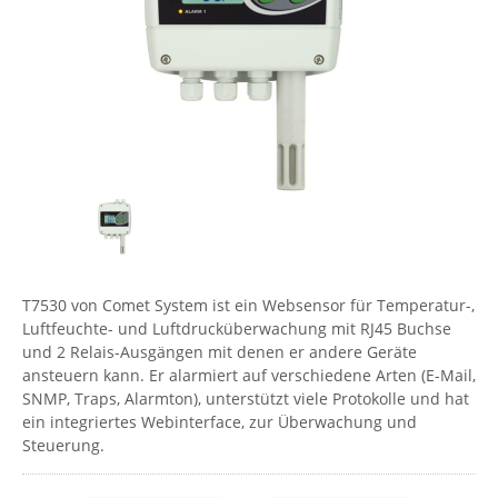
Comet System
Energiemessung
Energieverteilung
IP, WLAN & GSM Sensorik
IoT - Internet of Things
CompleTech
IPC, Industrielle Netzwerktechnik & WLAN
Contemporary Controls
Datenlogger
Remote I/O
Industrielle Netzwerktechnik / Kommunikation
Industrielle Computer
Sonstige
Digi
Eaton
Wi-Fi - WLAN - Wireless
Serverräume
RMA / Rücksendung / Support
Elsys
IT Netzwerktechnik / Kommunikation
Enginko - mcf88
Fokus Technologies
T7530 von Comet System ist ein Websensor für Temperatur-,
Gefen
Luftfeuchte- und Luftdrucküberwachung mit RJ45 Buchse
Gude
und 2 Relais-Ausgängen mit denen er andere Geräte
ansteuern kann. Er alarmiert auf verschiedene Arten (E-Mail,
Guntermann & Drunck
SNMP, Traps, Alarmton), unterstützt viele Protokolle und hat
High Sec Labs
ein integriertes Webinterface, zur Überwachung und
Steuerung.
HW group
Icron