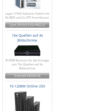
Layer 3 PoE Industrie Switch mit
8x RJ45 und 2x SFP Anschlüssen
Lynx 3510-E-F2G-P8G-LV
16x Quellen auf 4x
Bildschirme
IP KVM Receiver für die Anzeige
von 16x Quellen auf 4x
Bildschirme
Emerald DESKVUE
10-120kW Online USV