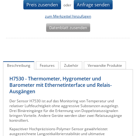
Preis zusenden
Anfrage senden
oder
IEC Lock
Ihse
zum Merkzettel hinzufügen
Kerlink
Datenblatt zusenden
Kramer Electronics
KVM TEC
Legrand
LigoWave
Beschreibung
Features
Zubehör
Verwandte Produkte
Milesight
H7530 - Thermometer, Hygrometer und
Moxa
Barometer mit Ethernetinterface und Relais-
Ausgängen
Netio
Der Sensor H7530 ist auf das Monitoring von Temperatur und
Panorama Antennas
relativer Luftfeuchtigkeit ohne aggressive Substanzen ausgelegt.
Drei Binäreingänge für die Erkennung von Doppelstatussignalen
PatchSee
bringen Vorteile. Andere Geräte werden über zwei Relaisausgänge
kontrolliert.
Power Kingdom
Kapazitiver Hochpräzisions-Polymer-Sensor gewährleistet
Poynting
ausgezeichnete Langzeitkalibrierstabilität und ultimative