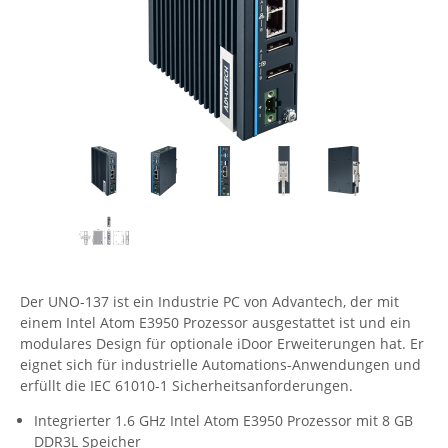
Comet System
Energiemessung
Energieverteilung
IP, WLAN & GSM Sensorik
IoT - Internet of Things
CompleTech
IPC, Industrielle Netzwerktechnik & WLAN
Contemporary Controls
Datenlogger
Remote I/O
Industrielle Netzwerktechnik / Kommunikation
Industrielle Computer
Sonstige
Digi
Eaton
Wi-Fi - WLAN - Wireless
Serverräume
RMA / Rücksendung / Support
Elsys
IT Netzwerktechnik / Kommunikation
Enginko - mcf88
Fokus Technologies
Gefen
Der UNO-137 ist ein Industrie PC von Advantech, der mit
Gude
einem Intel Atom E3950 Prozessor ausgestattet ist und ein
Guntermann & Drunck
modulares Design für optionale iDoor Erweiterungen hat. Er
eignet sich für industrielle Automations-Anwendungen und
High Sec Labs
erfüllt die IEC 61010-1 Sicherheitsanforderungen.
HW group
Integrierter 1.6 GHz Intel Atom E3950 Prozessor mit 8 GB
Icron
DDR3L Speicher