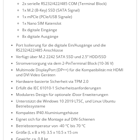
2x serielle RS232/422/485 COM (Terminal Block)
ZPE Systems
1x M.2 (B-Key) SSD (SATA Signal)
1x mPCIe (PCIe/USB Signale)
1x Nano SIM Katenslot
8x digitale Eingänge
News zu unseren Herstellern
8x digitale Ausgänge
Port Isolierung für die digitale Ein/Ausgänge und die
RS232/422/485 Anschlüsse
Verfügt über M.2 2242 SATA SSD und 2.5“ HDD/SSD
Stromversorgung via dem 2-PinTerminal Block (10-36 V)
Multimode DisplayPort (DP++) für die Kompatibilität mit HDMI
und DVI Video Geräten
Hardware-basierte Sicherheit via TPM 2.0
Erfüllt die IEC 61010-1 Sicherheitsanforderungen
Modulares Design für optionale iDoor Erweiterungen
Unterstützt die Windows 10 2019 LTSC, und Linux Ubuntu
Betriebssysteme
Kompaktes IP40 Aluminiumgehäuse
Eignet sich für die Montage auf DIN-Schienen
Betriebstemperatur von -40 °C bis 70 °C
Größe (L x B x H): 3.5 x 10.5 x 15 cm
Gewicht: ca. 0.8 kg