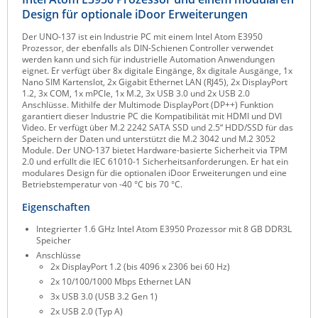
Design für optionale iDoor Erweiterungen
Raritan
Der UNO-137 ist ein Industrie PC mit einem Intel Atom E3950
Riello UPS
Prozessor, der ebenfalls als DIN-Schienen Controller verwendet
werden kann und sich für industrielle Automation Anwendungen
Server Technology
eignet. Er verfügt über 8x digitale Eingänge, 8x digitale Ausgänge, 1x
Nano SIM Kartenslot, 2x Gigabit Ethernet LAN (RJ45), 2x DisplayPort
Siretta
1.2, 3x COM, 1x mPCIe, 1x M.2, 3x USB 3.0 und 2x USB 2.0
Anschlüsse. Mithilfe der Multimode DisplayPort (DP++) Funktion
SIRIO Antenne
garantiert dieser Industrie PC die Kompatibilität mit HDMI und DVI
Video. Er verfügt über M.2 2242 SATA SSD und 2.5“ HDD/SSD für das
Sunbird
Speichern der Daten und unterstützt die M.2 3042 und M.2 3052
Module. Der UNO-137 bietet Hardware-basierte Sicherheit via TPM
Tactical Software
2.0 und erfüllt die IEC 61010-1 Sicherheitsanforderungen. Er hat ein
modulares Design für die optionalen iDoor Erweiterungen und eine
TEKTELIC
Betriebstemperatur von -40 °C bis 70 °C.
Teltonika
Eigenschaften
Unwired Networks
Integrierter 1.6 GHz Intel Atom E3950 Prozessor mit 8 GB DDR3L
Speicher
Vision
Anschlüsse
WATTECO
2x DisplayPort 1.2 (bis 4096 x 2306 bei 60 Hz)
2x 10/100/1000 Mbps Ethernet LAN
Westermo
3x USB 3.0 (USB 3.2 Gen 1)
Yuasa
2x USB 2.0 (Typ A)