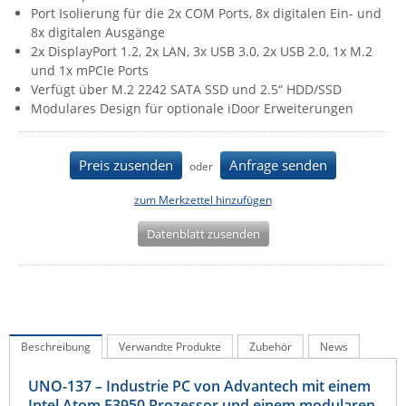
Port Isolierung für die 2x COM Ports, 8x digitalen Ein- und
IEC Lock
8x digitalen Ausgänge
Ihse
2x DisplayPort 1.2, 2x LAN, 3x USB 3.0, 2x USB 2.0, 1x M.2
und 1x mPCIe Ports
Kerlink
Verfügt über M.2 2242 SATA SSD und 2.5“ HDD/SSD
Kramer Electronics
Modulares Design für optionale iDoor Erweiterungen
KVM TEC
Preis zusenden
Anfrage senden
Legrand
oder
LigoWave
zum Merkzettel hinzufügen
Milesight
Datenblatt zusenden
Moxa
Netio
Panorama Antennas
PatchSee
Beschreibung
Verwandte Produkte
Zubehör
News
Power Kingdom
UNO-137 – Industrie PC von Advantech mit einem
Poynting
Intel Atom E3950 Prozessor und einem modularen