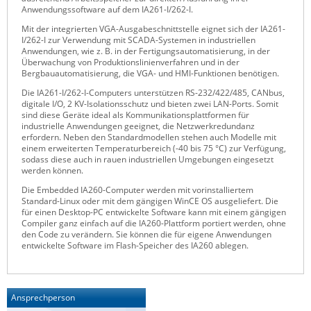
Anwendungssoftware auf dem IA261-I/262-I.
Raritan
Mit der integrierten VGA-Ausgabeschnittstelle eignet sich der IA261-
Riello UPS
I/262-I zur Verwendung mit SCADA-Systemen in industriellen
Anwendungen, wie z. B. in der Fertigungsautomatisierung, in der
Server Technology
Überwachung von Produktionslinienverfahren und in der
Bergbauautomatisierung, die VGA- und HMI-Funktionen benötigen.
Siretta
Die IA261-I/262-I-Computers unterstützen RS-232/422/485, CANbus,
digitale I/O, 2 KV-Isolationsschutz und bieten zwei LAN-Ports. Somit
SIRIO Antenne
sind diese Geräte ideal als Kommunikationsplattformen für
industrielle Anwendungen geeignet, die Netzwerkredundanz
Sunbird
erfordern. Neben den Standardmodellen stehen auch Modelle mit
einem erweiterten Temperaturbereich (-40 bis 75 °C) zur Verfügung,
Tactical Software
sodass diese auch in rauen industriellen Umgebungen eingesetzt
werden können.
TEKTELIC
Die Embedded IA260-Computer werden mit vorinstalliertem
Teltonika
Standard-Linux oder mit dem gängigen WinCE OS ausgeliefert. Die
für einen Desktop-PC entwickelte Software kann mit einem gängigen
Unwired Networks
Compiler ganz einfach auf die IA260-Plattform portiert werden, ohne
den Code zu verändern. Sie können die für eigene Anwendungen
Vision
entwickelte Software im Flash-Speicher des IA260 ablegen.
WATTECO
Westermo
Ansprechperson
Yuasa