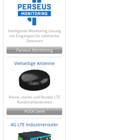
Intelligente Monitoring Lösung
mit Eingängen für zahlreiche
Sensoren
Perseus Monitoring
Vielseitige Antenne
Kleine, starke und flexible LTE
Rundstrahlantennen
PUCK Serie
4G LTE Industrierouter