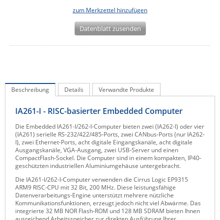
zum Merkzettel hinzufügen
IEC Lock
Ihse
Datenblatt zusenden
Kerlink
Kramer Electronics
KVM TEC
Legrand
Beschreibung
Details
Verwandte Produkte
LigoWave
IA261-I - RISC-basierter Embedded Computer
Milesight
Die Embedded IA261-I/262-I-Computer bieten zwei (IA262-I) oder vier
(IA261) serielle RS-232/422/485-Ports, zwei CANbus-Ports (nur IA262-
Moxa
I), zwei Ethernet-Ports, acht digitale Eingangskanäle, acht digitale
Ausgangskanäle, VGA-Ausgang, zwei USB-Server und einen
Netio
CompactFlash-Sockel. Die Computer sind in einem kompakten, IP40-
geschützten industriellen Aluminiumgehäuse untergebracht.
Panorama Antennas
Die IA261-I/262-I-Computer verwenden die Cirrus Logic EP9315
PatchSee
ARM9 RISC-CPU mit 32 Bit, 200 MHz. Diese leistungsfähige
Datenverarbeitungs-Engine unterstützt mehrere nützliche
Power Kingdom
Kommunikationsfunktionen, erzeugt jedoch nicht viel Abwärme. Das
integrierte 32 MB NOR Flash-ROM und 128 MB SDRAM bieten Ihnen
Poynting
ausreichend Arbeitsspeicher zur direkten Ausführung Ihrer