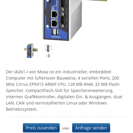
Comet System
Energiemessung
Energieverteilung
IP, WLAN & GSM Sensorik
IoT - Internet of Things
CompleTech
IPC, Industrielle Netzwerktechnik & WLAN
Contemporary Controls
Datenlogger
Remote I/O
Industrielle Netzwerktechnik / Kommunikation
Industrielle Computer
Sonstige
Digi
Eaton
Wi-Fi - WLAN - Wireless
Serverräume
RMA / Rücksendung / Support
Elsys
IT Netzwerktechnik / Kommunikation
Enginko - mcf88
Der IA261-I von Moxa ist ein industrieller, embedded
Fokus Technologies
Computer mit lüfterloser Bauweise, 4 seriellen Ports, 200
Gefen
MHz Cirrus EP9315 ARM9 CPU, 128 MB RAM, 32 MB Flash-
Speicher, CompactFlash-Slot für Speichererweiterung,
Gude
internen Grafikkontroller, digitalen Ein- & Ausgängen, dual
Guntermann & Drunck
LAN, CAN und vorinstallierten Linux oder Windows
Betriebssystem.
High Sec Labs
HW group
Preis zusenden
Anfrage senden
oder
Icron