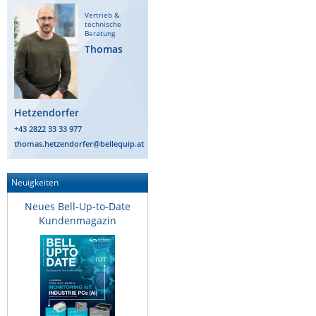
ZPE Systems
Vertrieb &
technische
Beratung
Thomas
News zu unseren Herstellern
Hetzendorfer
+43 2822 33 33 977
thomas.hetzendorfer@bellequip.at
Neuigkeiten
Neues Bell-Up-to-Date
Kundenmagazin