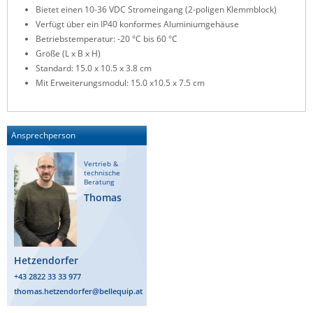
Bietet einen 10-36 VDC Stromeingang (2-poligen Klemmblock)
Verfügt über ein IP40 konformes Aluminiumgehäuse
Betriebstemperatur: -20 °C bis 60 °C
Größe (L x B x H)
Standard: 15.0 x 10.5 x 3.8 cm
Mit Erweiterungsmodul: 15.0 x10.5 x 7.5 cm
Ansprechperson
Vertrieb &
technische
Beratung
Thomas
Hetzendorfer
+43 2822 33 33 977
thomas.hetzendorfer@bellequip.at