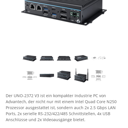
Comet System
Energiemessung
Energieverteilung
IP, WLAN & GSM Sensorik
IoT - Internet of Things
CompleTech
IPC, Industrielle Netzwerktechnik & WLAN
Contemporary Controls
Datenlogger
Remote I/O
Industrielle Netzwerktechnik / Kommunikation
Industrielle Computer
Sonstige
Digi
Eaton
Wi-Fi - WLAN - Wireless
Serverräume
RMA / Rücksendung / Support
Elsys
IT Netzwerktechnik / Kommunikation
Enginko - mcf88
Fokus Technologies
Gefen
Gude
Der UNO-2372 V3 ist ein kompakter Industrie PC von
Guntermann & Drunck
Advantech, der nicht nur mit einem Intel Quad Core N250
High Sec Labs
Prozessor ausgestattet ist, sondern auch 2x 2.5 Gbps LAN
Ports, 2x serielle RS-232/422/485 Schnittstellen, 4x USB
HW group
Anschlüsse und 2x Videoausgänge bietet.
Icron