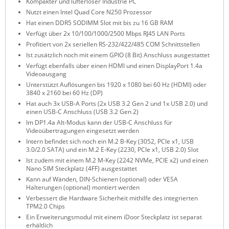
Kompakter und lüfterloser Industrie PC
ZPE Systems
Nutzt einen Intel Quad Core N250 Prozessor
Hat einen DDR5 SODIMM Slot mit bis zu 16 GB RAM
Verfügt über 2x 10/100/1000/2500 Mbps RJ45 LAN Ports
Profitiert von 2x seriellen RS-232/422/485 COM Schnittstellen
News zu unseren Herstellern
Ist zusätzlich noch mit einem GPIO (8 Bit) Anschluss ausgestattet
Verfügt ebenfalls über einen HDMI und einen DisplayPort 1.4a
Videoausgang
Unterstützt Auflösungen bis 1920 x 1080 bei 60 Hz (HDMI) oder
3840 x 2160 bei 60 Hz (DP)
Hat auch 3x USB-A Ports (2x USB 3.2 Gen 2 und 1x USB 2.0) und
einen USB-C Anschluss (USB 3.2 Gen 2)
Im DP1.4a Alt-Modus kann der USB-C Anschluss für
Videoübertragungen eingesetzt werden
Intern befindet sich noch ein M.2 B-Key (3052, PCIe x1, USB
3.0/2.0 SATA) und ein M.2 E-Key (2230, PCIe x1, USB 2.0) Slot
Ist zudem mit einem M.2 M-Key (2242 NVMe, PCIE x2) und einen
Nano SIM Steckplatz (4FF) ausgestattet
Kann auf Wänden, DIN-Schienen (optional) oder VESA
Halterungen (optional) montiert werden
Verbessert die Hardware Sicherheit mithilfe des integrierten
TPM2.0 Chips
Ein Erweiterungsmodul mit einem iDoor Steckplatz ist separat
erhältlich