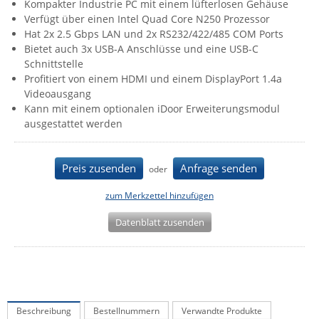
Kompakter Industrie PC mit einem lüfterlosen Gehäuse
IEC Lock
Verfügt über einen Intel Quad Core N250 Prozessor
Hat 2x 2.5 Gbps LAN und 2x RS232/422/485 COM Ports
Ihse
Bietet auch 3x USB-A Anschlüsse und eine USB-C
Kerlink
Schnittstelle
Profitiert von einem HDMI und einem DisplayPort 1.4a
Kramer Electronics
Videoausgang
KVM TEC
Kann mit einem optionalen iDoor Erweiterungsmodul
ausgestattet werden
Legrand
LigoWave
Preis zusenden
Anfrage senden
oder
Milesight
zum Merkzettel hinzufügen
Moxa
Netio
Datenblatt zusenden
Panorama Antennas
PatchSee
Power Kingdom
Beschreibung
Bestellnummern
Verwandte Produkte
Poynting