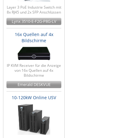
Layer 3 PoE Industrie Switch mit
8x RJ45 und 2x SFP Anschlüssen
Lynx 3510-E-F2G-P8G-LV
16x Quellen auf 4x
Bildschirme
IP KVM Receiver für die Anzeige
von 16x Quellen auf 4x
Bildschirme
Emerald DESKVUE
10-120kW Online USV