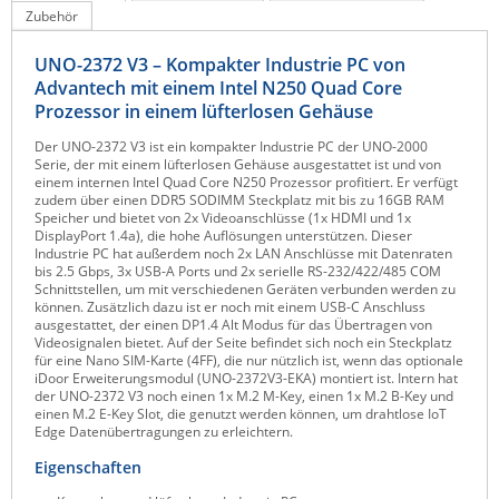
Zubehör
Raritan
Riello UPS
UNO-2372 V3 – Kompakter Industrie PC von
Advantech mit einem Intel N250 Quad Core
Server Technology
Prozessor in einem lüfterlosen Gehäuse
Siretta
Der UNO-2372 V3 ist ein kompakter Industrie PC der UNO-2000
Serie, der mit einem lüfterlosen Gehäuse ausgestattet ist und von
SIRIO Antenne
einem internen Intel Quad Core N250 Prozessor profitiert. Er verfügt
zudem über einen DDR5 SODIMM Steckplatz mit bis zu 16GB RAM
Sunbird
Speicher und bietet von 2x Videoanschlüsse (1x HDMI und 1x
DisplayPort 1.4a), die hohe Auflösungen unterstützen. Dieser
Tactical Software
Industrie PC hat außerdem noch 2x LAN Anschlüsse mit Datenraten
bis 2.5 Gbps, 3x USB-A Ports und 2x serielle RS-232/422/485 COM
TEKTELIC
Schnittstellen, um mit verschiedenen Geräten verbunden werden zu
können. Zusätzlich dazu ist er noch mit einem USB-C Anschluss
Teltonika
ausgestattet, der einen DP1.4 Alt Modus für das Übertragen von
Videosignalen bietet. Auf der Seite befindet sich noch ein Steckplatz
Unwired Networks
für eine Nano SIM-Karte (4FF), die nur nützlich ist, wenn das optionale
iDoor Erweiterungsmodul (UNO-2372V3-EKA) montiert ist. Intern hat
Vision
der UNO-2372 V3 noch einen 1x M.2 M-Key, einen 1x M.2 B-Key und
einen M.2 E-Key Slot, die genutzt werden können, um drahtlose IoT
WATTECO
Edge Datenübertragungen zu erleichtern.
Westermo
Eigenschaften
Yuasa