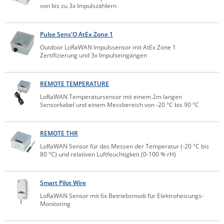
von bis zu 3x Impulszählern
IEC Lock
Ihse
Pulse Sens'O AtEx Zone 1
Kerlink
Outdoor LoRaWAN Impulssensor mit AtEx Zone 1
Zertifizierung und 3x Impulseingängen
Kramer Electronics
KVM TEC
REMOTE TEMPERATURE
Legrand
LoRaWAN Temperatursensor mit einem 2m langen
Sensorkabel und einem Messbereich von -20 °C bis 90 °C
LigoWave
Milesight
REMOTE THR
Moxa
LoRaWAN Sensor für das Messen der Temperatur (-20 °C bis
80 °C) und relativen Luftfeuchtigkeit (0-100 % rH)
Netio
Panorama Antennas
Smart Pilot Wire
PatchSee
LoRaWAN Sensor mit 6x Betriebsmodi für Elektroheizungs-
Power Kingdom
Monitoring
Poynting