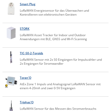
Smart Plug
Raritan
LoRaWAN Energiesensor für das Überwachen und
Riello UPS
Kontrollieren von elektronischen Geräten
Server Technology
STORK
Siretta
LoRaWAN Asset Tracker für Indoor und Outdoor
SIRIO Antenne
Anwendungen mit BLE, GNSS und Wi-Fi Scanning
Sunbird
Tactical Software
TIC-S0-2-Toroids
LoRaWAN Sensor mit 2x S0 Eingängen für Impulszähler und
TEKTELIC
2x Eingängen für Stromwandler
Teltonika
Unwired Networks
Toran'O
AtEx Zone 1 Impuls und Analogsignal LoRaWAN Sensor mit
Vision
einem 4-20mA und zwei 0-5V Eingängen
WATTECO
Westermo
Triphas'O
Yuasa
LoRaWAN Sensor für das Messen des Stromverbrauchs