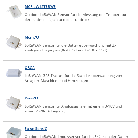
Comet System
MCF-LW12TERWP
Energiemessung
Energieverteilung
IP, WLAN & GSM Sensorik
IoT - Internet of Things
Outdoor LoRaWAN Sensor für die Messung der Temperatur,
CompleTech
IPC, Industrielle Netzwerktechnik & WLAN
der Luftfeuchtigkeit und des Luftdruck
Contemporary Controls
Datenlogger
Remote I/O
Industrielle Netzwerktechnik / Kommunikation
Industrielle Computer
Sonstige
Digi
Monit'O
LoRaWAN Sensor für die Batterieüberwachung mit 2x
Eaton
Wi-Fi - WLAN - Wireless
analogen Eingängen (0-70 Volt und 0-100 mVolt)
Serverräume
RMA / Rücksendung / Support
Elsys
IT Netzwerktechnik / Kommunikation
Enginko - mcf88
ORCA
Fokus Technologies
LoRaWAN GPS Tracker für die Standortüberwachung von
Anlagen, Maschinen und Fahrzeugen
Gefen
Gude
Press'O
Guntermann & Drunck
LoRaWAN Sensor für Analogsignale mit einem 0-10V und
einem 4-20mA Eingang
High Sec Labs
HW group
Pulse Sens'O
Icron
Outdoor LoRaWAN Impulssensor für das Erfassen der Daten