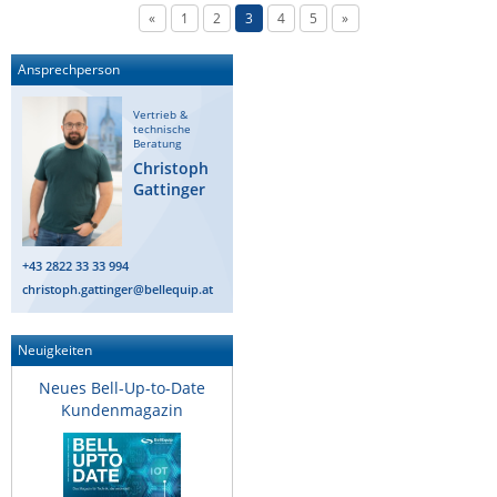
«
1
2
3
4
5
»
Ansprechperson
Vertrieb &
technische
Beratung
Christoph
Gattinger
+43 2822 33 33 994
christoph.gattinger@bellequip.at
Neuigkeiten
Neues Bell-Up-to-Date
Kundenmagazin